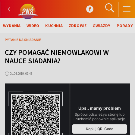
WYDANIA
WIDEO
KUCHNIA
ZDROWIE
GWIAZDY
PORADY
PYTANIE NA ŚNIADANIE
CZY POMAGAĆ NIEMOWLAKOWI W
NAUCE SIADANIA?
01.04.2019, 07:48