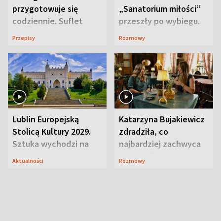
przygotowuje się
„Sanatorium miłości”
codziennie. Suflet
przeszły po wybiegu.
serowy zachwyca
Te stylizacje
Przepisy
Rozmowy
smakiem
przyciągały wzrok
Lublin Europejską
Katarzyna Bujakiewicz
Stolicą Kultury 2029.
zdradziła, co
Sztuka wychodzi na
najbardziej zachwyca
ulice
ją w Lublinie
Aktualności
Rozmowy