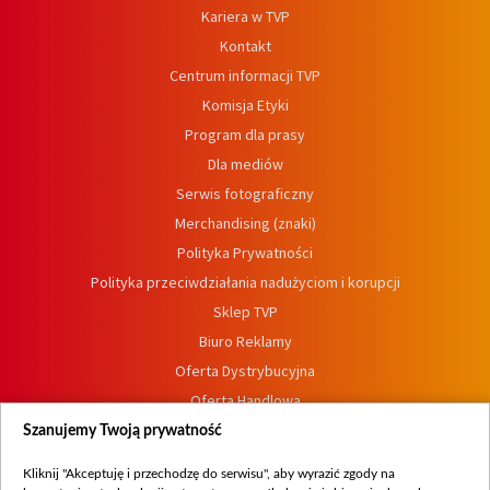
Kariera w TVP
Kontakt
Centrum informacji TVP
Komisja Etyki
Program dla prasy
Dla mediów
Serwis fotograficzny
Merchandising (znaki)
Polityka Prywatności
Polityka przeciwdziałania nadużyciom i korupcji
Sklep TVP
Biuro Reklamy
Oferta Dystrybucyjna
Oferta Handlowa
Dostępność
Szanujemy Twoją prywatność
Moje zgody
Kliknij "Akceptuję i przechodzę do serwisu", aby wyrazić zgody na
Procedura zgłoszeń wewnętrznych