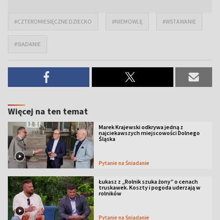
#CZTEROMIESIĘCZNE DZIECKO
#NIEMOWLĘ
#WSTAWANIE
#SIADANIE
Więcej na ten temat
Marek Krajewski odkrywa jedną z
najciekawszych miejscowości Dolnego
Śląska
Pytanie na Śniadanie
Łukasz z „Rolnik szuka żony” o cenach
truskawek. Koszty i pogoda uderzają w
rolników
Pytanie na Śniadanie