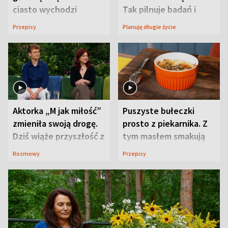
ciasto wychodzi
Tak pilnuje badań i
wyjątkowo wilgotne
wizyt
Przepisy
Planuję długie życie
Aktorka „M jak miłość”
Puszyste bułeczki
zmieniła swoją drogę.
prosto z piekarnika. Z
Dziś wiąże przyszłość z
tym masłem smakują
neurobiologią
jeszcze lepiej
Rozmowy
Przepisy