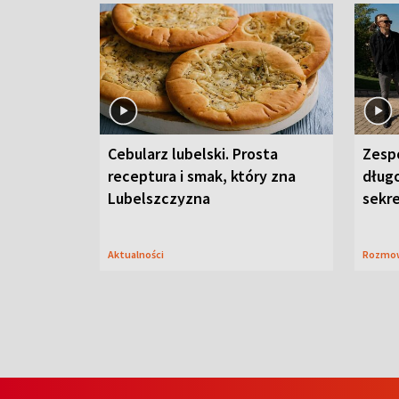
Cebularz lubelski. Prosta
Zesp
receptura i smak, który zna
długo
Lubelszczyzna
sekr
Aktualności
Rozmo