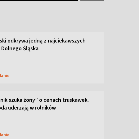
ski odkrywa jedną z najciekawszych
 Dolnego Śląska
danie
lnik szuka żony” o cenach truskawek.
oda uderzają w rolników
danie