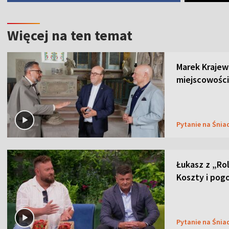
Więcej na ten temat
Marek Krajew
miejscowości
Pytanie na Śnia
Łukasz z „Ro
Koszty i pog
Pytanie na Śnia