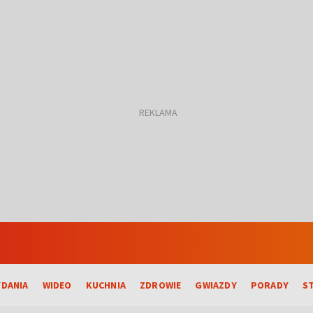
DANIA
WIDEO
KUCHNIA
ZDROWIE
GWIAZDY
PORADY
S