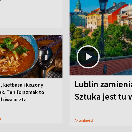
Lublin zamienia
, kiełbasa i kiszony
ek. Ten forszmak to
Sztuka jest tu
dziwa uczta
sy
Aktualności