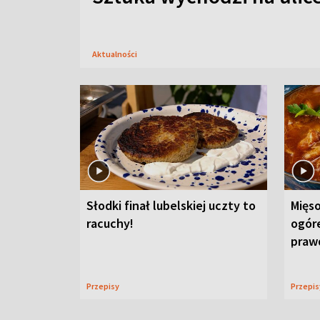
Aktualności
Słodki finał lubelskiej uczty to
Mięso
racuchy!
ogór
praw
Przepisy
Przepi