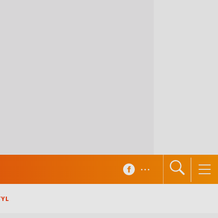
...
TYL