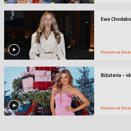
Ewa Chodakow
Pytanie na Śnia
Biżuteria – i
Pytanie na Śnia