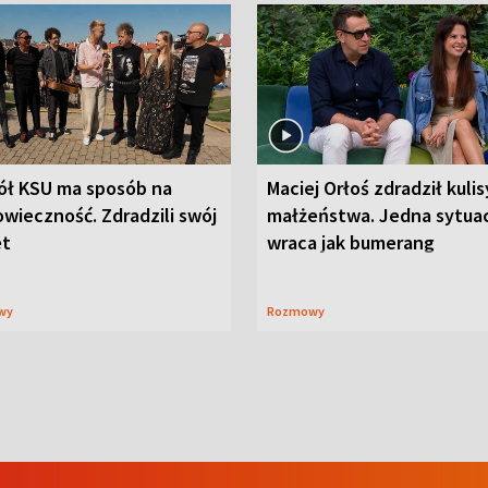
ół KSU ma sposób na
Maciej Orłoś zdradził kulis
wieczność. Zdradzili swój
małżeństwa. Jedna sytua
et
wraca jak bumerang
wy
Rozmowy