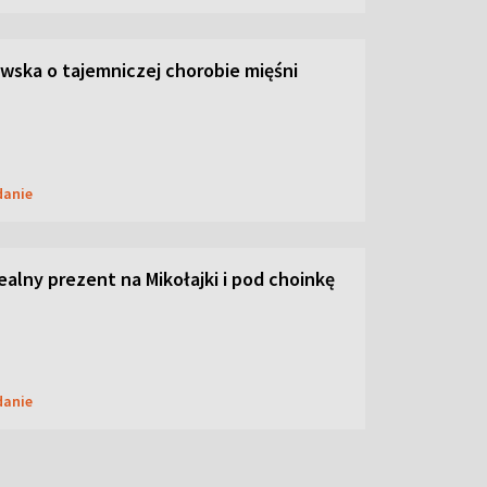
ska o tajemniczej chorobie mięśni
danie
dealny prezent na Mikołajki i pod choinkę
danie