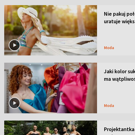
Nie pakuj po
uratuje więks
Moda
Jaki kolor su
ma wątpliwoś
Moda
Projektantka