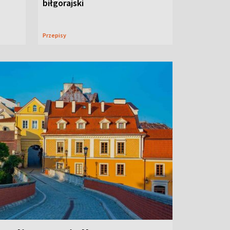
biłgorajski
Przepisy