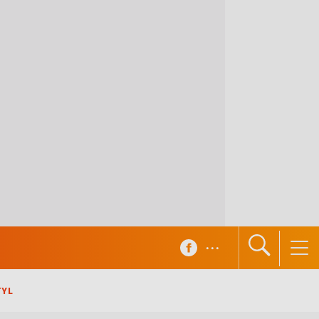
...
TYL