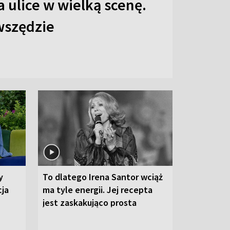
 ulice w wielką scenę.
 wszędzie
y
To dlatego Irena Santor wciąż
cja
ma tyle energii. Jej recepta
jest zaskakująco prosta