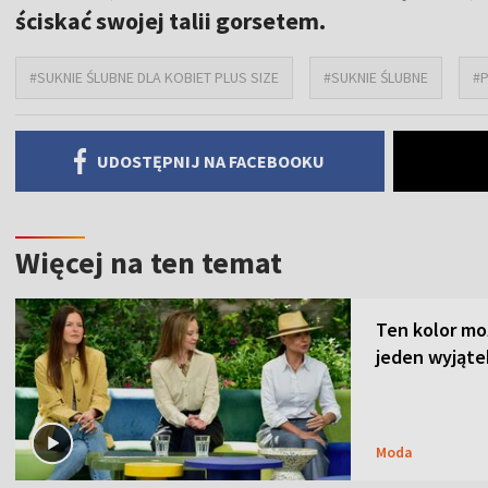
ściskać swojej talii gorsetem.
#SUKNIE ŚLUBNE DLA KOBIET PLUS SIZE
#SUKNIE ŚLUBNE
#P
UDOSTĘPNIJ NA FACEBOOKU
Więcej na ten temat
Ten kolor mo
jeden wyjąte
Moda