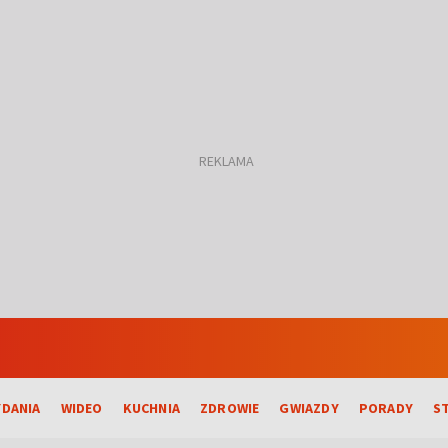
DANIA
WIDEO
KUCHNIA
ZDROWIE
GWIAZDY
PORADY
S