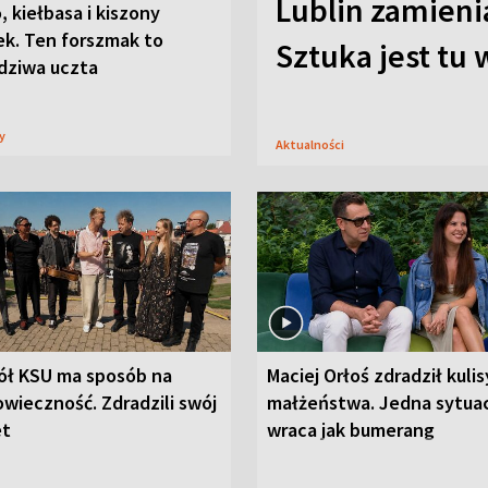
Lublin zamienia
, kiełbasa i kiszony
ek. Ten forszmak to
Sztuka jest tu
dziwa uczta
sy
Aktualności
ół KSU ma sposób na
Maciej Orłoś zdradził kulis
wieczność. Zdradzili swój
małżeństwa. Jedna sytua
et
wraca jak bumerang