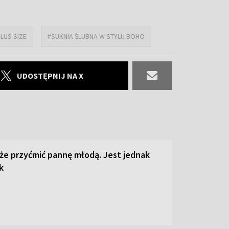
LUS SIZE
#SUKNIA ŚLUBNA W STYLU BOHO
UDOSTĘPNIJ NA X
że przyćmić pannę młodą. Jest jednak
k