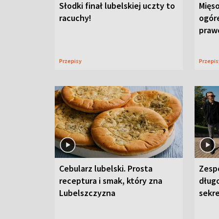
Słodki finał lubelskiej uczty to
Mięso
racuchy!
ogór
praw
Przepisy
Przepi
Cebularz lubelski. Prosta
Zesp
receptura i smak, który zna
długo
Lubelszczyzna
sekr