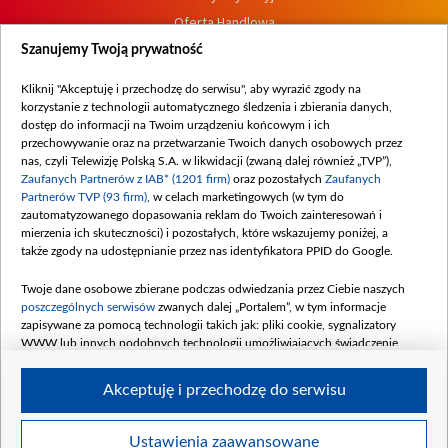
Oferta Handlowa
Dostępność
Szanujemy Twoją prywatność
Moje zgody
Kliknij "Akceptuję i przechodzę do serwisu", aby wyrazić zgody na
Procedura zgłoszeń wewnętrznych
korzystanie z technologii automatycznego śledzenia i zbierania danych,
dostęp do informacji na Twoim urządzeniu końcowym i ich
przechowywanie oraz na przetwarzanie Twoich danych osobowych przez
nas, czyli Telewizję Polską S.A. w likwidacji (zwaną dalej również „TVP”),
Zaufanych Partnerów z IAB* (1201 firm)
oraz pozostałych
Zaufanych
Partnerów TVP (93 firm)
, w celach marketingowych (w tym do
zautomatyzowanego dopasowania reklam do Twoich zainteresowań i
mierzenia ich skuteczności) i pozostałych, które wskazujemy poniżej, a
także zgody na udostępnianie przez nas identyfikatora PPID do Google.
Twoje dane osobowe zbierane podczas odwiedzania przez Ciebie naszych
poszczególnych serwisów
zwanych dalej „Portalem”, w tym informacje
zapisywane za pomocą technologii takich jak: pliki cookie, sygnalizatory
WWW lub innych podobnych technologii umożliwiających świadczenie
dopasowanych i bezpiecznych usług, personalizację treści oraz reklam,
udostępnianie funkcji mediów społecznościowych oraz analizowanie ruchu
Akceptuję i przechodzę do serwisu
w Internecie.
Twoje dane osobowe zbierane podczas odwiedzania przez Ciebie
Ustawienia zaawansowane