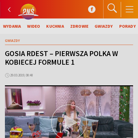
WYDANIA
WIDEO
KUCHNIA
ZDROWIE
GWIAZDY
PORADY
GWIAZDY
GOSIA RDEST – PIERWSZA POLKA W
KOBIECEJ FORMULE 1
29.03.2019, 08:48