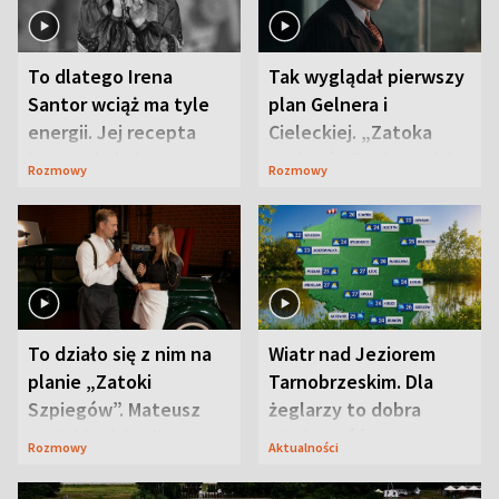
To dlatego Irena
Tak wyglądał pierwszy
Santor wciąż ma tyle
plan Gelnera i
energii. Jej recepta
Cieleckiej. „Zatoka
jest zaskakująco
szpiegów” od razu ich
Rozmowy
Rozmowy
prosta
zaskoczyła
To działo się z nim na
Wiatr nad Jeziorem
planie „Zatoki
Tarnobrzeskim. Dla
Szpiegów”. Mateusz
żeglarzy to dobra
Janicki odsłonił
wiadomość
Rozmowy
Aktualności
aktorski sekret