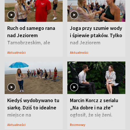
Ruch od samego rana
Joga przy szumie wody
nad Jeziorem
i śpiewie ptaków. Tylko
Tarnobrzeskim, ale
nad Jeziorem
ważna jest jedna
Tarnobrzeskim
Aktualności
Aktualności
zasada
Kiedyś wydobywano tu
Marcin Korcz z serialu
siarkę. Dziś to idealne
„Na dobre i na złe”
miejsce na
ogłosił, że się żeni.
wypoczynek
Zdradził, co zmienił
Aktualności
Rozmowy
syn