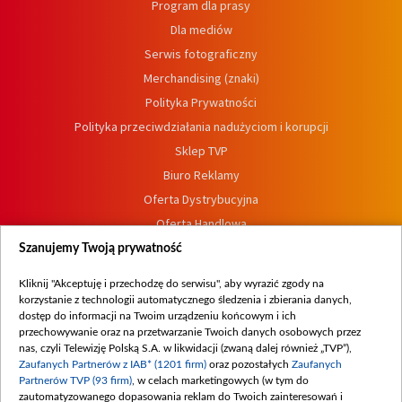
Program dla prasy
Dla mediów
Serwis fotograficzny
Merchandising (znaki)
Polityka Prywatności
Polityka przeciwdziałania nadużyciom i korupcji
Sklep TVP
Biuro Reklamy
Oferta Dystrybucyjna
Oferta Handlowa
Dostępność
Szanujemy Twoją prywatność
Moje zgody
Kliknij "Akceptuję i przechodzę do serwisu", aby wyrazić zgody na
Procedura zgłoszeń wewnętrznych
korzystanie z technologii automatycznego śledzenia i zbierania danych,
dostęp do informacji na Twoim urządzeniu końcowym i ich
przechowywanie oraz na przetwarzanie Twoich danych osobowych przez
nas, czyli Telewizję Polską S.A. w likwidacji (zwaną dalej również „TVP”),
Zaufanych Partnerów z IAB* (1201 firm)
oraz pozostałych
Zaufanych
Partnerów TVP (93 firm)
, w celach marketingowych (w tym do
zautomatyzowanego dopasowania reklam do Twoich zainteresowań i