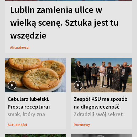
Lublin zamienia ulice w
wielką scenę. Sztuka jest tu
wszędzie
Aktualności
Cebularz lubelski.
Zespół KSU ma sposób
Prosta receptura i
na długowieczność.
smak, który zna
Zdradzili swój sekret
Lubelszczyzna
Aktualności
Rozmowy