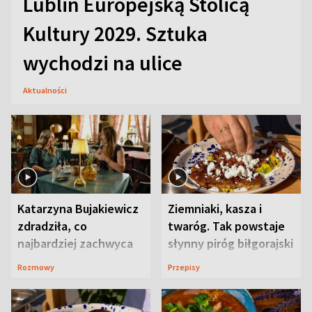
Lublin Europejską Stolicą
Kultury 2029. Sztuka
wychodzi na ulice
Aktualności
Katarzyna Bujakiewicz
Ziemniaki, kasza i
zdradziła, co
twaróg. Tak powstaje
najbardziej zachwyca
słynny piróg biłgorajski
ją w Lublinie
Rozmowy
Przepisy