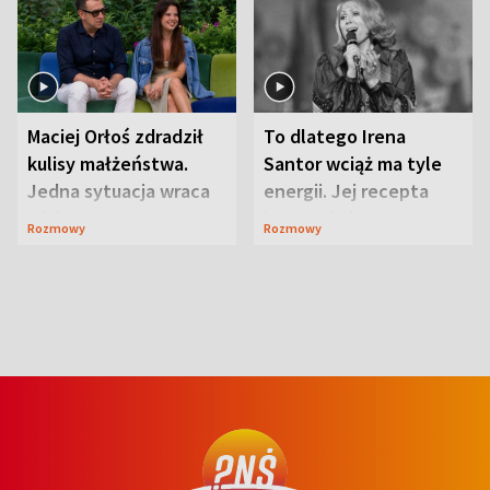
Maciej Orłoś zdradził
To dlatego Irena
kulisy małżeństwa.
Santor wciąż ma tyle
Jedna sytuacja wraca
energii. Jej recepta
jak bumerang
jest zaskakująco
Rozmowy
Rozmowy
prosta