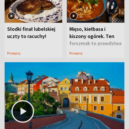
Słodki finał lubelskiej
Mięso, kiełbasa i
uczty to racuchy!
kiszony ogórek. Ten
forszmak to prawdziwa
uczta
Przepisy
Przepisy