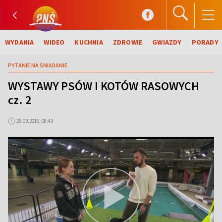
WYDANIA
WIDEO
KUCHNIA
ZDROWIE
GWIAZDY
PORADY
PYTANIE NA ŚNIADANIE
WYSTAWY PSÓW I KOTÓW RASOWYCH
cz. 2
29.03.2019, 08:43