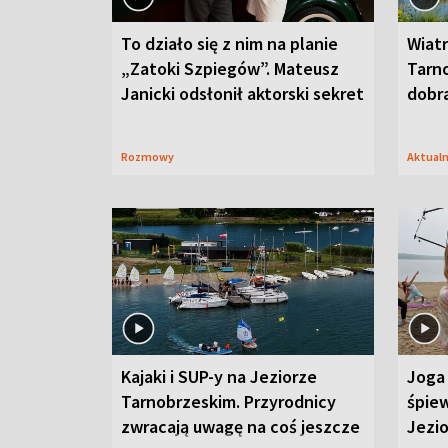
To działo się z nim na planie
Wiat
„Zatoki Szpiegów”. Mateusz
Tarno
Janicki odsłonił aktorski sekret
dobr
Rozmowy
Aktual
Kajaki i SUP-y na Jeziorze
Joga 
Tarnobrzeskim. Przyrodnicy
śpiew
zwracają uwagę na coś jeszcze
Jezi