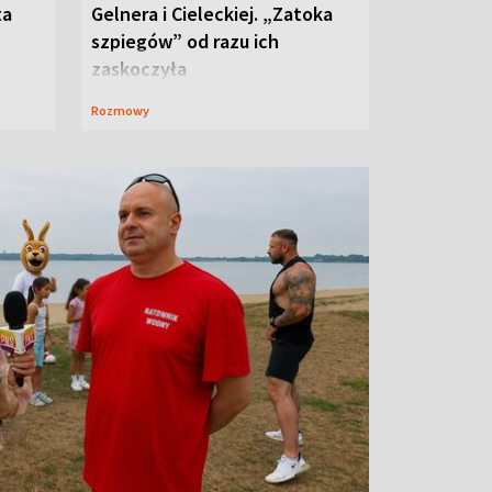
ta
Gelnera i Cieleckiej. „Zatoka
szpiegów” od razu ich
zaskoczyła
Rozmowy