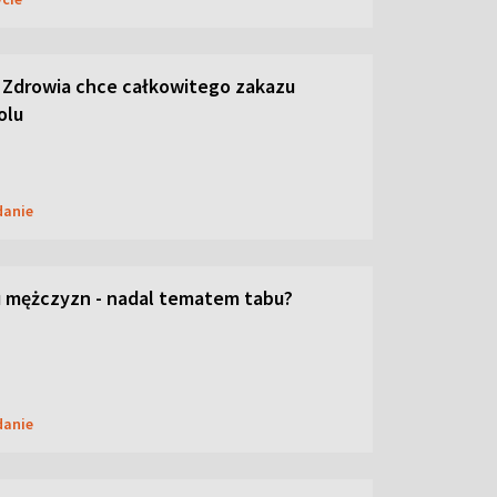
 Zdrowia chce całkowitego zakazu
olu
danie
 mężczyzn - nadal tematem tabu?
danie