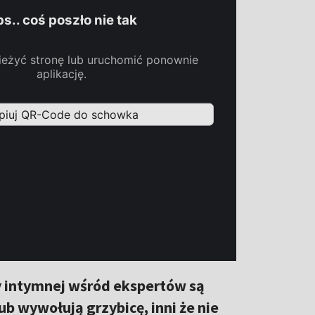
y intymnej wśród ekspertów są
b wywołują grzybicę, inni że nie