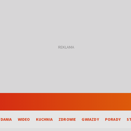
DANIA
WIDEO
KUCHNIA
ZDROWIE
GWIAZDY
PORADY
S