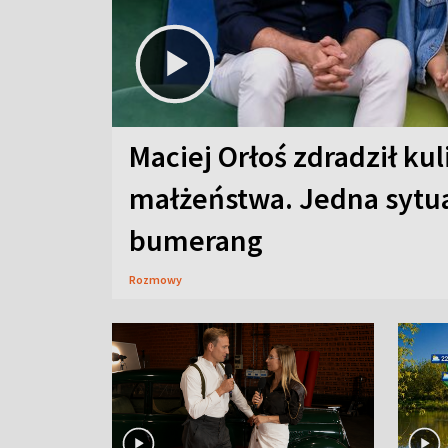
Maciej Orłoś zdradził kul
małżeństwa. Jedna sytua
bumerang
Rozmowy