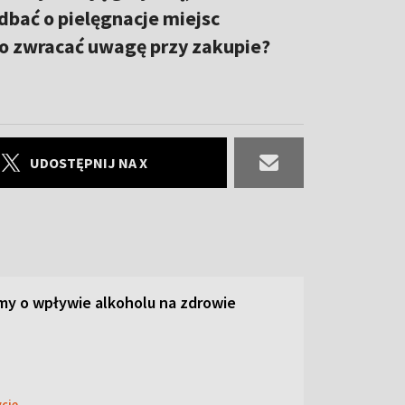
bać o pielęgnacje miejsc
o zwracać uwagę przy zakupie?
UDOSTĘPNIJ NA X
y o wpływie alkoholu na zdrowie
ycie