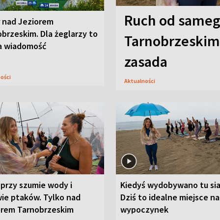
Ruch od sameg
r nad Jeziorem
brzeskim. Dla żeglarzy to
Tarnobrzeskim,
a wiadomość
zasada
ności
Aktualności
przy szumie wody i
Kiedyś wydobywano tu sia
ie ptaków. Tylko nad
Dziś to idealne miejsce na
orem Tarnobrzeskim
wypoczynek