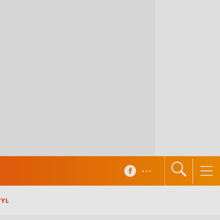
...
TYL