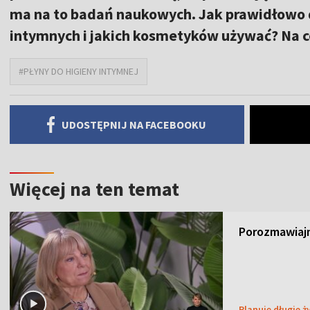
ma na to badań naukowych. Jak prawidłowo d
intymnych i jakich kosmetyków używać? Na c
#PŁYNY DO HIGIENY INTYMNEJ
UDOSTĘPNIJ NA FACEBOOKU
Więcej na ten temat
Porozmawiajm
Planuję długie ż