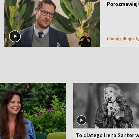
Porozmawiaj
Planuję długie ż
To dlatego Irena Santor w