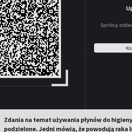
Zdania na temat używania płynów do higien
podzielone. Jedni mówią, że powodują raka lu