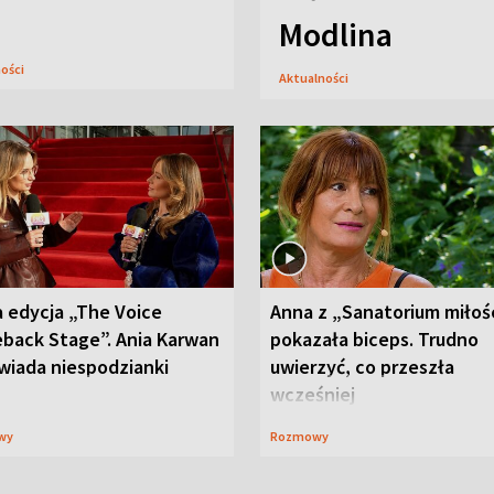
Modlina
ności
Aktualności
 edycja „The Voice
Anna z „Sanatorium miłoś
back Stage”. Ania Karwan
pokazała biceps. Trudno
wiada niespodzianki
uwierzyć, co przeszła
wcześniej
wy
Rozmowy