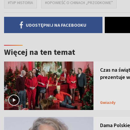
#TVP HISTORIA
#OPOWIEŚĆ O CHINACH „PRZODKOWIE”
UDOSTĘPNIJ NA FACEBOOKU
Więcej na ten temat
Czas na świą
prezentuje w
Gwiazdy
Dama Polskiej