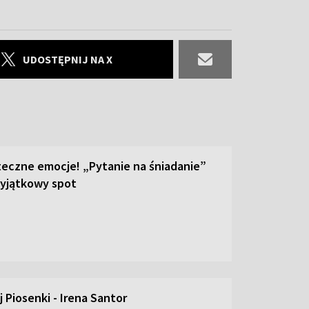
UDOSTĘPNIJ NA X
teczne emocje! „Pytanie na śniadanie”
yjątkowy spot
 Piosenki - Irena Santor