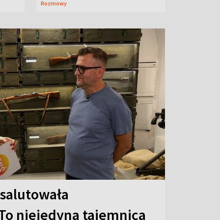
Rozmowy
 salutowała
To niejedyna tajemnica