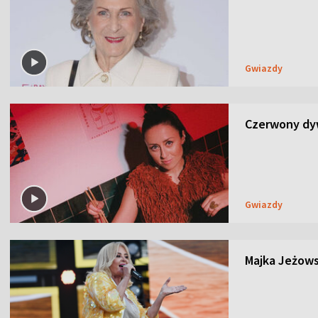
Gwiazdy
Czerwony dyw
Gwiazdy
Majka Jeżows