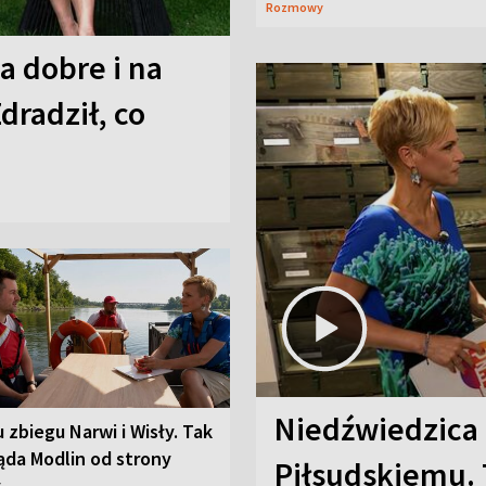
Rozmowy
a dobre i na
Zdradził, co
Niedźwiedzica
u zbiegu Narwi i Wisły. Tak
ąda Modlin od strony
Piłsudskiemu. 
y