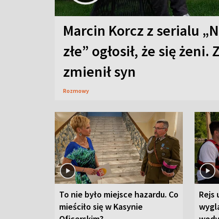
Marcin Korcz z serialu „N
złe” ogłosił, że się żeni. 
zmienił syn
Rozmowy
To nie było miejsce hazardu. Co
Rejs 
mieściło się w Kasynie
wygl
Oficerskim?
wod