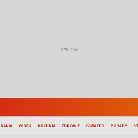
DANIA
WIDEO
KUCHNIA
ZDROWIE
GWIAZDY
PORADY
S