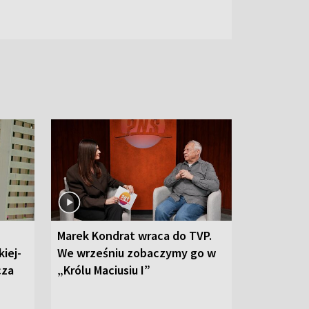
Marek Kondrat wraca do TVP.
iej-
We wrześniu zobaczymy go w
cza
„Królu Maciusiu I”