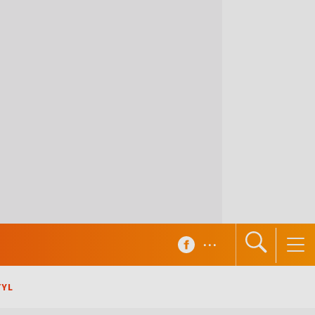
...
TYL