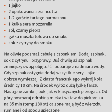
1 jajko
2 opakowania sera ricotta
1-2 garście tartego parmezanu
1 kulka sera mozzarella
sól, czarny pieprz
gałka muszkatołowa do smaku
sok z cytryny do smaku
Na oliwie podsmaż cebulę z czosnkiem. Dodaj szpinak,
sok z cytrynu i przyprawy. Duś chwilę aż szpinak
zmniejszy swoją objętość i odparuje z nadmiaru wody.
Gdy szpinak ostygnie dodaj wszystkie sery i jajko i
dobrze wymieszaj. Z ciasta francuskiego wykrój koła
średnicy 10 cm. Na środek wyłóż dużą łyżkę farszu.
Następne zamknij boki jak w klasycznych pierogach. Od
góry posmaruj odrobiną mleka i wstaw do piekarnika
na 35 min (temp 180 st) calzone mają być z wierzchu
rumiane i od spodu upieczone.