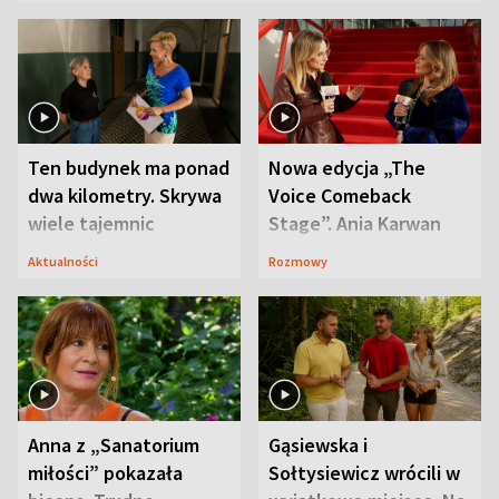
Ten budynek ma ponad
Nowa edycja „The
dwa kilometry. Skrywa
Voice Comeback
wiele tajemnic
Stage”. Ania Karwan
zapowiada
Aktualności
Rozmowy
niespodzianki
Anna z „Sanatorium
Gąsiewska i
miłości” pokazała
Sołtysiewicz wrócili w