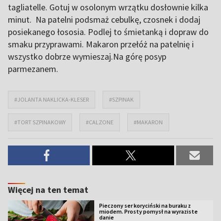
tagliatelle. Gotuj w osolonym wrzątku dosłownie kilka
minut. Na patelni podsmaż cebulkę, czosnek i dodaj
posiekanego łososia. Podlej to śmietanką i dopraw do
smaku przyprawami. Makaron przełóż na patelnię i
wszystko dobrze wymieszaj.Na górę posyp
parmezanem.
#JOLANTA NAKLICKA-KLESER
#SZPINAK
#TORT SZPINAKOWY
#CALZONE
#MAKARON
Więcej na ten temat
Pieczony ser koryciński na buraku z
miodem. Prosty pomysł na wyraziste
danie