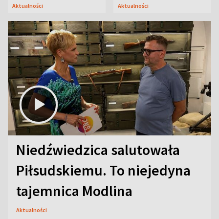
Oficerskim?
Aktualności
Aktualności
Niedźwiedzica salutowała
Piłsudskiemu. To niejedyna
tajemnica Modlina
Aktualności