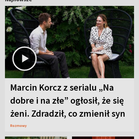
Marcin Korcz z serialu „Na
dobre i na złe” ogłosił, że się
żeni. Zdradził, co zmienił syn
Rozmowy