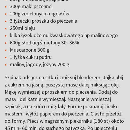
300g mąki pszennej
100g zmielonych migdałów
3 łyżeczki proszku do pieczenia
250ml oleju
kilka łyżek dżemu kwaskowatego np malinowego
600g słodkiej śmietany 30- 36%
Mascarpone 300 g
1 łyżka cukru pudru
maliny, jagody, jeżyny 200 g
Szpinak odsącz na sitku i zmiksuj blenderem. Jajka ubij
z cukrem na jasną, puszystą masę dalej miksując olej.
Mąkę wymieszaj z proszkiem do pieczenia. Dodaj do
masy i delikatnie wymieszaj. Następnie wmieszaj
szpinak, a na końcu migdały. Formę posmaruj cienko
masłem i wyłóż papierem do pieczenia. Ciasto przełóż
do formy. Piecz w nagrzanym piekarniku (180 st) około
45 min- 60 min. do suchego patyczka. Po upieczeniu