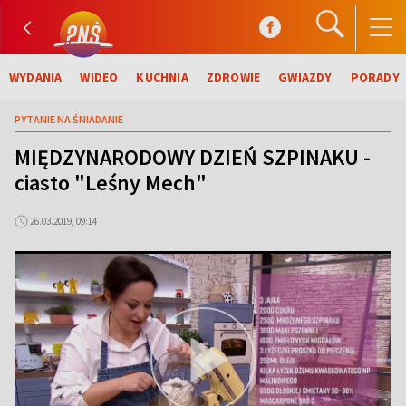
WYDANIA
WIDEO
KUCHNIA
ZDROWIE
GWIAZDY
PORADY
PYTANIE NA ŚNIADANIE
MIĘDZYNARODOWY DZIEŃ SZPINAKU -
ciasto "Leśny Mech"
26.03.2019, 09:14