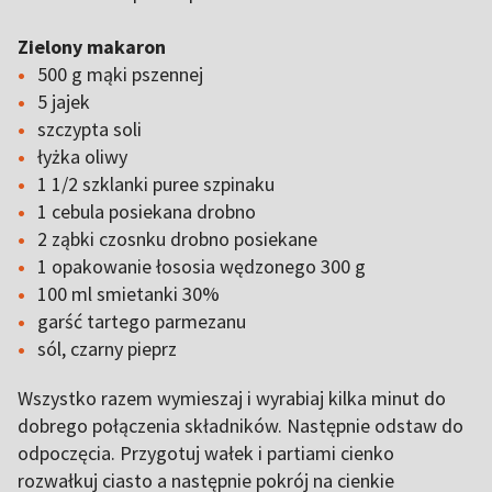
Zielony makaron
500 g mąki pszennej
5 jajek
szczypta soli
łyżka oliwy
1 1/2 szklanki puree szpinaku
1 cebula posiekana drobno
2 ząbki czosnku drobno posiekane
1 opakowanie łososia wędzonego 300 g
100 ml smietanki 30%
garść tartego parmezanu
sól, czarny pieprz
Wszystko razem wymieszaj i wyrabiaj kilka minut do
dobrego połączenia składników. Następnie odstaw do
odpoczęcia. Przygotuj wałek i partiami cienko
rozwałkuj ciasto a następnie pokrój na cienkie