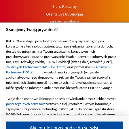
Biuro Reklamy
Oferta Dystrybucyjna
Oferta Handlowa
Dostępność
Szanujemy Twoją prywatność
Moje zgody
Kliknij "Akceptuję i przechodzę do serwisu", aby wyrazić zgody na
Procedura zgłoszeń wewnętrznych
korzystanie z technologii automatycznego śledzenia i zbierania danych,
dostęp do informacji na Twoim urządzeniu końcowym i ich
przechowywanie oraz na przetwarzanie Twoich danych osobowych przez
nas, czyli Telewizję Polską S.A. w likwidacji (zwaną dalej również „TVP”),
Zaufanych Partnerów z IAB* (1201 firm)
oraz pozostałych
Zaufanych
Partnerów TVP (93 firm)
, w celach marketingowych (w tym do
zautomatyzowanego dopasowania reklam do Twoich zainteresowań i
mierzenia ich skuteczności) i pozostałych, które wskazujemy poniżej, a
także zgody na udostępnianie przez nas identyfikatora PPID do Google.
Twoje dane osobowe zbierane podczas odwiedzania przez Ciebie naszych
poszczególnych serwisów
zwanych dalej „Portalem”, w tym informacje
zapisywane za pomocą technologii takich jak: pliki cookie, sygnalizatory
WWW lub innych podobnych technologii umożliwiających świadczenie
dopasowanych i bezpiecznych usług, personalizację treści oraz reklam,
udostępnianie funkcji mediów społecznościowych oraz analizowanie ruchu
Akceptuję i przechodzę do serwisu