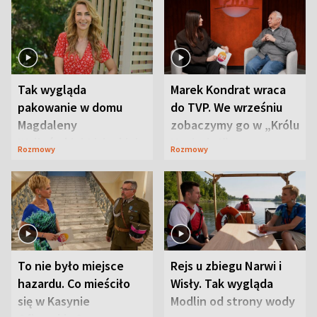
Tak wygląda
Marek Kondrat wraca
pakowanie w domu
do TVP. We wrześniu
Magdaleny
zobaczymy go w „Królu
Waligórskiej-Lisieckiej.
Maciusiu I”
Rozmowy
Rozmowy
Mąż nie odpuszcza
To nie było miejsce
Rejs u zbiegu Narwi i
hazardu. Co mieściło
Wisły. Tak wygląda
się w Kasynie
Modlin od strony wody