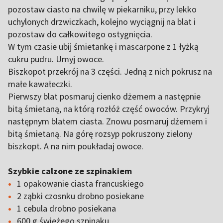
pozostaw ciasto na chwilę w piekarniku, przy lekko
uchylonych drzwiczkach, kolejno wyciągnij na blat i
pozostaw do całkowitego ostygnięcia.
W tym czasie ubij śmietankę i mascarpone z 1 łyżką
cukru pudru. Umyj owoce.
Biszkopot przekrój na 3 części. Jedną z nich pokrusz na
małe kawałeczki.
Pierwszy blat posmaruj cienko dżemem a następnie
bitą śmietaną, na którą rozłóż część owoców. Przykryj
następnym blatem ciasta. Znowu posmaruj dżemem i
bitą śmietaną. Na górę rozsyp pokruszony zielony
biszkopt. A na nim poukładaj owoce.
Szybkie calzone ze szpinakiem
1 opakowanie ciasta francuskiego
2 ząbki czosnku drobno posiekane
1 cebula drobno posiekana
600 g świeżego szpinaku