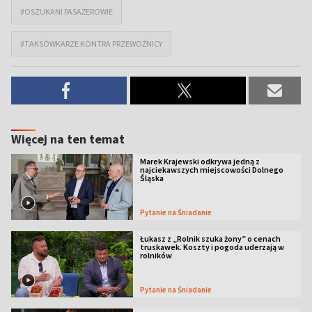
#OSZUKANI PASAŻEROWIE
#TAKSÓWKARZE KONTRA PRZEWOŹNICY
Więcej na ten temat
Marek Krajewski odkrywa jedną z
najciekawszych miejscowości Dolnego
Śląska
Pytanie na Śniadanie
Łukasz z „Rolnik szuka żony” o cenach
truskawek. Koszty i pogoda uderzają w
rolników
Pytanie na Śniadanie