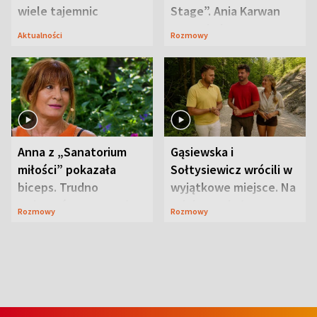
wiele tajemnic
Stage”. Ania Karwan
zapowiada
Aktualności
Rozmowy
niespodzianki
Anna z „Sanatorium
Gąsiewska i
miłości” pokazała
Sołtysiewicz wrócili w
biceps. Trudno
wyjątkowe miejsce. Na
uwierzyć, co przeszła
szlaku czekał
Rozmowy
Rozmowy
wcześniej
niedźwiedź