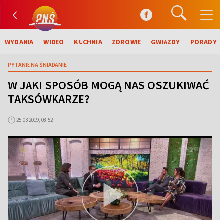
WYDANIA
WIDEO
KUCHNIA
ZDROWIE
GWIAZDY
PORADY
PYTANIE NA ŚNIADANIE
W JAKI SPOSÓB MOGĄ NAS OSZUKIWAĆ
TAKSÓWKARZE?
25.03.2019, 08:52