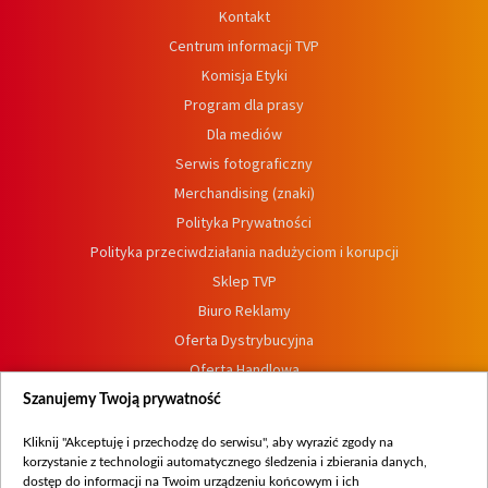
Kontakt
Centrum informacji TVP
Komisja Etyki
Program dla prasy
Dla mediów
Serwis fotograficzny
Merchandising (znaki)
Polityka Prywatności
Polityka przeciwdziałania nadużyciom i korupcji
Sklep TVP
Biuro Reklamy
Oferta Dystrybucyjna
Oferta Handlowa
Dostępność
Szanujemy Twoją prywatność
Moje zgody
Kliknij "Akceptuję i przechodzę do serwisu", aby wyrazić zgody na
Procedura zgłoszeń wewnętrznych
korzystanie z technologii automatycznego śledzenia i zbierania danych,
dostęp do informacji na Twoim urządzeniu końcowym i ich