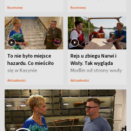
Waligórskiej-Lisieckiej.
Maciusiu I”
Rozmowy
Rozmowy
Mąż nie odpuszcza
To nie było miejsce
Rejs u zbiegu Narwi i
hazardu. Co mieściło
Wisły. Tak wygląda
się w Kasynie
Modlin od strony wody
Oficerskim?
Aktualności
Aktualności