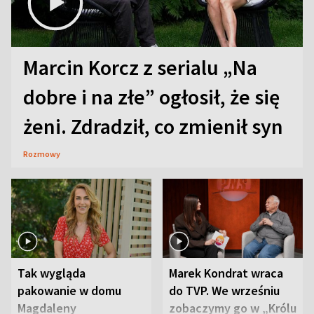
Marcin Korcz z serialu „Na
dobre i na złe” ogłosił, że się
żeni. Zdradził, co zmienił syn
Rozmowy
Tak wygląda
Marek Kondrat wraca
pakowanie w domu
do TVP. We wrześniu
Magdaleny
zobaczymy go w „Królu