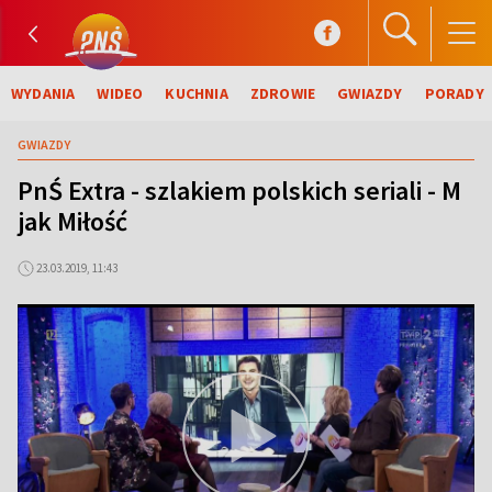
WYDANIA
WIDEO
KUCHNIA
ZDROWIE
GWIAZDY
PORADY
GWIAZDY
PnŚ Extra - szlakiem polskich seriali - M
jak Miłość
23.03.2019, 11:43