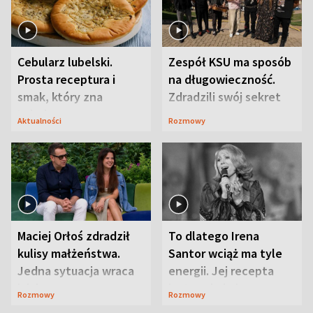
Cebularz lubelski.
Zespół KSU ma sposób
Prosta receptura i
na długowieczność.
smak, który zna
Zdradzili swój sekret
Lubelszczyzna
Aktualności
Rozmowy
Maciej Orłoś zdradził
To dlatego Irena
kulisy małżeństwa.
Santor wciąż ma tyle
Jedna sytuacja wraca
energii. Jej recepta
jak bumerang
jest zaskakująco
Rozmowy
Rozmowy
prosta