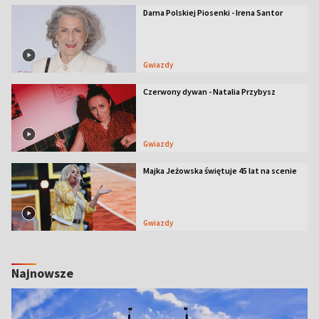
Dama Polskiej Piosenki - Irena Santor
Gwiazdy
Czerwony dywan - Natalia Przybysz
Gwiazdy
Majka Jeżowska świętuje 45 lat na scenie
Gwiazdy
Najnowsze