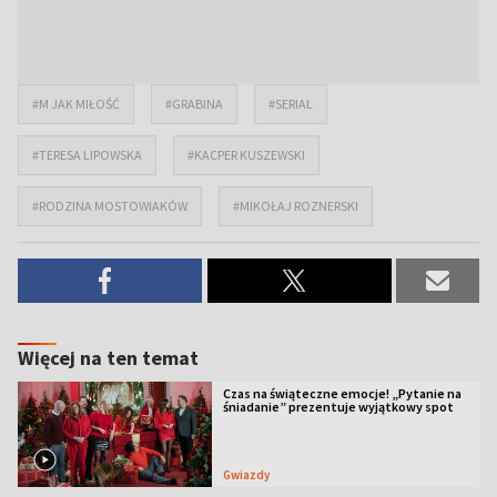
#M JAK MIŁOŚĆ
#GRABINA
#SERIAL
#TERESA LIPOWSKA
#KACPER KUSZEWSKI
#RODZINA MOSTOWIAKÓW
#MIKOŁAJ ROZNERSKI
Więcej na ten temat
Czas na świąteczne emocje! „Pytanie na
śniadanie” prezentuje wyjątkowy spot
Gwiazdy