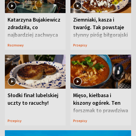
Katarzyna Bujakiewicz
Ziemniaki, kasza i
zdradziła, co
twaróg. Tak powstaje
najbardziej zachwyca
słynny piróg biłgorajski
ją w Lublinie
Rozmowy
Przepisy
Słodki finał lubelskiej
Mięso, kiełbasa i
uczty to racuchy!
kiszony ogórek. Ten
forszmak to prawdziwa
uczta
Przepisy
Przepisy