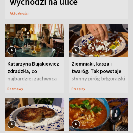
wychodzi na ulice
Aktualności
Katarzyna Bujakiewicz
Ziemniaki, kasza i
zdradziła, co
twaróg. Tak powstaje
najbardziej zachwyca
słynny piróg biłgorajski
ją w Lublinie
Rozmowy
Przepisy