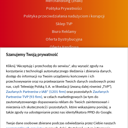
Merchandising (znaki)
Polityka Prywatności
Polityka przeciwdziałania nadużyciom i korupcji
Sklep TVP
Biuro Reklamy
Oferta Dystrybucyjna
Oferta Handlowa
Dostępność
Szanujemy Twoją prywatność
Moje zgody
Kliknij "Akceptuję i przechodzę do serwisu", aby wyrazić zgody na
Procedura zgłoszeń wewnętrznych
korzystanie z technologii automatycznego śledzenia i zbierania danych,
dostęp do informacji na Twoim urządzeniu końcowym i ich
przechowywanie oraz na przetwarzanie Twoich danych osobowych przez
nas, czyli Telewizję Polską S.A. w likwidacji (zwaną dalej również „TVP”),
Zaufanych Partnerów z IAB* (1201 firm)
oraz pozostałych
Zaufanych
Partnerów TVP (93 firm)
, w celach marketingowych (w tym do
zautomatyzowanego dopasowania reklam do Twoich zainteresowań i
mierzenia ich skuteczności) i pozostałych, które wskazujemy poniżej, a
także zgody na udostępnianie przez nas identyfikatora PPID do Google.
Twoje dane osobowe zbierane podczas odwiedzania przez Ciebie naszych