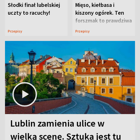
Słodki finał lubelskiej
Mięso, kiełbasa i
uczty to racuchy!
kiszony ogórek. Ten
forszmak to prawdziwa
uczta
Przepisy
Przepisy
Lublin zamienia ulice w
wielką scenę. Sztuka jest tu