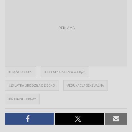
#CIĄŻA 13 LATKI
#13-LATKA ZASZŁA W CIĄŻĘ
#13 LATKA URODZIŁA DZIECKO
#EDUKACJA SEKSUALNA
#INTYMNE SPRAWY