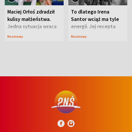
Maciej Orłoś zdradził
To dlatego Irena
kulisy małżeństwa.
Santor wciąż ma tyle
Jedna sytuacja wraca
energii. Jej recepta
jak bumerang
jest zaskakująco
Rozmowy
Rozmowy
prosta