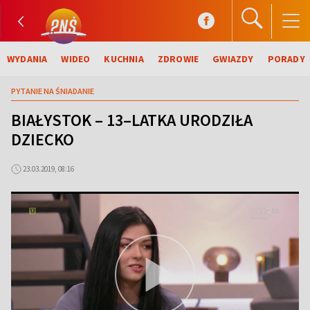
WYDANIA
WIDEO
KUCHNIA
ZDROWIE
GWIAZDY
PORADY
PYTANIE NA ŚNIADANIE
BIAŁYSTOK – 13–LATKA URODZIŁA
DZIECKO
23.03.2019, 08:16