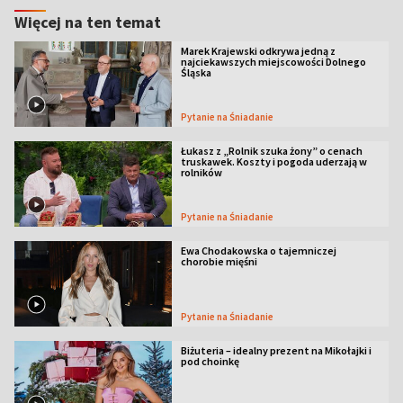
Więcej na ten temat
Marek Krajewski odkrywa jedną z
najciekawszych miejscowości Dolnego
Śląska
Pytanie na Śniadanie
Łukasz z „Rolnik szuka żony” o cenach
truskawek. Koszty i pogoda uderzają w
rolników
Pytanie na Śniadanie
Ewa Chodakowska o tajemniczej
chorobie mięśni
Pytanie na Śniadanie
Biżuteria – idealny prezent na Mikołajki i
pod choinkę