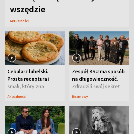
wszędzie
Aktualności
Cebularz lubelski.
Zespół KSU ma sposób
Prosta receptura i
na długowieczność.
smak, który zna
Zdradzili swój sekret
Lubelszczyzna
Aktualności
Rozmowy