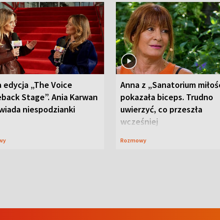
 edycja „The Voice
Anna z „Sanatorium miłoś
back Stage”. Ania Karwan
pokazała biceps. Trudno
wiada niespodzianki
uwierzyć, co przeszła
wcześniej
wy
Rozmowy