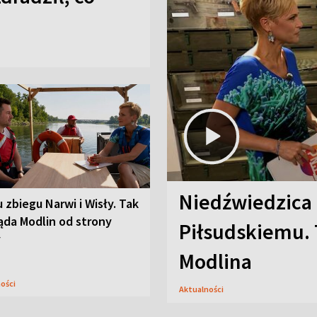
Niedźwiedzica
u zbiegu Narwi i Wisły. Tak
ąda Modlin od strony
Piłsudskiemu. 
y
Modlina
ności
Aktualności