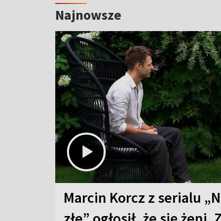
Najnowsze
Marcin Korcz z serialu „N
złe” ogłosił, że się żeni. 