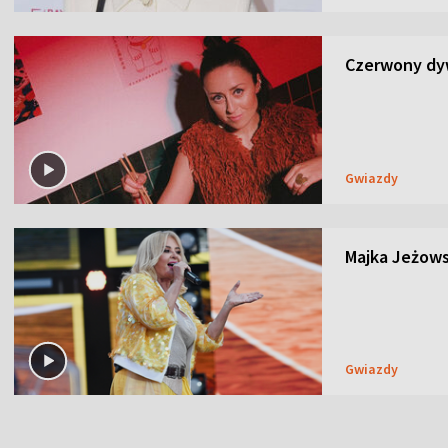
Czerwony dyw
Gwiazdy
Majka Jeżows
Gwiazdy