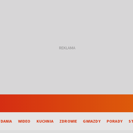
DANIA
WIDEO
KUCHNIA
ZDROWIE
GWIAZDY
PORADY
S