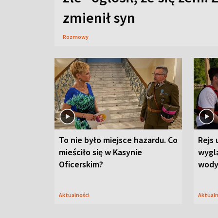
zmienił syn
Rozmowy
To nie było miejsce hazardu. Co
Rejs 
mieściło się w Kasynie
wygl
Oficerskim?
wod
Aktualności
Aktual