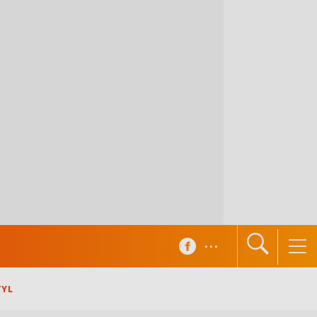
...
TYL