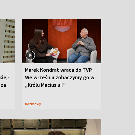
Marek Kondrat wraca do TVP.
iej-
We wrześniu zobaczymy go w
cza
„Królu Maciusiu I”
Rozmowy