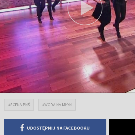
#SCENA PNŚ
#WODA NA MŁYN
UDOSTĘPNIJ NA FACEBOOKU