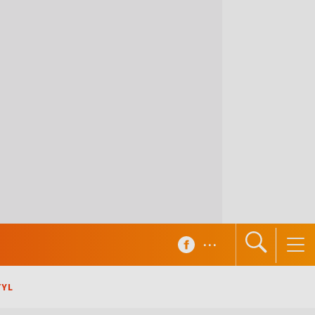
...
TYL