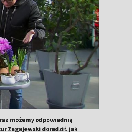
 teraz możemy odpowiednią
ur Zagajewski doradził, jak