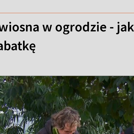
 wiosna w ogrodzie - j
abatkę