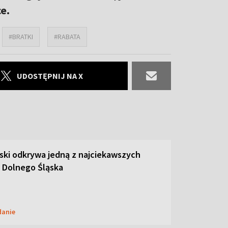
e.
#BRATKI
#RABATA
UDOSTĘPNIJ NA X
ski odkrywa jedną z najciekawszych
 Dolnego Śląska
danie