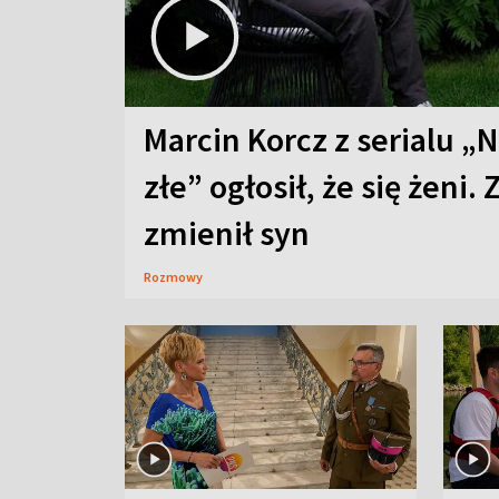
Marcin Korcz z serialu „N
złe” ogłosił, że się żeni. 
zmienił syn
Rozmowy