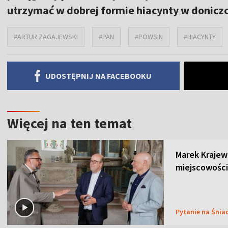
utrzymać w dobrej formie hiacynty w doniczc
#ARTUR ZAGAJEWSKI
#PAN
#POWSIN
#HIACYNTY
UDOSTĘPNIJ NA FACEBOOKU
Więcej na ten temat
Marek Krajew
miejscowości
Pytanie na Śnia