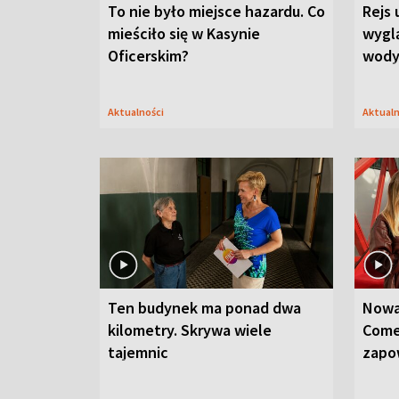
To nie było miejsce hazardu. Co
Rejs 
mieściło się w Kasynie
wygl
Oficerskim?
wod
Aktualności
Aktual
Ten budynek ma ponad dwa
Nowa
kilometry. Skrywa wiele
Come
tajemnic
zapo