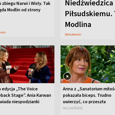
Niedźwiedzica
u zbiegu Narwi i Wisły. Tak
ąda Modlin od strony
Piłsudskiemu. 
y
Modlina
ności
Aktualności
 edycja „The Voice
Anna z „Sanatorium miłoś
back Stage”. Ania Karwan
pokazała biceps. Trudno
wiada niespodzianki
uwierzyć, co przeszła
wcześniej