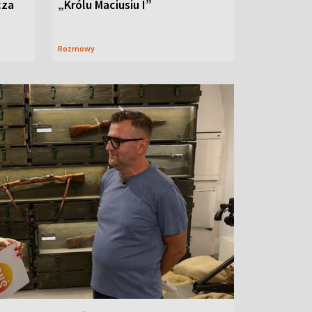
cza
„Królu Maciusiu I”
Rozmowy