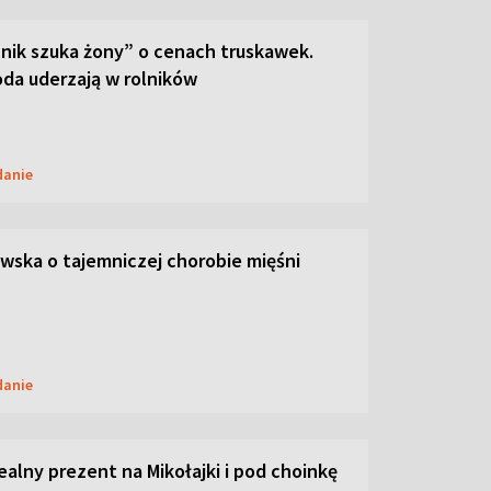
lnik szuka żony” o cenach truskawek.
oda uderzają w rolników
danie
ska o tajemniczej chorobie mięśni
danie
dealny prezent na Mikołajki i pod choinkę