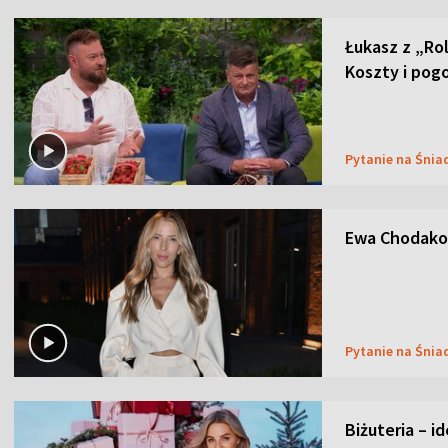
Łukasz z „Ro
Koszty i pog
Pytanie na Śnia
Ewa Chodakow
Pytanie na Śnia
Biżuteria – i