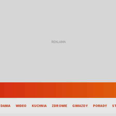
DANIA
WIDEO
KUCHNIA
ZDROWIE
GWIAZDY
PORADY
S