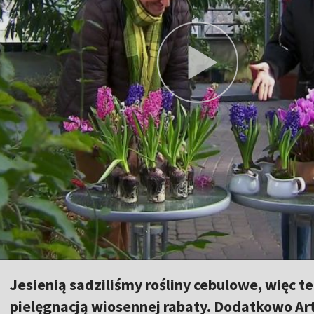
Jesienią sadziliśmy rośliny cebulowe, więc
pielęgnacją wiosennej rabaty. Dodatkowo Art