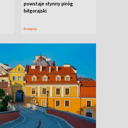
powstaje słynny piróg
biłgorajski
Przepisy