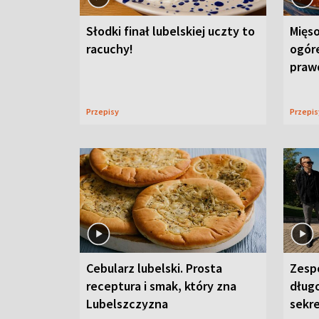
Słodki finał lubelskiej uczty to
Mięso
racuchy!
ogór
praw
Przepisy
Przepi
Cebularz lubelski. Prosta
Zesp
receptura i smak, który zna
długo
Lubelszczyzna
sekr