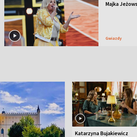
Majka Jeżows
Gwiazdy
Katarzyna Bujakiewicz