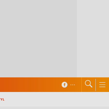
...
TYL