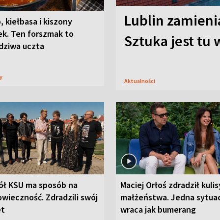
Lublin zamienia
, kiełbasa i kiszony
ek. Ten forszmak to
Sztuka jest tu
dziwa uczta
sy
Aktualności
ół KSU ma sposób na
Maciej Orłoś zdradził kulis
wieczność. Zdradzili swój
małżeństwa. Jedna sytua
et
wraca jak bumerang