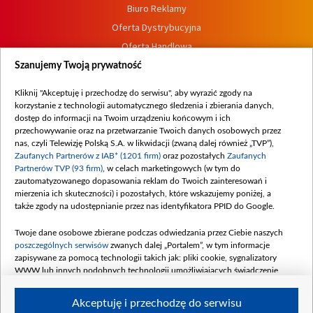
Biuro Reklamy
Oferta Dystrybucyjna
Oferta Handlowa
Dostępność
Szanujemy Twoją prywatność
Moje zgody
Kliknij "Akceptuję i przechodzę do serwisu", aby wyrazić zgody na
Procedura zgłoszeń wewnętrznych
korzystanie z technologii automatycznego śledzenia i zbierania danych,
dostęp do informacji na Twoim urządzeniu końcowym i ich
przechowywanie oraz na przetwarzanie Twoich danych osobowych przez
nas, czyli Telewizję Polską S.A. w likwidacji (zwaną dalej również „TVP”),
Zaufanych Partnerów z IAB* (1201 firm)
oraz pozostałych
Zaufanych
Partnerów TVP (93 firm)
, w celach marketingowych (w tym do
zautomatyzowanego dopasowania reklam do Twoich zainteresowań i
mierzenia ich skuteczności) i pozostałych, które wskazujemy poniżej, a
także zgody na udostępnianie przez nas identyfikatora PPID do Google.
Twoje dane osobowe zbierane podczas odwiedzania przez Ciebie naszych
poszczególnych serwisów
zwanych dalej „Portalem”, w tym informacje
zapisywane za pomocą technologii takich jak: pliki cookie, sygnalizatory
WWW lub innych podobnych technologii umożliwiających świadczenie
dopasowanych i bezpiecznych usług, personalizację treści oraz reklam,
udostępnianie funkcji mediów społecznościowych oraz analizowanie ruchu
Akceptuję i przechodzę do serwisu
w Internecie.