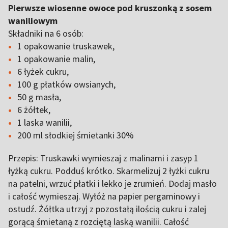
Pierwsze wiosenne owoce pod kruszonką z sosem
waniliowym
Składniki na 6 osób:
1 opakowanie truskawek,
1 opakowanie malin,
6 łyżek cukru,
100 g płatków owsianych,
50 g masła,
6 żółtek,
1 laska wanilii,
200 ml słodkiej śmietanki 30%
Przepis: Truskawki wymieszaj z malinami i zasyp 1
łyżką cukru. Podduś krótko. Skarmelizuj 2 łyżki cukru
na patelni, wrzuć płatki i lekko je zrumień. Dodaj masło
i całość wymieszaj. Wyłóż na papier pergaminowy i
ostudź. Żółtka utrzyj z pozostałą ilością cukru i zalej
gorącą śmietaną z rozciętą laską wanilii. Całość