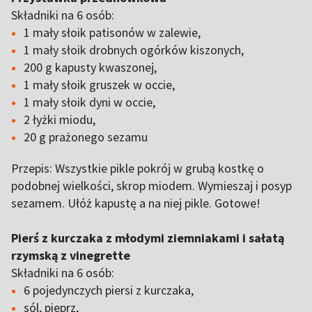
Składniki na 6 osób:
1 mały słoik patisonów w zalewie,
1 mały słoik drobnych ogórków kiszonych,
200 g kapusty kwaszonej,
1 mały słoik gruszek w occie,
1 mały słoik dyni w occie,
2 łyżki miodu,
20 g prażonego sezamu
Przepis: Wszystkie pikle pokrój w grubą kostkę o
podobnej wielkości, skrop miodem. Wymieszaj i posyp
sezamem. Ułóż kapustę a na niej pikle. Gotowe!
Pierś z kurczaka z młodymi ziemniakami i sałatą
rzymską z vinegrette
Składniki na 6 osób:
6 pojedynczych piersi z kurczaka,
sól, pieprz,