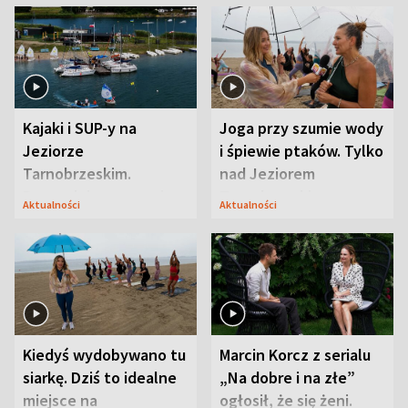
Kajaki i SUP-y na
Joga przy szumie wody
Jeziorze
i śpiewie ptaków. Tylko
Tarnobrzeskim.
nad Jeziorem
Przyrodnicy zwracają
Tarnobrzeskim
Aktualności
Aktualności
uwagę na coś jeszcze
Kiedyś wydobywano tu
Marcin Korcz z serialu
siarkę. Dziś to idealne
„Na dobre i na złe”
miejsce na
ogłosił, że się żeni.