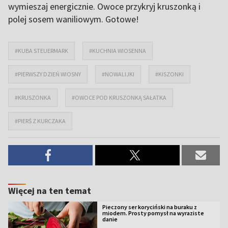
wymieszaj energicznie. Owoce przykryj kruszonką i
polej sosem waniliowym. Gotowe!
#KUBA STEUERMARK
#KUCHNIA WIOSENNA
#PIERWSZY DZIEŃ WIOSNY
#NOWALIJKI
#KISZONKI
#KRUSZONKA
#OWOCE POD KRUSZONKĄ SAŁATKA
#PIERŚ Z KURCZAKA
Więcej na ten temat
Pieczony ser koryciński na buraku z
miodem. Prosty pomysł na wyraziste
danie