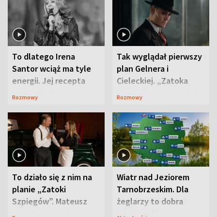
To dlatego Irena
Tak wyglądał pierwszy
Santor wciąż ma tyle
plan Gelnera i
energii. Jej recepta
Cieleckiej. „Zatoka
jest zaskakująco
szpiegów” od razu ich
Rozmowy
Rozmowy
prosta
zaskoczyła
To działo się z nim na
Wiatr nad Jeziorem
planie „Zatoki
Tarnobrzeskim. Dla
Szpiegów”. Mateusz
żeglarzy to dobra
Janicki odsłonił
wiadomość