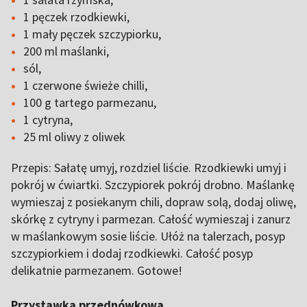
1 pęczek rzodkiewki,
1 mały pęczek szczypiorku,
200 ml maślanki,
sól,
1 czerwone świeże chilli,
100 g tartego parmezanu,
1 cytryna,
25 ml oliwy z oliwek
Przepis: Sałatę umyj, rozdziel liście. Rzodkiewki umyj i
pokrój w ćwiartki. Szczypiorek pokrój drobno. Maślankę
wymieszaj z posiekanym chili, dopraw solą, dodaj oliwę,
skórkę z cytryny i parmezan. Całość wymieszaj i zanurz
w maślankowym sosie liście. Ułóż na talerzach, posyp
szczypiorkiem i dodaj rzodkiewki. Całość posyp
delikatnie parmezanem. Gotowe!
Przystawka przednówkowa