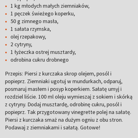
1 kg młodych małych ziemniaków,
1 pęczek świeżego koperku,
50 g zimnego masła,
1 sałata rzymska,
olej rzepakowy,
2 cytryny,
1 łyżeczka ostrej musztardy,
odrobina cukru drobnego
Przepis: Piersi z kurczaka skrop olejem, posól i
popieprz. Ziemniaki ugotuj w mundurkach, odparuj,
posmaruj masłem i posyp koperkiem. Sałatę umyj i
rozdziel liście. 100 ml oleju wymieszaj z sokiem i skórką
z cytryny. Dodaj musztardę, odrobinę cukru, posól i
popieprz. Tak przygotowany vinegrette polej na sałatę.
Piersi z kurczaka smaż na dużym ogniu z obu stron.
Podawaj z ziemniakami i sałatą. Gotowe!