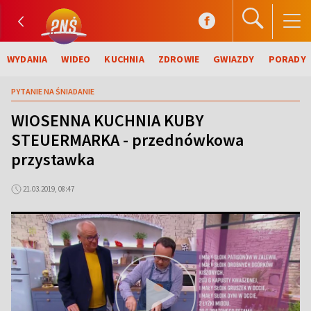
WYDANIA
WIDEO
KUCHNIA
ZDROWIE
GWIAZDY
PORADY
PYTANIE NA ŚNIADANIE
WIOSENNA KUCHNIA KUBY
STEUERMARKA - przednówkowa
przystawka
21.03.2019, 08:47