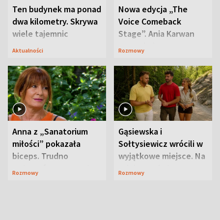
Ten budynek ma ponad
Nowa edycja „The
dwa kilometry. Skrywa
Voice Comeback
wiele tajemnic
Stage”. Ania Karwan
zapowiada
Aktualności
Rozmowy
niespodzianki
Anna z „Sanatorium
Gąsiewska i
miłości” pokazała
Sołtysiewicz wrócili w
biceps. Trudno
wyjątkowe miejsce. Na
uwierzyć, co przeszła
szlaku czekał
Rozmowy
Rozmowy
wcześniej
niedźwiedź