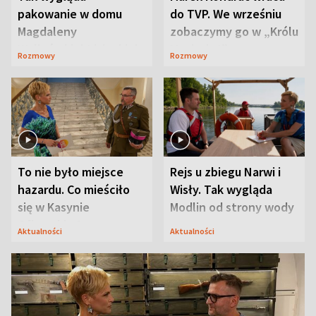
pakowanie w domu
do TVP. We wrześniu
Magdaleny
zobaczymy go w „Królu
Waligórskiej-Lisieckiej.
Maciusiu I”
Rozmowy
Rozmowy
Mąż nie odpuszcza
To nie było miejsce
Rejs u zbiegu Narwi i
hazardu. Co mieściło
Wisły. Tak wygląda
się w Kasynie
Modlin od strony wody
Oficerskim?
Aktualności
Aktualności