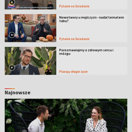
Pytanie na Śniadanie
Nowotwory u mężczyzn - nadal tematem
tabu?
Pytanie na Śniadanie
Porozmawiajmy o zdrowym sercu i
mózgu
Planuję długie życie
Najnowsze