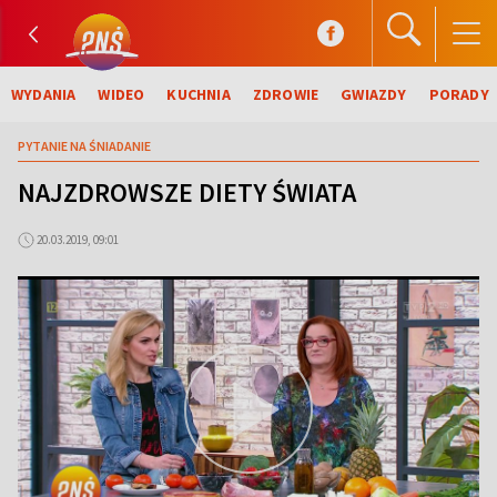
WYDANIA
WIDEO
KUCHNIA
ZDROWIE
GWIAZDY
PORADY
PYTANIE NA ŚNIADANIE
NAJZDROWSZE DIETY ŚWIATA
20.03.2019, 09:01