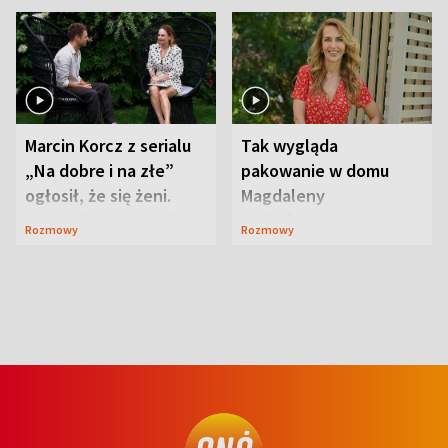
Marcin Korcz z serialu
Tak wygląda
„Na dobre i na złe”
pakowanie w domu
ogłosił, że się żeni.
Magdaleny
Zdradził, co zmienił
Waligórskiej-Lisieckiej.
Rozmowy
Rozmowy
syn
Mąż nie odpuszcza