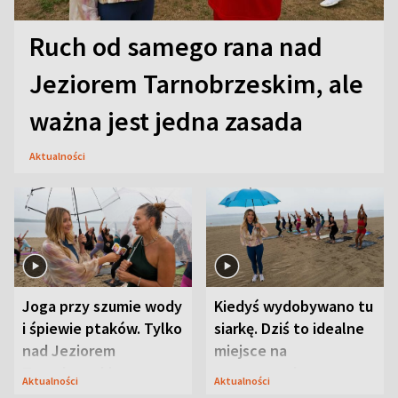
Ruch od samego rana nad
Jeziorem Tarnobrzeskim, ale
ważna jest jedna zasada
Aktualności
Joga przy szumie wody
Kiedyś wydobywano tu
i śpiewie ptaków. Tylko
siarkę. Dziś to idealne
nad Jeziorem
miejsce na
Tarnobrzeskim
wypoczynek
Aktualności
Aktualności