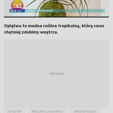
Oplątwa to modna roślina tropikalną, którą coraz
chętniej zdobimy wnętrza.
#OPLĄTWY
#ROŚLINY DLA LENIWYCH
#MODNE ROŚLINY