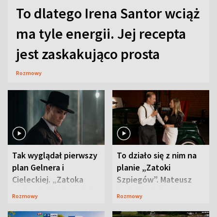
To dlatego Irena Santor wciąż
ma tyle energii. Jej recepta
jest zaskakująco prosta
Rozmowy
Tak wyglądał pierwszy
To działo się z nim na
plan Gelnera i
planie „Zatoki
Cieleckiej. „Zatoka
Szpiegów”. Mateusz
szpiegów” od razu ich
Janicki odsłonił
Rozmowy
Rozmowy
zaskoczyła
aktorski sekret