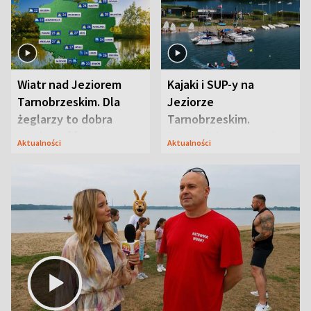
Wiatr nad Jeziorem
Kajaki i SUP-y na
Tarnobrzeskim. Dla
Jeziorze
żeglarzy to dobra
Tarnobrzeskim.
wiadomość
Przyrodnicy zwracają
Aktualności
Aktualności
uwagę na coś jeszcze