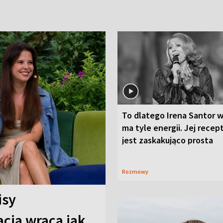
To dlatego Irena Santor w
ma tyle energii. Jej recep
jest zaskakująco prosta
Rozmowy
isy
cja wraca jak