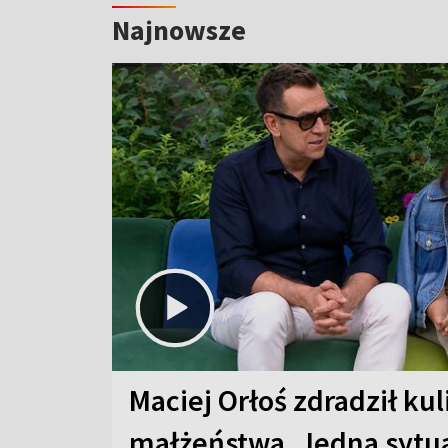
Najnowsze
Maciej Orłoś zdradził kul
małżeństwa. Jedna sytua