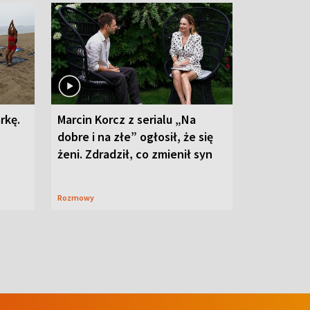
rkę.
Marcin Korcz z serialu „Na
dobre i na złe” ogłosił, że się
żeni. Zdradził, co zmienił syn
Rozmowy