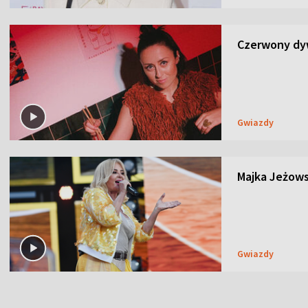
Czerwony dyw
Gwiazdy
Majka Jeżows
Gwiazdy