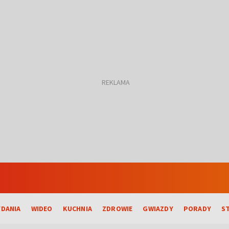
DANIA
WIDEO
KUCHNIA
ZDROWIE
GWIAZDY
PORADY
S