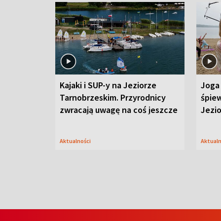
Kajaki i SUP-y na Jeziorze
Joga 
Tarnobrzeskim. Przyrodnicy
śpiew
zwracają uwagę na coś jeszcze
Jezi
Aktualności
Aktual