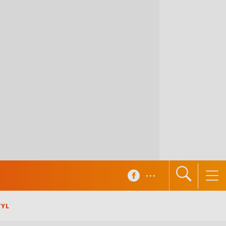
...
TYL