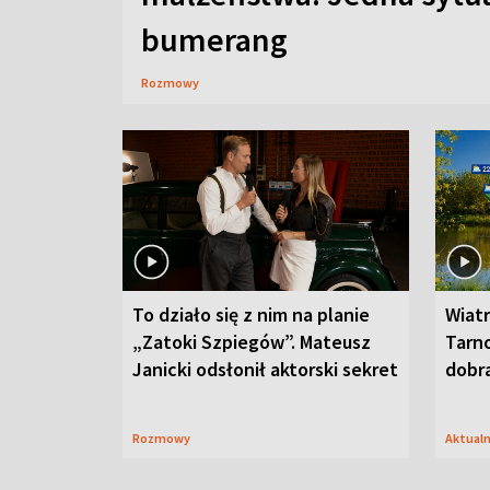
bumerang
Rozmowy
To działo się z nim na planie
Wiat
„Zatoki Szpiegów”. Mateusz
Tarno
Janicki odsłonił aktorski sekret
dobr
Rozmowy
Aktual