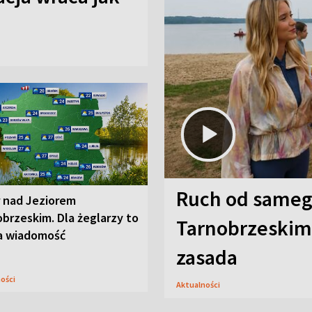
Ruch od sameg
r nad Jeziorem
brzeskim. Dla żeglarzy to
Tarnobrzeskim,
a wiadomość
zasada
ności
Aktualności