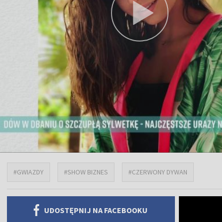
#GWIAZDY
#SHOW BIZNES
#CZERWONY DYWAN
UDOSTĘPNIJ NA FACEBOOKU