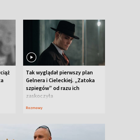
ciąż
Tak wyglądał pierwszy plan
ta
Gelnera i Cieleckiej. „Zatoka
szpiegów” od razu ich
zaskoczyła
Rozmowy