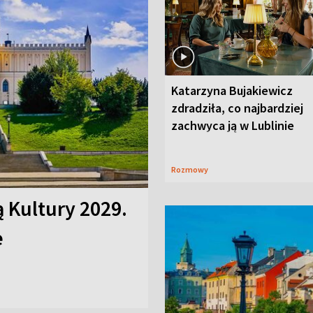
Katarzyna Bujakiewicz
zdradziła, co najbardziej
zachwyca ją w Lublinie
Rozmowy
ą Kultury 2029.
e