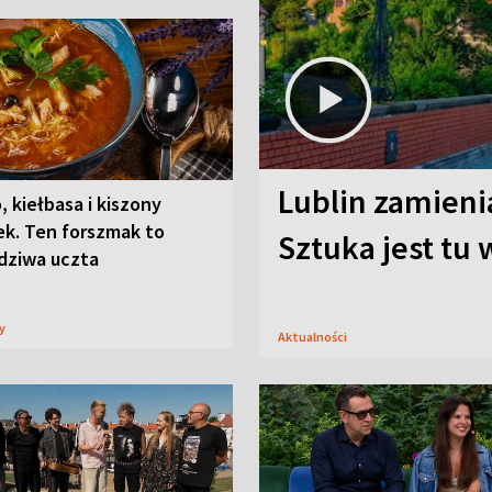
Lublin zamienia
, kiełbasa i kiszony
ek. Ten forszmak to
Sztuka jest tu
dziwa uczta
sy
Aktualności