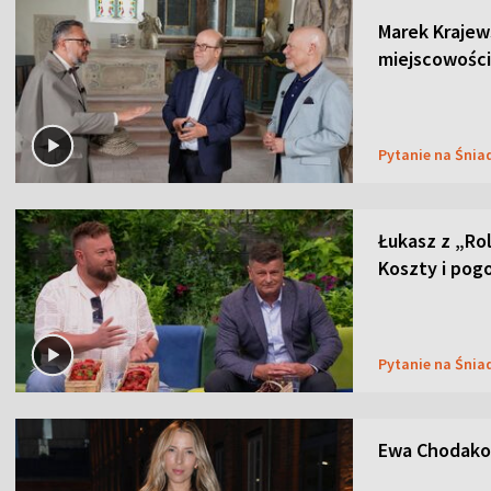
Marek Krajew
miejscowości
Pytanie na Śnia
Łukasz z „Ro
Koszty i pog
Pytanie na Śnia
Ewa Chodakow