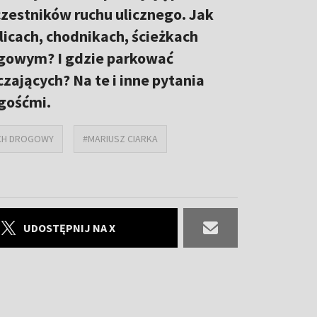
zestników ruchu ulicznego. Jak
licach, chodnikach, ścieżkach
rogowym? I gdzie parkować
ających? Na te i inne pytania
gośćmi.
CH DROGOWY
#MARIUSZ CIARKA
UDOSTĘPNIJ NA X