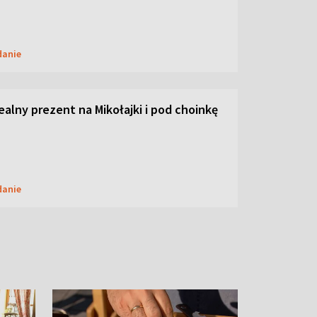
danie
dealny prezent na Mikołajki i pod choinkę
danie