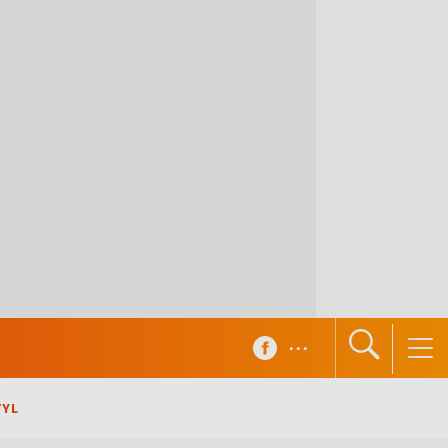
...
TYL