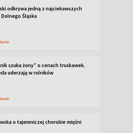
ski odkrywa jedną z najciekawszych
 Dolnego Śląska
danie
lnik szuka żony” o cenach truskawek.
oda uderzają w rolników
danie
ska o tajemniczej chorobie mięśni