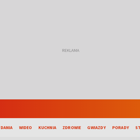
DANIA
WIDEO
KUCHNIA
ZDROWIE
GWIAZDY
PORADY
S