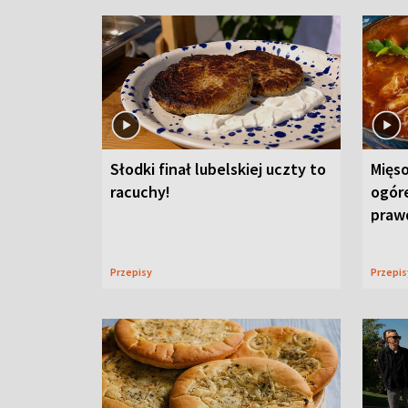
Słodki finał lubelskiej uczty to
Mięso
racuchy!
ogór
praw
Przepisy
Przepi