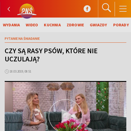
WYDANIA
WIDEO
KUCHNIA
ZDROWIE
GWIAZDY
PORADY
PYTANIE NA ŚNIADANIE
CZY SĄ RASY PSÓW, KTÓRE NIE
UCZULAJĄ?
18.03.2019, 08:51