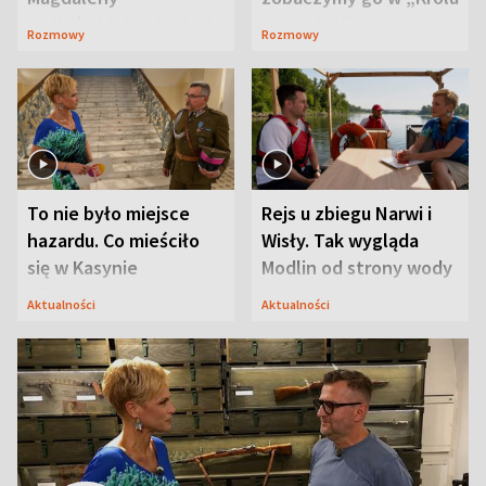
Waligórskiej-Lisieckiej.
Maciusiu I”
Rozmowy
Rozmowy
Mąż nie odpuszcza
To nie było miejsce
Rejs u zbiegu Narwi i
hazardu. Co mieściło
Wisły. Tak wygląda
się w Kasynie
Modlin od strony wody
Oficerskim?
Aktualności
Aktualności