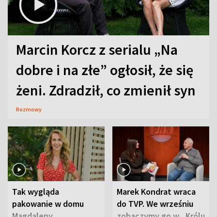
Marcin Korcz z serialu „Na
dobre i na złe” ogłosił, że się
żeni. Zdradził, co zmienił syn
Rozmowy
Tak wygląda
Marek Kondrat wraca
pakowanie w domu
do TVP. We wrześniu
Magdaleny
zobaczymy go w „Królu