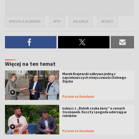
#PIES DLA ALERGIKA
#PSY
#ALERGIA
#DZIECI
Więcej na ten temat
Marek Krajewski odkrywa jedną z
najciekawszych miejscowości Dolnego
Śląska
Pytanie na Śniadanie
Łukasz z „Rolnik szuka żony” o cenach
truskawek. Koszty i pogoda uderzają w
rolników
Pytanie na Śniadanie