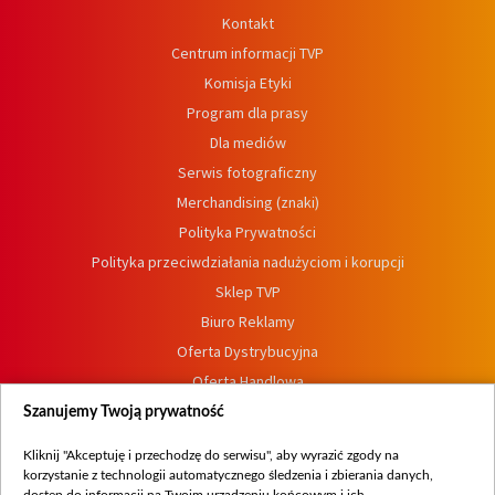
Kontakt
Centrum informacji TVP
Komisja Etyki
Program dla prasy
Dla mediów
Serwis fotograficzny
Merchandising (znaki)
Polityka Prywatności
Polityka przeciwdziałania nadużyciom i korupcji
Sklep TVP
Biuro Reklamy
Oferta Dystrybucyjna
Oferta Handlowa
Dostępność
Szanujemy Twoją prywatność
Moje zgody
Kliknij "Akceptuję i przechodzę do serwisu", aby wyrazić zgody na
Procedura zgłoszeń wewnętrznych
korzystanie z technologii automatycznego śledzenia i zbierania danych,