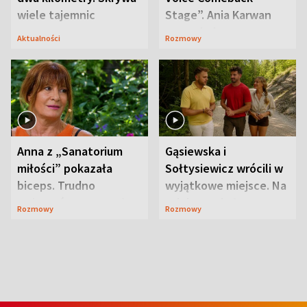
wiele tajemnic
Stage”. Ania Karwan
zapowiada
Aktualności
Rozmowy
niespodzianki
Anna z „Sanatorium
Gąsiewska i
miłości” pokazała
Sołtysiewicz wrócili w
biceps. Trudno
wyjątkowe miejsce. Na
uwierzyć, co przeszła
szlaku czekał
Rozmowy
Rozmowy
wcześniej
niedźwiedź