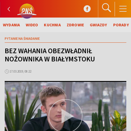
WYDANIA
WIDEO
KUCHNIA
ZDROWIE
GWIAZDY
PORADY
PYTANIE NA ŚNIADANIE
BEZ WAHANIA OBEZWŁADNIŁ
NOŻOWNIKA W BIAŁYMSTOKU
17.03.2019, 08:22