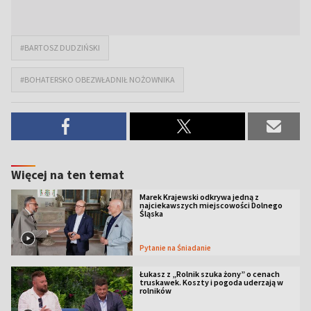
#BARTOSZ DUDZIŃSKI
#BOHATERSKO OBEZWŁADNIŁ NOŻOWNIKA
Więcej na ten temat
Marek Krajewski odkrywa jedną z
najciekawszych miejscowości Dolnego
Śląska
Pytanie na Śniadanie
Łukasz z „Rolnik szuka żony” o cenach
truskawek. Koszty i pogoda uderzają w
rolników