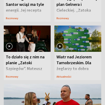
Santor wciąż ma tyle
plan Gelnera i
energii. Jej recepta
Cieleckiej. „Zatoka
jest zaskakująco
szpiegów” od razu ich
Rozmowy
Rozmowy
prosta
zaskoczyła
To działo się z nim na
Wiatr nad Jeziorem
planie „Zatoki
Tarnobrzeskim. Dla
Szpiegów”. Mateusz
żeglarzy to dobra
Janicki odsłonił
wiadomość
Rozmowy
Aktualności
aktorski sekret