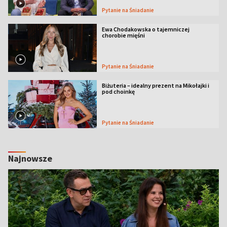
Pytanie na Śniadanie
Ewa Chodakowska o tajemniczej
chorobie mięśni
Pytanie na Śniadanie
Biżuteria – idealny prezent na Mikołajki i
pod choinkę
Pytanie na Śniadanie
Najnowsze