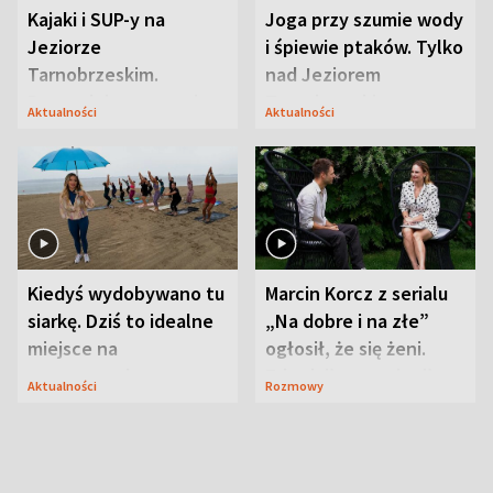
Kajaki i SUP-y na
Joga przy szumie wody
Jeziorze
i śpiewie ptaków. Tylko
Tarnobrzeskim.
nad Jeziorem
Przyrodnicy zwracają
Tarnobrzeskim
Aktualności
Aktualności
uwagę na coś jeszcze
Kiedyś wydobywano tu
Marcin Korcz z serialu
siarkę. Dziś to idealne
„Na dobre i na złe”
miejsce na
ogłosił, że się żeni.
wypoczynek
Zdradził, co zmienił
Aktualności
Rozmowy
syn