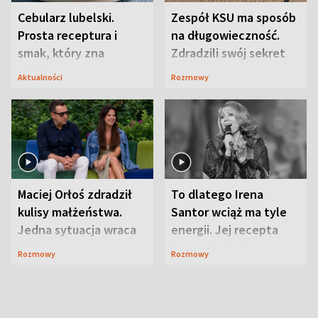
Cebularz lubelski.
Zespół KSU ma sposób
Prosta receptura i
na długowieczność.
smak, który zna
Zdradzili swój sekret
Lubelszczyzna
Aktualności
Rozmowy
Maciej Orłoś zdradził
To dlatego Irena
kulisy małżeństwa.
Santor wciąż ma tyle
Jedna sytuacja wraca
energii. Jej recepta
jak bumerang
jest zaskakująco
Rozmowy
Rozmowy
prosta