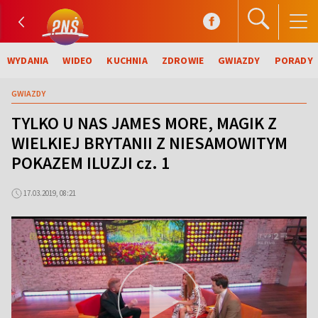
WYDANIA
WIDEO
KUCHNIA
ZDROWIE
GWIAZDY
PORADY
GWIAZDY
TYLKO U NAS JAMES MORE, MAGIK Z
WIELKIEJ BRYTANII Z NIESAMOWITYM
POKAZEM ILUZJI cz. 1
17.03.2019, 08:21