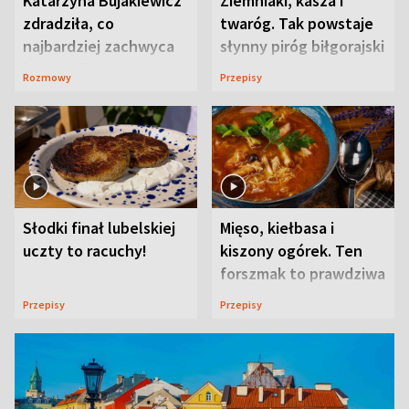
Katarzyna Bujakiewicz
Ziemniaki, kasza i
zdradziła, co
twaróg. Tak powstaje
najbardziej zachwyca
słynny piróg biłgorajski
ją w Lublinie
Rozmowy
Przepisy
Słodki finał lubelskiej
Mięso, kiełbasa i
uczty to racuchy!
kiszony ogórek. Ten
forszmak to prawdziwa
uczta
Przepisy
Przepisy