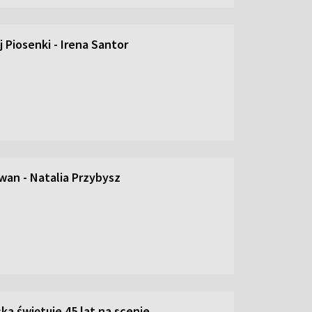
 Piosenki - Irena Santor
an - Natalia Przybysz
ka świętuje 45 lat na scenie