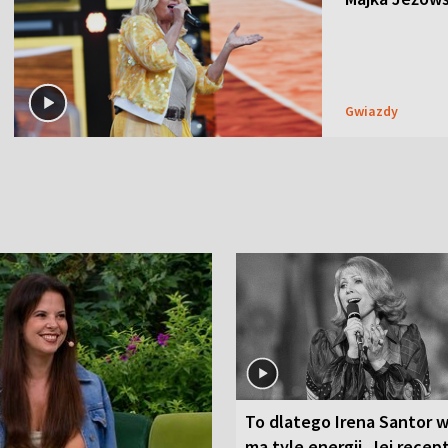
Gwiazdy
To dlatego Irena Santor w
ma tyle energii. Jej recep