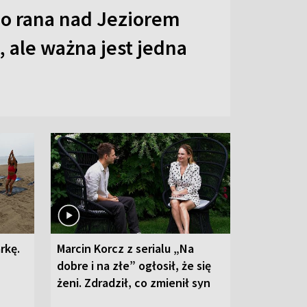
o rana nad Jeziorem
 ale ważna jest jedna
rkę.
Marcin Korcz z serialu „Na
dobre i na złe” ogłosił, że się
żeni. Zdradził, co zmienił syn