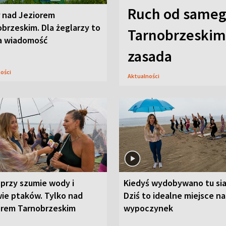
Ruch od sameg
r nad Jeziorem
brzeskim. Dla żeglarzy to
Tarnobrzeskim,
a wiadomość
zasada
ności
Aktualności
przy szumie wody i
Kiedyś wydobywano tu sia
ie ptaków. Tylko nad
Dziś to idealne miejsce na
orem Tarnobrzeskim
wypoczynek