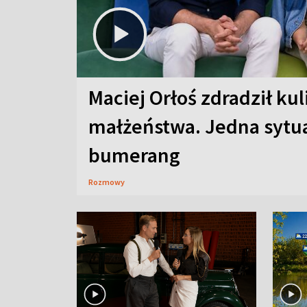
Maciej Orłoś zdradził kul
małżeństwa. Jedna sytua
bumerang
Rozmowy