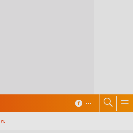
...
TYL