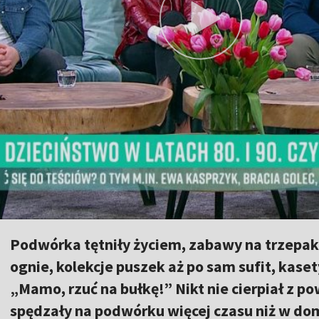
Podwórka tętniły życiem, zabawy na trzepak
ognie, kolekcje puszek aż po sam sufit, kaset
„Mamo, rzuć na bułkę!” Nikt nie cierpiał z p
spędzały na podwórku więcej czasu niż w dom