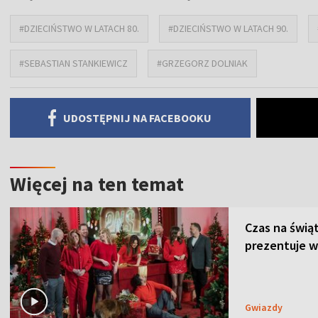
#DZIECIŃSTWO W LATACH 80.
#DZIECIŃSTWO W LATACH 90.
#SEBASTIAN STANKIEWICZ
#GRZEGORZ DOLNIAK
UDOSTĘPNIJ NA FACEBOOKU
Więcej na ten temat
Czas na świą
prezentuje w
Gwiazdy