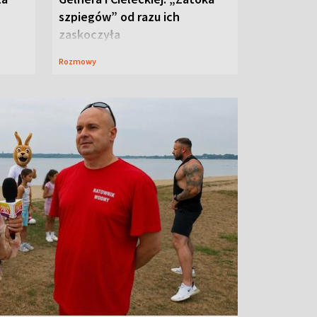
szpiegów” od razu ich
zaskoczyła
Rozmowy