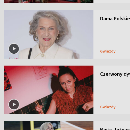
Dama Polskiej
Gwiazdy
Czerwony dyw
Gwiazdy
Majka Jeżows