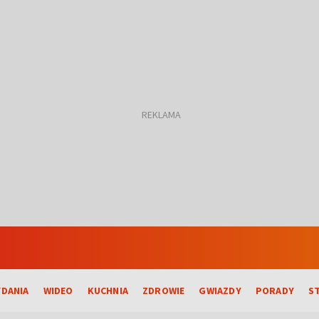
DANIA
WIDEO
KUCHNIA
ZDROWIE
GWIAZDY
PORADY
S