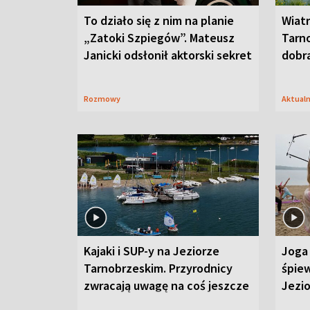
To działo się z nim na planie
Wiat
„Zatoki Szpiegów”. Mateusz
Tarno
Janicki odsłonił aktorski sekret
dobr
Rozmowy
Aktual
Kajaki i SUP-y na Jeziorze
Joga 
Tarnobrzeskim. Przyrodnicy
śpiew
zwracają uwagę na coś jeszcze
Jezi