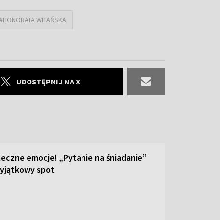
#HONORATA WITAŃSKA
UDOSTĘPNIJ NA X
teczne emocje! „Pytanie na śniadanie”
yjątkowy spot