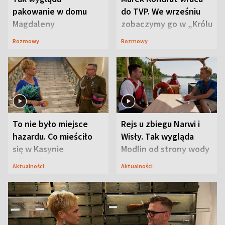
pakowanie w domu
do TVP. We wrześniu
Magdaleny
zobaczymy go w „Królu
Waligórskiej-Lisieckiej.
Maciusiu I”
Rozmowy
Rozmowy
Mąż nie odpuszcza
To nie było miejsce
Rejs u zbiegu Narwi i
hazardu. Co mieściło
Wisły. Tak wygląda
się w Kasynie
Modlin od strony wody
Oficerskim?
Aktualności
Aktualności