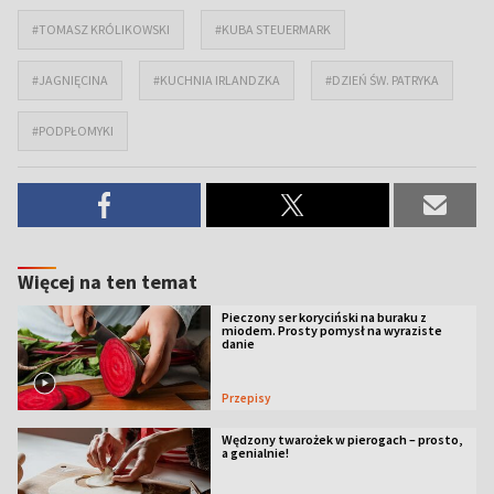
#TOMASZ KRÓLIKOWSKI
#KUBA STEUERMARK
#JAGNIĘCINA
#KUCHNIA IRLANDZKA
#DZIEŃ ŚW. PATRYKA
#PODPŁOMYKI
Więcej na ten temat
Pieczony ser koryciński na buraku z
miodem. Prosty pomysł na wyraziste
danie
Przepisy
Wędzony twarożek w pierogach – prosto,
a genialnie!