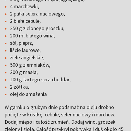
4 marchewki,
2 pałki selera naciowego,
2 białe cebule,
250 g zielonego groszku,
200 ml białego wina,
sól, pieprz,
liście laurowe,
ziele angielskie,
500 g ziemniaków,
200 g masła,
100 g tartego sera cheddar,
2 żółtka,
olej do smażenia
W garnku o grubym dnie podsmaż na oleju drobno
pocięte w kostkę: cebule, seler naciowy i marchew.
Dodaj mięso i całość zrumień. Dodaj wino, groszek
zielony i zioła. Całość przykryj pokrywką i duś około 45