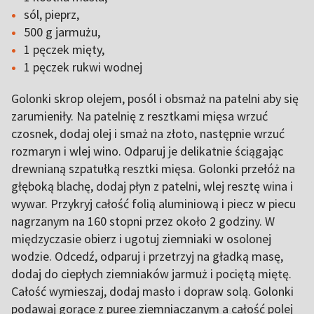
sól, pieprz,
500 g jarmużu,
1 pęczek mięty,
1 pęczek rukwi wodnej
Golonki skrop olejem, posól i obsmaż na patelni aby się
zarumieniły. Na patelnię z resztkami mięsa wrzuć
czosnek, dodaj olej i smaż na złoto, następnie wrzuć
rozmaryn i wlej wino. Odparuj je delikatnie ściągając
drewnianą szpatułką resztki mięsa. Golonki przełóż na
głęboką blachę, dodaj płyn z patelni, wlej resztę wina i
wywar. Przykryj całość folią aluminiową i piecz w piecu
nagrzanym na 160 stopni przez około 2 godziny. W
międzyczasie obierz i ugotuj ziemniaki w osolonej
wodzie. Odcedź, odparuj i przetrzyj na gładką masę,
dodaj do ciepłych ziemniaków jarmuż i pociętą miętę.
Całość wymieszaj, dodaj masło i dopraw solą. Golonki
podawaj gorące z puree ziemniaczanym a całość polej