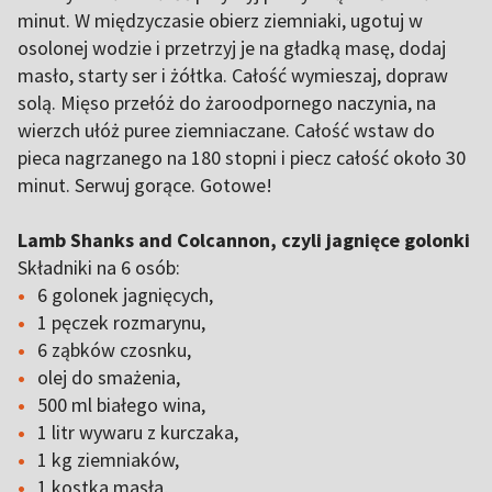
minut. W międzyczasie obierz ziemniaki, ugotuj w
osolonej wodzie i przetrzyj je na gładką masę, dodaj
masło, starty ser i żółtka. Całość wymieszaj, dopraw
solą. Mięso przełóż do żaroodpornego naczynia, na
wierzch ułóż puree ziemniaczane. Całość wstaw do
pieca nagrzanego na 180 stopni i piecz całość około 30
minut. Serwuj gorące. Gotowe!
Lamb Shanks and Colcannon, czyli jagnięce golonki
Składniki na 6 osób:
6 golonek jagnięcych,
1 pęczek rozmarynu,
6 ząbków czosnku,
olej do smażenia,
500 ml białego wina,
1 litr wywaru z kurczaka,
1 kg ziemniaków,
1 kostka masła,