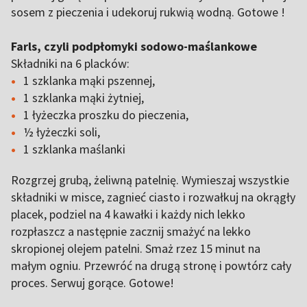
sosem z pieczenia i udekoruj rukwią wodną. Gotowe !
Farls, czyli podpłomyki sodowo-maślankowe
Składniki na 6 placków:
1 szklanka mąki pszennej,
1 szklanka mąki żytniej,
1 łyżeczka proszku do pieczenia,
½ łyżeczki soli,
1 szklanka maślanki
Rozgrzej grubą, żeliwną patelnię. Wymieszaj wszystkie
składniki w misce, zagnieć ciasto i rozwałkuj na okrągły
placek, podziel na 4 kawałki i każdy nich lekko
rozpłaszcz a następnie zacznij smażyć na lekko
skropionej olejem patelni. Smaż rzez 15 minut na
małym ogniu. Przewróć na drugą stronę i powtórz cały
proces. Serwuj gorące. Gotowe!