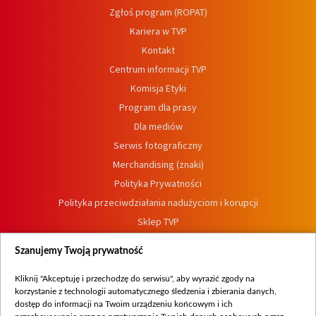
Zgłoś program (ROPAT)
Kariera w TVP
Kontakt
Centrum informacji TVP
Komisja Etyki
Program dla prasy
Dla mediów
Serwis fotograficzny
Merchandising (znaki)
Polityka Prywatności
Polityka przeciwdziałania nadużyciom i korupcji
Sklep TVP
Biuro Reklamy
Szanujemy Twoją prywatność
Oferta Dystrybucyjna
Oferta Handlowa
Kliknij "Akceptuję i przechodzę do serwisu", aby wyrazić zgody na
korzystanie z technologii automatycznego śledzenia i zbierania danych,
Dostępność
dostęp do informacji na Twoim urządzeniu końcowym i ich