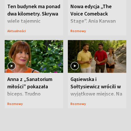
Ten budynek ma ponad
Nowa edycja „The
dwa kilometry. Skrywa
Voice Comeback
wiele tajemnic
Stage”. Ania Karwan
zapowiada
Aktualności
Rozmowy
niespodzianki
Anna z „Sanatorium
Gąsiewska i
miłości” pokazała
Sołtysiewicz wrócili w
biceps. Trudno
wyjątkowe miejsce. Na
uwierzyć, co przeszła
szlaku czekał
Rozmowy
Rozmowy
wcześniej
niedźwiedź