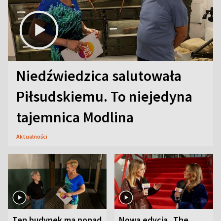
Niedźwiedzica salutowała
Piłsudskiemu. To niejedyna
tajemnica Modlina
Aktualności
Ten budynek ma ponad
Nowa edycja „The