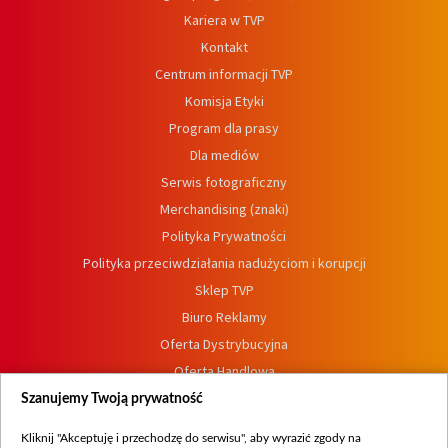
Kariera w TVP
Kontakt
Centrum informacji TVP
Komisja Etyki
Program dla prasy
Dla mediów
Serwis fotograficzny
Merchandising (znaki)
Polityka Prywatności
Polityka przeciwdziałania nadużyciom i korupcji
Sklep TVP
Biuro Reklamy
Oferta Dystrybucyjna
Oferta Handlowa
Dostępność
Szanujemy Twoją prywatność
Moje zgody
Kliknij "Akceptuję i przechodzę do serwisu", aby wyrazić zgody na