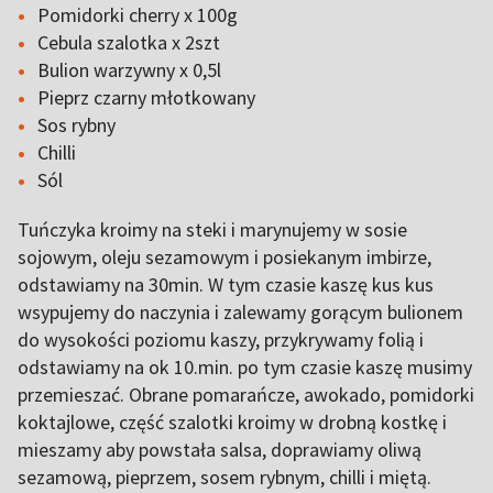
Pomidorki cherry x 100g
Cebula szalotka x 2szt
Bulion warzywny x 0,5l
Pieprz czarny młotkowany
Sos rybny
Chilli
Sól
Tuńczyka kroimy na steki i marynujemy w sosie
sojowym, oleju sezamowym i posiekanym imbirze,
odstawiamy na 30min. W tym czasie kaszę kus kus
wsypujemy do naczynia i zalewamy gorącym bulionem
do wysokości poziomu kaszy, przykrywamy folią i
odstawiamy na ok 10.min. po tym czasie kaszę musimy
przemieszać. Obrane pomarańcze, awokado, pomidorki
koktajlowe, część szalotki kroimy w drobną kostkę i
mieszamy aby powstała salsa, doprawiamy oliwą
sezamową, pieprzem, sosem rybnym, chilli i miętą.