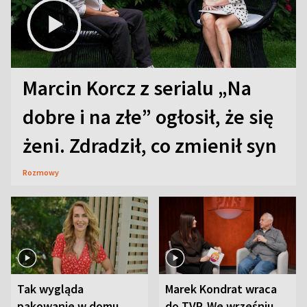
Marcin Korcz z serialu „Na
dobre i na złe” ogłosił, że się
żeni. Zdradził, co zmienił syn
Rozmowy
Tak wygląda
Marek Kondrat wraca
pakowanie w domu
do TVP. We wrześniu