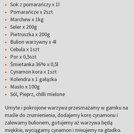
Sok z pomarańczy x 1l
Pomarańcze x 2szt
Marchew x 1kg
Seler x 200g
Pietruszka x 200g
Bulion warzywny x 4l
Cebula x 1szt
Por x 0,5szt
Śmietanka 36% x 0,5l
Cynamon kora x 1szt
Kolendra x 1 gałązka
Masło x 100g
Sól, Pieprz, chilli mielone
Umyte i pokrojone warzywa przesmażamy w garnku na
maśle do zrumienienia, dodajemy korę cynamonu i
zalewamy bulionem, gotujemy aż warzywa będą
miękkie, wyciągamy cynamon i mixujemy na gładko.