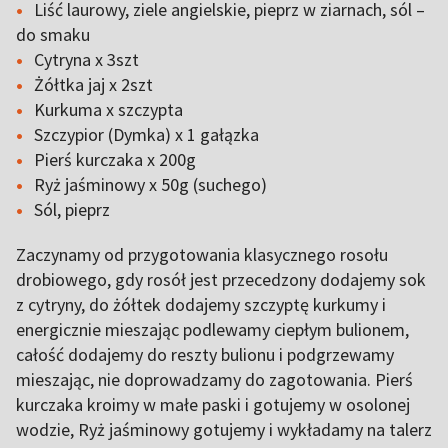
Liść laurowy, ziele angielskie, pieprz w ziarnach, sól –
do smaku
Cytryna x 3szt
Żółtka jaj x 2szt
Kurkuma x szczypta
Szczypior (Dymka) x 1 gałązka
Pierś kurczaka x 200g
Ryż jaśminowy x 50g (suchego)
Sól, pieprz
Zaczynamy od przygotowania klasycznego rosołu
drobiowego, gdy rosół jest przecedzony dodajemy sok
z cytryny, do żółtek dodajemy szczyptę kurkumy i
energicznie mieszając podlewamy ciepłym bulionem,
całość dodajemy do reszty bulionu i podgrzewamy
mieszając, nie doprowadzamy do zagotowania. Pierś
kurczaka kroimy w małe paski i gotujemy w osolonej
wodzie, Ryż jaśminowy gotujemy i wykładamy na talerz