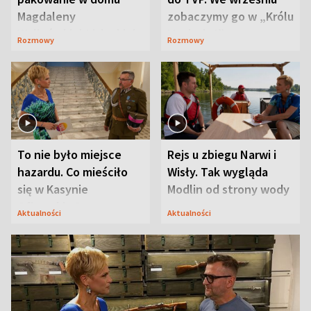
Magdaleny
zobaczymy go w „Królu
Waligórskiej-Lisieckiej.
Maciusiu I”
Rozmowy
Rozmowy
Mąż nie odpuszcza
To nie było miejsce
Rejs u zbiegu Narwi i
hazardu. Co mieściło
Wisły. Tak wygląda
się w Kasynie
Modlin od strony wody
Oficerskim?
Aktualności
Aktualności