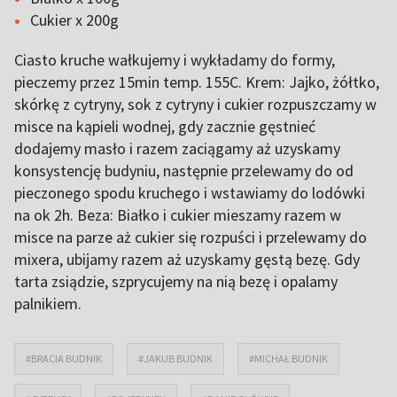
Cukier x 200g
Ciasto kruche wałkujemy i wykładamy do formy,
pieczemy przez 15min temp. 155C. Krem: Jajko, żółtko,
skórkę z cytryny, sok z cytryny i cukier rozpuszczamy w
misce na kąpieli wodnej, gdy zacznie gęstnieć
dodajemy masło i razem zaciągamy aż uzyskamy
konsystencję budyniu, następnie przelewamy do od
pieczonego spodu kruchego i wstawiamy do lodówki
na ok 2h. Beza: Białko i cukier mieszamy razem w
misce na parze aż cukier się rozpuści i przelewamy do
mixera, ubijamy razem aż uzyskamy gęstą bezę. Gdy
tarta zsiądzie, szprycujemy na nią bezę i opalamy
palnikiem.
#BRACIA BUDNIK
#JAKUB BUDNIK
#MICHAŁ BUDNIK