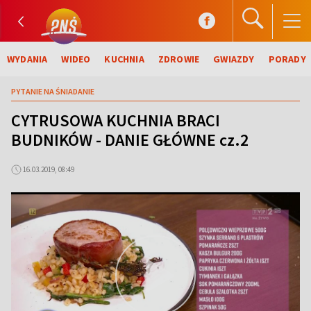
WYDANIA
WIDEO
KUCHNIA
ZDROWIE
GWIAZDY
PORADY
PYTANIE NA ŚNIADANIE
CYTRUSOWA KUCHNIA BRACI
BUDNIKÓW - DANIE GŁÓWNE cz.2
16.03.2019, 08:49