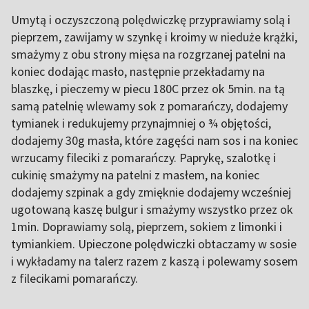
Umytą i oczyszczoną polędwiczkę przyprawiamy solą i
pieprzem, zawijamy w szynkę i kroimy w nieduże krążki,
smażymy z obu strony mięsa na rozgrzanej patelni na
koniec dodając masło, następnie przekładamy na
blaszkę, i pieczemy w piecu 180C przez ok 5min. na tą
samą patelnię wlewamy sok z pomarańczy, dodajemy
tymianek i redukujemy przynajmniej o ¾ objętości,
dodajemy 30g masła, które zagęści nam sos i na koniec
wrzucamy fileciki z pomarańczy. Paprykę, szalotkę i
cukinię smażymy na patelni z masłem, na koniec
dodajemy szpinak a gdy zmięknie dodajemy wcześniej
ugotowaną kaszę bulgur i smażymy wszystko przez ok
1min. Doprawiamy solą, pieprzem, sokiem z limonki i
tymiankiem. Upieczone polędwiczki obtaczamy w sosie
i wykładamy na talerz razem z kaszą i polewamy sosem
z filecikami pomarańczy.