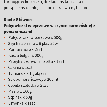
formując w kubeczku, dokładamy kurczaka i
posypujemy dumką, na koniec wlewamy bulion.
Danie Główne:
Polędwiczki wieprzowe w szynce parmeńskiej z
pomarańczami
Polędwiczki wieprzowe x 500g
Szynka serrano x 6 plastrów
Pomarańcze x 2szt
Kasza bulgur x 200g
Papryka czerwona i żółta x 1szt
Cukinia x 1szt
Tymianek x 1 gałązka
Sok pomarańczowy x 200ml
Cebula szalotka x 2szt
Masło x 100g
Szpinak x 50g
Limonka x 1szt