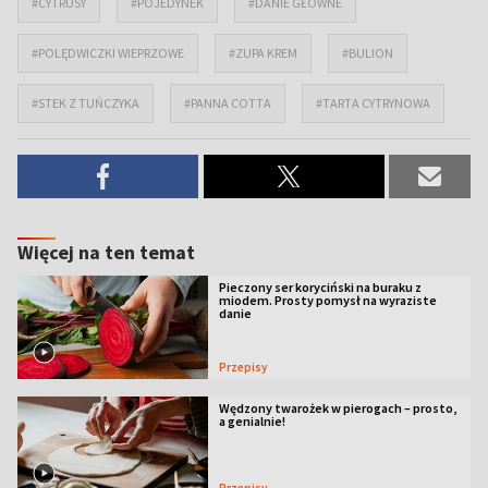
#CYTRUSY
#POJEDYNEK
#DANIE GŁÓWNE
#POLĘDWICZKI WIEPRZOWE
#ZUPA KREM
#BULION
#STEK Z TUŃCZYKA
#PANNA COTTA
#TARTA CYTRYNOWA
Więcej na ten temat
Pieczony ser koryciński na buraku z
miodem. Prosty pomysł na wyraziste
danie
Przepisy
Wędzony twarożek w pierogach – prosto,
a genialnie!
Przepisy