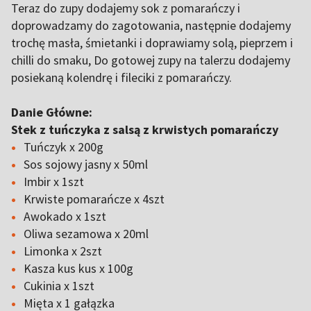
Teraz do zupy dodajemy sok z pomarańczy i
doprowadzamy do zagotowania, następnie dodajemy
trochę masła, śmietanki i doprawiamy solą, pieprzem i
chilli do smaku, Do gotowej zupy na talerzu dodajemy
posiekaną kolendrę i fileciki z pomarańczy.
Danie Główne:
Stek z tuńczyka z salsą z krwistych pomarańczy
Tuńczyk x 200g
Sos sojowy jasny x 50ml
Imbir x 1szt
Krwiste pomarańcze x 4szt
Awokado x 1szt
Oliwa sezamowa x 20ml
Limonka x 2szt
Kasza kus kus x 100g
Cukinia x 1szt
Mięta x 1 gałązka