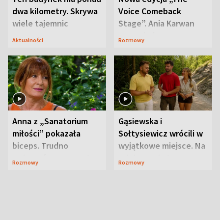
dwa kilometry. Skrywa
Voice Comeback
wiele tajemnic
Stage”. Ania Karwan
zapowiada
Aktualności
Rozmowy
niespodzianki
Anna z „Sanatorium
Gąsiewska i
miłości” pokazała
Sołtysiewicz wrócili w
biceps. Trudno
wyjątkowe miejsce. Na
uwierzyć, co przeszła
szlaku czekał
Rozmowy
Rozmowy
wcześniej
niedźwiedź