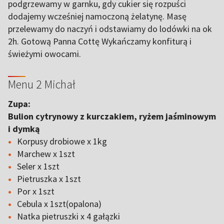
podgrzewamy w garnku, gdy cukier się rozpuści
dodajemy wcześniej namoczoną żelatynę. Masę
przelewamy do naczyń i odstawiamy do lodówki na ok
2h. Gotową Panna Cottę Wykańczamy konfiturą i
świeżymi owocami.
Menu 2 Michał
Zupa:
Bulion cytrynowy z kurczakiem, ryżem jaśminowym
i dymką
Korpusy drobiowe x 1kg
Marchew x 1szt
Seler x 1szt
Pietruszka x 1szt
Por x 1szt
Cebula x 1szt(opalona)
Natka pietruszki x 4 gałązki