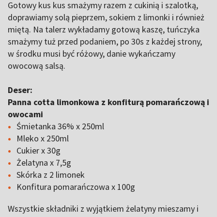
Gotowy kus kus smażymy razem z cukinią i szalotką,
doprawiamy solą pieprzem, sokiem z limonki i również
miętą. Na talerz wykładamy gotową kaszę, tuńczyka
smażymy tuż przed podaniem, po 30s z każdej strony,
w środku musi być różowy, danie wykańczamy
owocową salsą.
Deser:
Panna cotta limonkowa z konfiturą pomarańczową i
owocami
Śmietanka 36% x 250ml
Mleko x 250ml
Cukier x 30g
Żelatyna x 7,5g
Skórka z 2 limonek
Konfitura pomarańczowa x 100g
Wszystkie składniki z wyjątkiem żelatyny mieszamy i