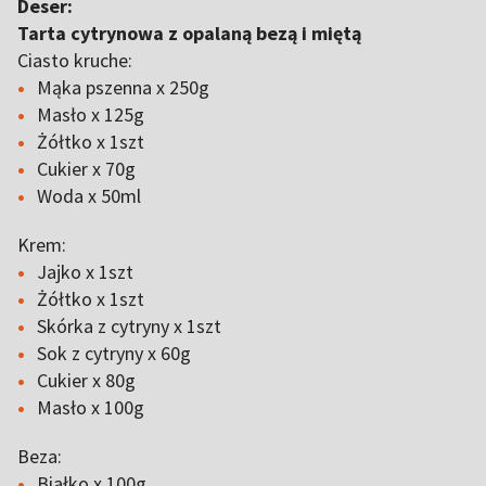
Deser:
Tarta cytrynowa z opalaną bezą i miętą
Ciasto kruche:
Mąka pszenna x 250g
Masło x 125g
Żółtko x 1szt
Cukier x 70g
Woda x 50ml
Krem:
Jajko x 1szt
Żółtko x 1szt
Skórka z cytryny x 1szt
Sok z cytryny x 60g
Cukier x 80g
Masło x 100g
Beza:
Białko x 100g