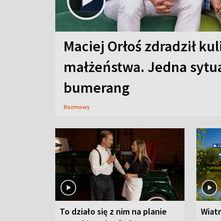
Maciej Orłoś zdradził kul
małżeństwa. Jedna sytua
bumerang
Rozmowy
To działo się z nim na planie
Wiat