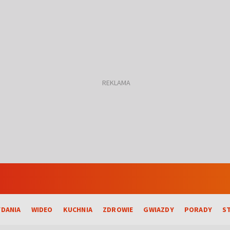
DANIA
WIDEO
KUCHNIA
ZDROWIE
GWIAZDY
PORADY
S