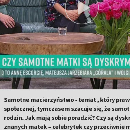
Samotne macierzyństwo - temat , który prawi
społecznej, tymczasem szacuje się, że samo
rodzin. Jak mają sobie poradzić? Czy są dys
znanych matek – celebrytek czy przeciwnie 