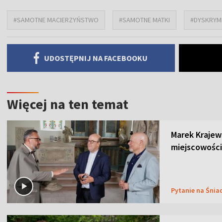
#SAMOTNE MACIERZYŃSTWO
#SAMOTNE MATKI
#DYSKRYM
UDOSTĘPNIJ NA FACEBOOKU
Więcej na ten temat
Marek Krajew
miejscowości
Pytanie na Śnia