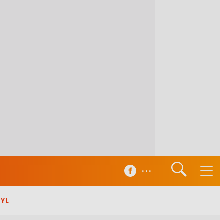
...
TYL