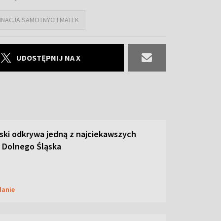
INACJA SAMOTNYCH MATEK
UDOSTĘPNIJ NA X
ski odkrywa jedną z najciekawszych
 Dolnego Śląska
danie