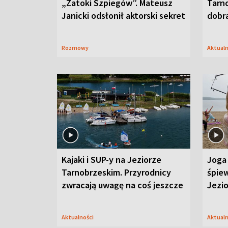
„Zatoki Szpiegów”. Mateusz
Tarno
Janicki odsłonił aktorski sekret
dobr
Rozmowy
Aktual
Kajaki i SUP-y na Jeziorze
Joga 
Tarnobrzeskim. Przyrodnicy
śpiew
zwracają uwagę na coś jeszcze
Jezi
Aktualności
Aktual