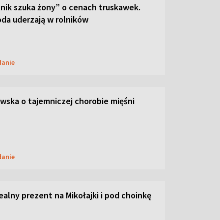
lnik szuka żony” o cenach truskawek.
oda uderzają w rolników
danie
ska o tajemniczej chorobie mięśni
danie
dealny prezent na Mikołajki i pod choinkę