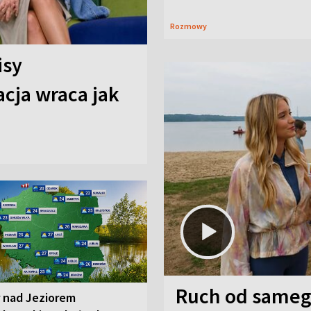
Rozmowy
isy
cja wraca jak
Ruch od sameg
r nad Jeziorem