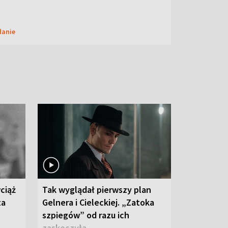
danie
ciąż
Tak wyglądał pierwszy plan
ta
Gelnera i Cieleckiej. „Zatoka
szpiegów” od razu ich
zaskoczyła