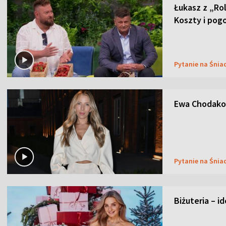
Łukasz z „Ro
Koszty i pog
Pytanie na Śnia
Ewa Chodakow
Pytanie na Śnia
Biżuteria – i