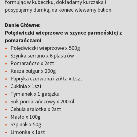
formując w kubeczku, dokładamy kurczaka i
posypujemy dumką, na koniec wlewamy bulion.
Danie Główne:
Polędwiczki wieprzowe w szynce parmeńskiej z
pomarańczami
Polędwiczki wieprzowe x 500g
Szynka serrano x 6 plastrów
Pomarańcze x 2szt
Kasza bulgur x 200g
Papryka czerwona i żółta x 1szt
Cukinia x 1szt
Tymianek x 1 gałązka
Sok pomarańczowy x 200ml
Cebula szalotka x 2szt
Masło x 100g
Szpinak x 50g
Limonka x 1szt