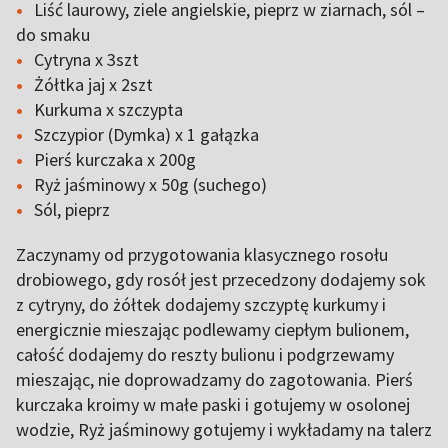
Liść laurowy, ziele angielskie, pieprz w ziarnach, sól –
do smaku
Cytryna x 3szt
Żółtka jaj x 2szt
Kurkuma x szczypta
Szczypior (Dymka) x 1 gałązka
Pierś kurczaka x 200g
Ryż jaśminowy x 50g (suchego)
Sól, pieprz
Zaczynamy od przygotowania klasycznego rosołu
drobiowego, gdy rosół jest przecedzony dodajemy sok
z cytryny, do żółtek dodajemy szczyptę kurkumy i
energicznie mieszając podlewamy ciepłym bulionem,
całość dodajemy do reszty bulionu i podgrzewamy
mieszając, nie doprowadzamy do zagotowania. Pierś
kurczaka kroimy w małe paski i gotujemy w osolonej
wodzie, Ryż jaśminowy gotujemy i wykładamy na talerz