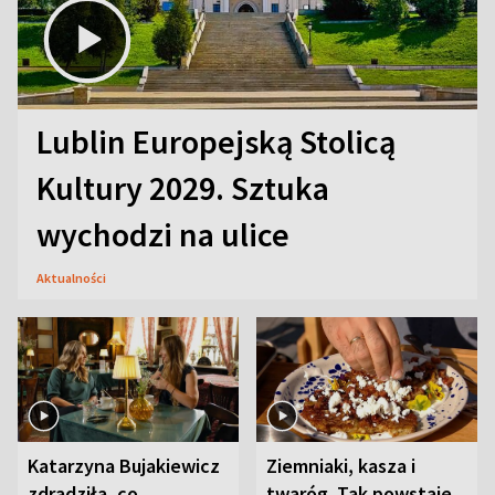
Lublin Europejską Stolicą
Kultury 2029. Sztuka
wychodzi na ulice
Aktualności
Katarzyna Bujakiewicz
Ziemniaki, kasza i
zdradziła, co
twaróg. Tak powstaje