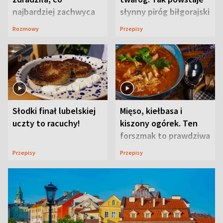
najbardziej zachwyca
słynny piróg biłgorajski
ją w Lublinie
Rozmowy
Przepisy
Słodki finał lubelskiej
Mięso, kiełbasa i
uczty to racuchy!
kiszony ogórek. Ten
forszmak to prawdziwa
uczta
Przepisy
Przepisy