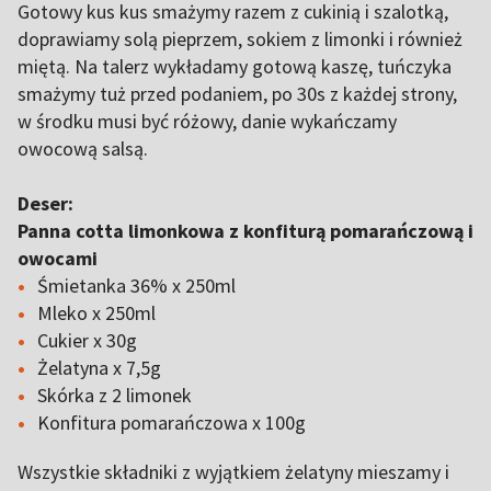
Gotowy kus kus smażymy razem z cukinią i szalotką,
doprawiamy solą pieprzem, sokiem z limonki i również
miętą. Na talerz wykładamy gotową kaszę, tuńczyka
smażymy tuż przed podaniem, po 30s z każdej strony,
w środku musi być różowy, danie wykańczamy
owocową salsą.
Deser:
Panna cotta limonkowa z konfiturą pomarańczową i
owocami
Śmietanka 36% x 250ml
Mleko x 250ml
Cukier x 30g
Żelatyna x 7,5g
Skórka z 2 limonek
Konfitura pomarańczowa x 100g
Wszystkie składniki z wyjątkiem żelatyny mieszamy i