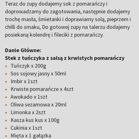
Teraz do zupy dodajemy sok z pomarańczy i
doprowadzamy do zagotowania, następnie dodajemy
trochę masła, śmietanki i doprawiamy solą, pieprzem i
chilli do smaku, Do gotowej zupy na talerzu dodajemy
posiekaną kolendrę i fileciki z pomarańczy.
Danie Główne:
Stek z tuńczyka z salsą z krwistych pomarańczy
Tuńczyk x 200g
Sos sojowy jasny x 50ml
Imbir x 1szt
Krwiste pomarańcze x 4szt
Awokado x 1szt
Oliwa sezamowa x 20ml
Limonka x 2szt
Kasza kus kus x 100g
Cukinia x 1szt
Mięta x 1 gałązka