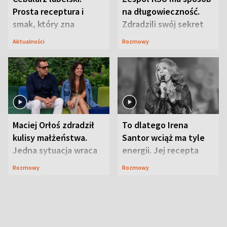
Prosta receptura i
na długowieczność.
smak, który zna
Zdradzili swój sekret
Lubelszczyzna
Aktualności
Rozmowy
Maciej Orłoś zdradził
To dlatego Irena
kulisy małżeństwa.
Santor wciąż ma tyle
Jedna sytuacja wraca
energii. Jej recepta
jak bumerang
jest zaskakująco
Rozmowy
Rozmowy
prosta