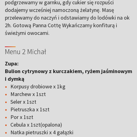
podgrzewamy w garnku, gdy cukier się rozpuści
dodajemy wcześniej namoczoną żelatynę. Masę
przelewamy do naczyń i odstawiamy do lodówki na ok
2h. Gotową Panna Cottę Wykańczamy konfiturą i
świeżymi owocami.
Menu 2 Michał
Zupa:
Bulion cytrynowy z kurczakiem, ryżem jaśminowym
i dymką
Korpusy drobiowe x 1kg
Marchew x 1szt
Seler x 1szt
Pietruszka x 1szt
Por x 1szt
Cebula x 1szt(opalona)
Natka pietruszki x 4 gałązki