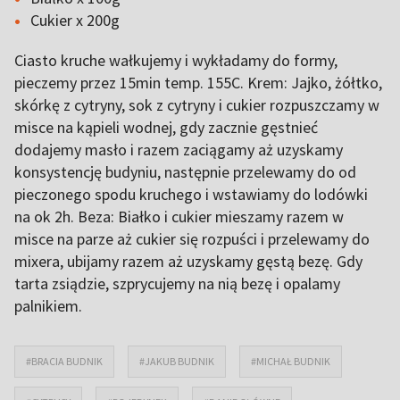
Cukier x 200g
Ciasto kruche wałkujemy i wykładamy do formy,
pieczemy przez 15min temp. 155C. Krem: Jajko, żółtko,
skórkę z cytryny, sok z cytryny i cukier rozpuszczamy w
misce na kąpieli wodnej, gdy zacznie gęstnieć
dodajemy masło i razem zaciągamy aż uzyskamy
konsystencję budyniu, następnie przelewamy do od
pieczonego spodu kruchego i wstawiamy do lodówki
na ok 2h. Beza: Białko i cukier mieszamy razem w
misce na parze aż cukier się rozpuści i przelewamy do
mixera, ubijamy razem aż uzyskamy gęstą bezę. Gdy
tarta zsiądzie, szprycujemy na nią bezę i opalamy
palnikiem.
#BRACIA BUDNIK
#JAKUB BUDNIK
#MICHAŁ BUDNIK