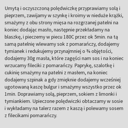
Umytą i oczyszczoną polędwiczkę przyprawiamy solą i
pieprzem, zawijamy w szynkę i kroimy w nieduże krążki,
smażymy z obu strony mięsa na rozgrzanej patelni na
koniec dodając masło, następnie przekładamy na
blaszkę, i pieczemy w piecu 180C przez ok 5min. na tą
samą patelnię wlewamy sok z pomarańczy, dodajemy
tymianek i redukujemy przynajmniej o ¾ objętości,
dodajemy 30g masła, które zagęści nam sos i na koniec
wrzucamy fileciki z pomarańczy. Paprykę, szalotkę i
cukinię smażymy na patelni z masłem, na koniec
dodajemy szpinak a gdy zmięknie dodajemy wcześniej
ugotowaną kaszę bulgur i smażymy wszystko przez ok
1min. Doprawiamy solą, pieprzem, sokiem z limonki i
tymiankiem. Upieczone polędwiczki obtaczamy w sosie
i wykładamy na talerz razem z kaszą i polewamy sosem
z filecikami pomarańczy.