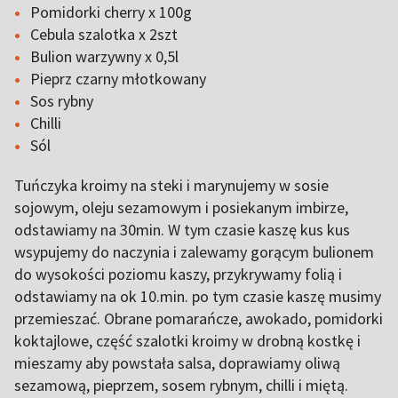
Pomidorki cherry x 100g
Cebula szalotka x 2szt
Bulion warzywny x 0,5l
Pieprz czarny młotkowany
Sos rybny
Chilli
Sól
Tuńczyka kroimy na steki i marynujemy w sosie
sojowym, oleju sezamowym i posiekanym imbirze,
odstawiamy na 30min. W tym czasie kaszę kus kus
wsypujemy do naczynia i zalewamy gorącym bulionem
do wysokości poziomu kaszy, przykrywamy folią i
odstawiamy na ok 10.min. po tym czasie kaszę musimy
przemieszać. Obrane pomarańcze, awokado, pomidorki
koktajlowe, część szalotki kroimy w drobną kostkę i
mieszamy aby powstała salsa, doprawiamy oliwą
sezamową, pieprzem, sosem rybnym, chilli i miętą.