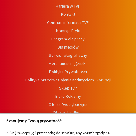
Kariera w TVP
Kontakt
Centrum informacji TVP
Komisja Etyki
Program dla prasy
Dla mediów
Serwis fotograficzny
Merchandising (znaki)
Polityka Prywatności
Polityka przeciwdziałania nadużyciom i korupcji
Sklep TVP
Biuro Reklamy
Oferta Dystrybucyjna
Oferta Handlowa
Dostępność
Szanujemy Twoją prywatność
Moje zgody
Kliknij "Akceptuję i przechodzę do serwisu", aby wyrazić zgody na