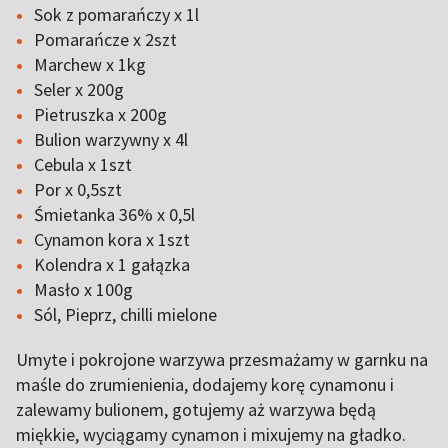
Sok z pomarańczy x 1l
Pomarańcze x 2szt
Marchew x 1kg
Seler x 200g
Pietruszka x 200g
Bulion warzywny x 4l
Cebula x 1szt
Por x 0,5szt
Śmietanka 36% x 0,5l
Cynamon kora x 1szt
Kolendra x 1 gałązka
Masło x 100g
Sól, Pieprz, chilli mielone
Umyte i pokrojone warzywa przesmażamy w garnku na
maśle do zrumienienia, dodajemy korę cynamonu i
zalewamy bulionem, gotujemy aż warzywa będą
miękkie, wyciągamy cynamon i mixujemy na gładko.