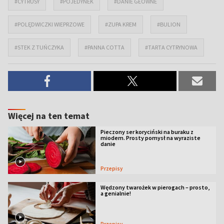
#CYTRUSY
#POJEDYNEK
#DANIE GŁÓWNE
#POLĘDWICZKI WIEPRZOWE
#ZUPA KREM
#BULION
#STEK Z TUŃCZYKA
#PANNA COTTA
#TARTA CYTRYNOWA
Więcej na ten temat
Pieczony ser koryciński na buraku z
miodem. Prosty pomysł na wyraziste
danie
Przepisy
Wędzony twarożek w pierogach – prosto,
a genialnie!
Przepisy