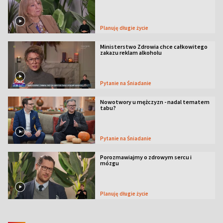
Planuję długie życie
Ministerstwo Zdrowia chce całkowitego
zakazu reklam alkoholu
Pytanie na Śniadanie
Nowotwory u mężczyzn - nadal tematem
tabu?
Pytanie na Śniadanie
Porozmawiajmy o zdrowym sercu i
mózgu
Planuję długie życie