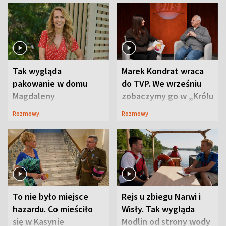
Tak wygląda
Marek Kondrat wraca
pakowanie w domu
do TVP. We wrześniu
Magdaleny
zobaczymy go w „Królu
Waligórskiej-Lisieckiej.
Maciusiu I”
Rozmowy
Rozmowy
Mąż nie odpuszcza
To nie było miejsce
Rejs u zbiegu Narwi i
hazardu. Co mieściło
Wisły. Tak wygląda
się w Kasynie
Modlin od strony wody