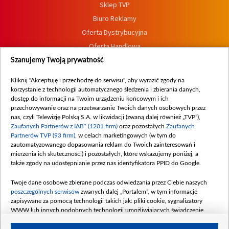
Sklep TVP
Biuro Reklamy
Oferta Dystrybucyjna
Oferta Handlowa
Dostępność
Szanujemy Twoją prywatność
Moje zgody
Kliknij "Akceptuję i przechodzę do serwisu", aby wyrazić zgody na
Procedura zgłoszeń wewnętrznych
korzystanie z technologii automatycznego śledzenia i zbierania danych,
dostęp do informacji na Twoim urządzeniu końcowym i ich
przechowywanie oraz na przetwarzanie Twoich danych osobowych przez
nas, czyli Telewizję Polską S.A. w likwidacji (zwaną dalej również „TVP”),
Zaufanych Partnerów z IAB* (1201 firm)
oraz pozostałych
Zaufanych
Partnerów TVP (93 firm)
, w celach marketingowych (w tym do
zautomatyzowanego dopasowania reklam do Twoich zainteresowań i
mierzenia ich skuteczności) i pozostałych, które wskazujemy poniżej, a
także zgody na udostępnianie przez nas identyfikatora PPID do Google.
Twoje dane osobowe zbierane podczas odwiedzania przez Ciebie naszych
poszczególnych serwisów
zwanych dalej „Portalem”, w tym informacje
zapisywane za pomocą technologii takich jak: pliki cookie, sygnalizatory
WWW lub innych podobnych technologii umożliwiających świadczenie
dopasowanych i bezpiecznych usług, personalizację treści oraz reklam,
udostępnianie funkcji mediów społecznościowych oraz analizowanie ruchu