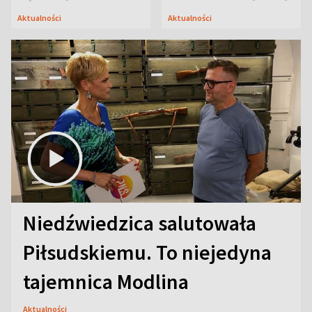
Oficerskim?
Aktualności
Aktualności
Niedźwiedzica salutowała
Piłsudskiemu. To niejedyna
tajemnica Modlina
Aktualności