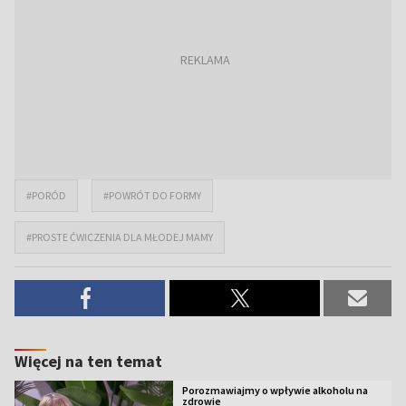
#PORÓD
#POWRÓT DO FORMY
#PROSTE ĆWICZENIA DLA MŁODEJ MAMY
Więcej na ten temat
Porozmawiajmy o wpływie alkoholu na
zdrowie