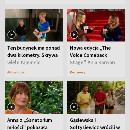
Ten budynek ma ponad
Nowa edycja „The
dwa kilometry. Skrywa
Voice Comeback
wiele tajemnic
Stage”. Ania Karwan
zapowiada
Aktualności
Rozmowy
niespodzianki
Anna z „Sanatorium
Gąsiewska i
miłości” pokazała
Sołtysiewicz wrócili w