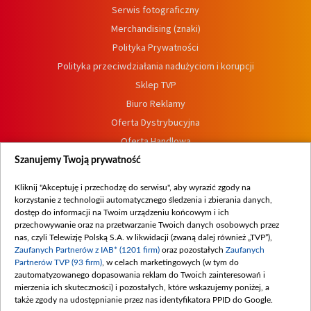
Serwis fotograficzny
Merchandising (znaki)
Polityka Prywatności
Polityka przeciwdziałania nadużyciom i korupcji
Sklep TVP
Biuro Reklamy
Oferta Dystrybucyjna
Oferta Handlowa
Dostępność
Szanujemy Twoją prywatność
Moje zgody
Kliknij "Akceptuję i przechodzę do serwisu", aby wyrazić zgody na
Procedura zgłoszeń wewnętrznych
korzystanie z technologii automatycznego śledzenia i zbierania danych,
dostęp do informacji na Twoim urządzeniu końcowym i ich
przechowywanie oraz na przetwarzanie Twoich danych osobowych przez
nas, czyli Telewizję Polską S.A. w likwidacji (zwaną dalej również „TVP”),
Zaufanych Partnerów z IAB* (1201 firm)
oraz pozostałych
Zaufanych
Partnerów TVP (93 firm)
, w celach marketingowych (w tym do
zautomatyzowanego dopasowania reklam do Twoich zainteresowań i
mierzenia ich skuteczności) i pozostałych, które wskazujemy poniżej, a
także zgody na udostępnianie przez nas identyfikatora PPID do Google.