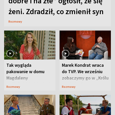
dobre i na złe” ogłosił, że się
żeni. Zdradził, co zmienił syn
Rozmowy
Tak wygląda
Marek Kondrat wraca
pakowanie w domu
do TVP. We wrześniu
Magdaleny
zobaczymy go w „Królu
Waligórskiej-Lisieckiej.
Maciusiu I”
Rozmowy
Rozmowy
Mąż nie odpuszcza