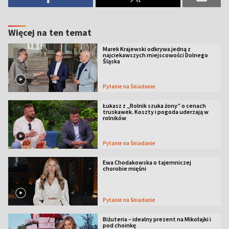
Więcej na ten temat
Marek Krajewski odkrywa jedną z
najciekawszych miejscowości Dolnego
Śląska
Pytanie na Śniadanie
Łukasz z „Rolnik szuka żony” o cenach
truskawek. Koszty i pogoda uderzają w
rolników
Pytanie na Śniadanie
Ewa Chodakowska o tajemniczej
chorobie mięśni
Pytanie na Śniadanie
Biżuteria – idealny prezent na Mikołajki i
pod choinkę