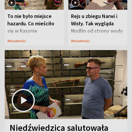
To nie było miejsce
Rejs u zbiegu Narwi i
hazardu. Co mieściło
Wisły. Tak wygląda
się w Kasynie
Modlin od strony wody
Oficerskim?
Aktualności
Aktualności
Niedźwiedzica salutowała