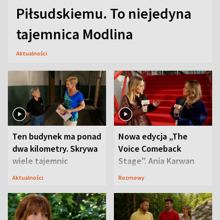
Piłsudskiemu. To niejedyna
tajemnica Modlina
Aktualności
Ten budynek ma ponad
Nowa edycja „The
dwa kilometry. Skrywa
Voice Comeback
wiele tajemnic
Stage”. Ania Karwan
zapowiada
Aktualności
Rozmowy
niespodzianki