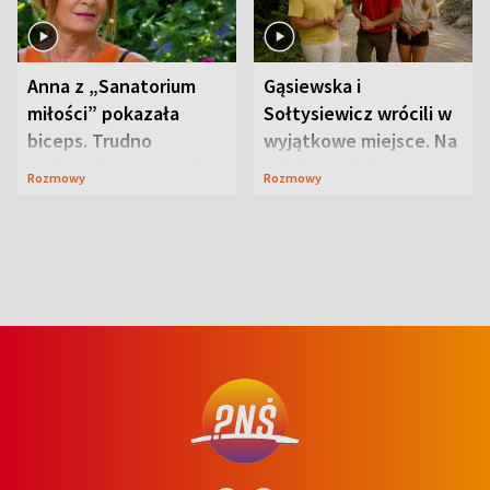
Anna z „Sanatorium
Gąsiewska i
miłości” pokazała
Sołtysiewicz wrócili w
biceps. Trudno
wyjątkowe miejsce. Na
uwierzyć, co przeszła
szlaku czekał
Rozmowy
Rozmowy
wcześniej
niedźwiedź