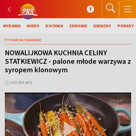
WYDANIA
WIDEO
KUCHNIA
ZDROWIE
GWIAZDY
PORADY
PYTANIE NA ŚNIADANIE
NOWALIJKOWA KUCHNIA CELINY
STATKIEWICZ - palone młode warzywa z
syropem klonowym
14.03.2019, 08:51