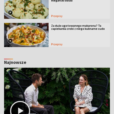
elegancki obiad
Przepisy
Za dużo ugotowanego makaronu? Ta
zapiekanka zrobi z niego kulinarne cudo
Przepisy
Najnowsze