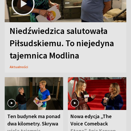
Niedźwiedzica salutowała
Piłsudskiemu. To niejedyna
tajemnica Modlina
Aktualności
Ten budynek ma ponad
Nowa edycja „The
dwa kilometry. Skrywa
Voice Comeback
wiele tajemnic
Stage”. Ania Karwan