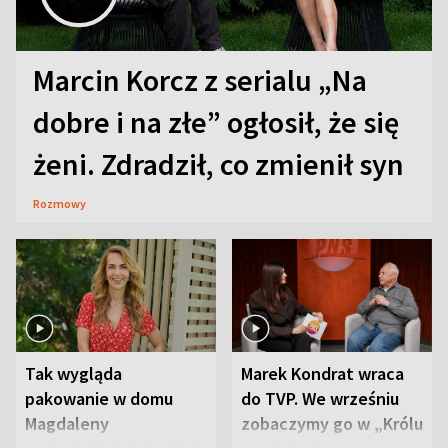
Marcin Korcz z serialu „Na
dobre i na złe” ogłosił, że się
żeni. Zdradził, co zmienił syn
Rozmowy
Tak wygląda
Marek Kondrat wraca
pakowanie w domu
do TVP. We wrześniu
Magdaleny
zobaczymy go w „Królu