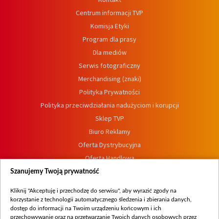
Centrum informacji TVP
Komisja Etyki
Program dla prasy
Dla mediów
Serwis fotograficzny
Merchandising (znaki)
Polityka Prywatności
Polityka przeciwdziałania nadużyciom i korupcji
Sklep TVP
Biuro Reklamy
Oferta Dystrybucyjna
Oferta Handlowa
Dostępność
Szanujemy Twoją prywatność
Moje zgody
Kliknij "Akceptuję i przechodzę do serwisu", aby wyrazić zgody na
Procedura zgłoszeń wewnętrznych
korzystanie z technologii automatycznego śledzenia i zbierania danych,
dostęp do informacji na Twoim urządzeniu końcowym i ich
przechowywanie oraz na przetwarzanie Twoich danych osobowych przez