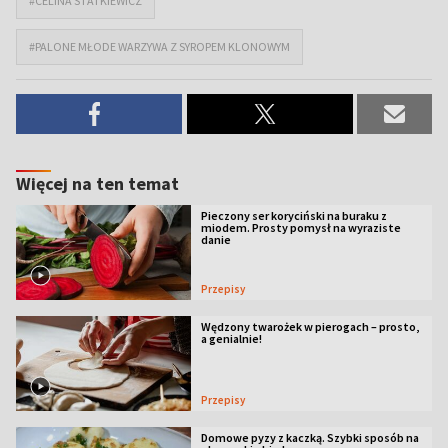
#CELINA STATKIEWICZ
#PALONE MŁODE WARZYWA Z SYROPEM KLONOWYM
Więcej na ten temat
Pieczony ser koryciński na buraku z
miodem. Prosty pomysł na wyraziste
danie
Przepisy
Wędzony twarożek w pierogach – prosto,
a genialnie!
Przepisy
Domowe pyzy z kaczką. Szybki sposób na