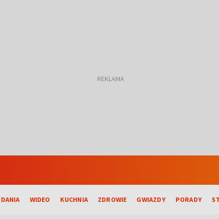
DANIA
WIDEO
KUCHNIA
ZDROWIE
GWIAZDY
PORADY
S