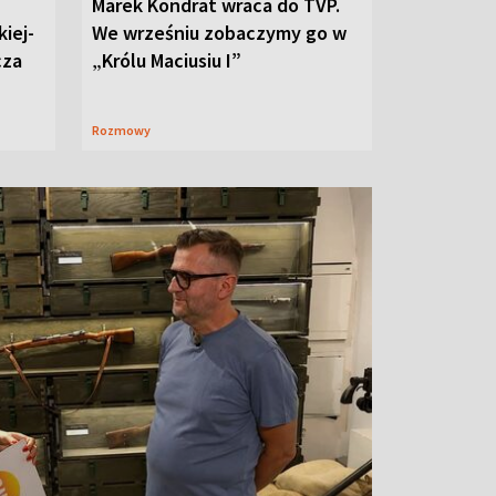
Marek Kondrat wraca do TVP.
iej-
We wrześniu zobaczymy go w
cza
„Królu Maciusiu I”
Rozmowy