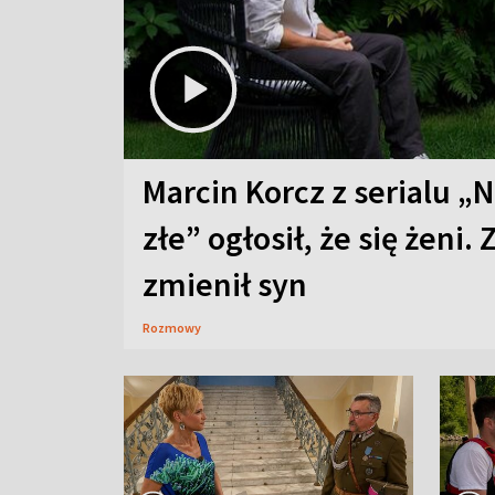
Marcin Korcz z serialu „N
złe” ogłosił, że się żeni. 
zmienił syn
Rozmowy