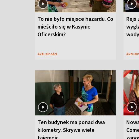
To nie było miejsce hazardu. Co
Rejs 
mieściło się w Kasynie
wygl
Oficerskim?
wod
Aktualności
Aktual
Ten budynek ma ponad dwa
Nowa
kilometry. Skrywa wiele
Come
tajemnic
zapo