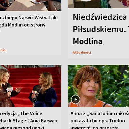
Niedźwiedzica
u zbiegu Narwi i Wisły. Tak
ąda Modlin od strony
Piłsudskiemu. 
y
Modlina
ności
Aktualności
 edycja „The Voice
Anna z „Sanatorium miłoś
back Stage”. Ania Karwan
pokazała biceps. Trudno
wiada niespodzianki
uwierzyć, co przeszła