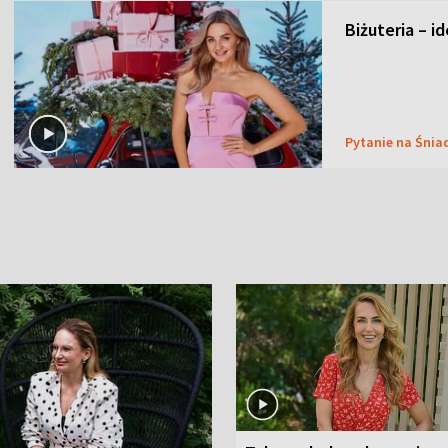
Biżuteria – i
Pytanie na Śnia