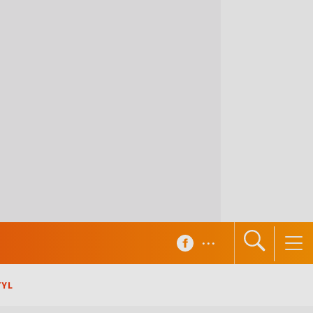
...
TYL