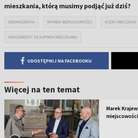
mieszkania, którą musimy podjąć już dziś?
#DEMOGRAFIA
#RYNEK NIERUCHOMOŚCI
#CENY MIESZKAŃ
#ARGUMENTY ZA KUPNEM MIESZKANIA
UDOSTĘPNIJ NA FACEBOOKU
Więcej na ten temat
Marek Krajew
miejscowości