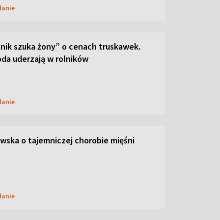
danie
lnik szuka żony” o cenach truskawek.
oda uderzają w rolników
danie
ska o tajemniczej chorobie mięśni
danie