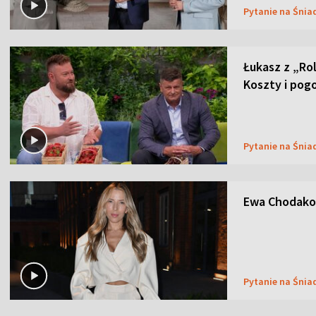
Pytanie na Śnia
Łukasz z „Ro
Koszty i pog
Pytanie na Śnia
Ewa Chodakow
Pytanie na Śnia