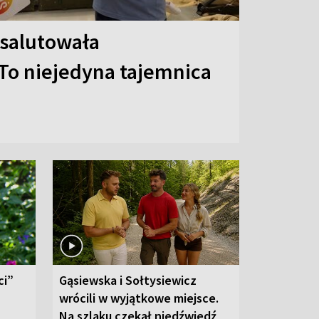
 salutowała
To niejedyna tajemnica
ci”
Gąsiewska i Sołtysiewicz
wrócili w wyjątkowe miejsce.
Na szlaku czekał niedźwiedź