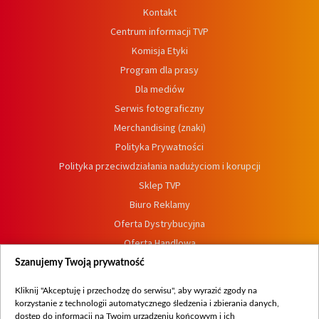
Kontakt
Centrum informacji TVP
Komisja Etyki
Program dla prasy
Dla mediów
Serwis fotograficzny
Merchandising (znaki)
Polityka Prywatności
Polityka przeciwdziałania nadużyciom i korupcji
Sklep TVP
Biuro Reklamy
Oferta Dystrybucyjna
Oferta Handlowa
Dostępność
Szanujemy Twoją prywatność
Moje zgody
Kliknij "Akceptuję i przechodzę do serwisu", aby wyrazić zgody na
Procedura zgłoszeń wewnętrznych
korzystanie z technologii automatycznego śledzenia i zbierania danych,
dostęp do informacji na Twoim urządzeniu końcowym i ich