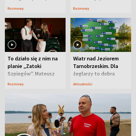
jest zaskakująco
szpiegów” od razu ich
Rozmowy
Rozmowy
prosta
zaskoczyła
To działo się z nim na
Wiatr nad Jeziorem
planie „Zatoki
Tarnobrzeskim. Dla
Szpiegów”. Mateusz
żeglarzy to dobra
Janicki odsłonił
wiadomość
Rozmowy
Aktualności
aktorski sekret