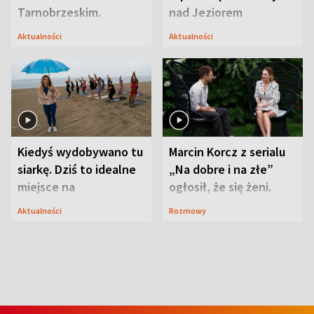
Tarnobrzeskim.
nad Jeziorem
Przyrodnicy zwracają
Tarnobrzeskim
Aktualności
Aktualności
uwagę na coś jeszcze
Kiedyś wydobywano tu
Marcin Korcz z serialu
siarkę. Dziś to idealne
„Na dobre i na złe”
miejsce na
ogłosił, że się żeni.
wypoczynek
Zdradził, co zmienił
Aktualności
Rozmowy
syn