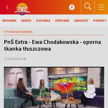
WYDANIA
WIDEO
KUCHNIA
ZDROWIE
GWIAZDY
PORADY
PYTANIE NA ŚNIADANIE
PnŚ Extra - Ewa Chodakowska - oporna
tkanka tłuszczowa
12.03.2019, 10:38