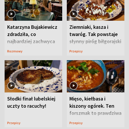
Katarzyna Bujakiewicz
Ziemniaki, kasza i
zdradziła, co
twaróg. Tak powstaje
najbardziej zachwyca
słynny piróg biłgorajski
ją w Lublinie
Rozmowy
Przepisy
Słodki finał lubelskiej
Mięso, kiełbasa i
uczty to racuchy!
kiszony ogórek. Ten
forszmak to prawdziwa
uczta
Przepisy
Przepisy