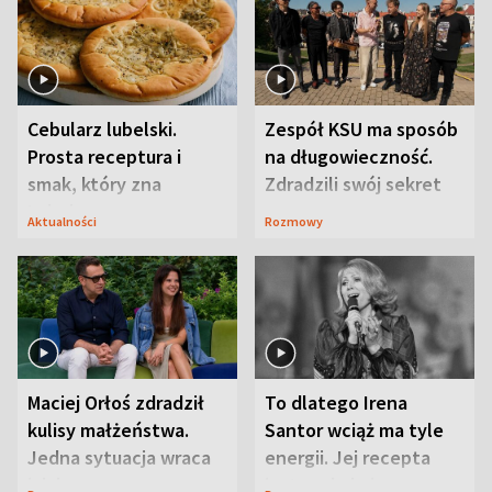
Cebularz lubelski.
Zespół KSU ma sposób
Prosta receptura i
na długowieczność.
smak, który zna
Zdradzili swój sekret
Lubelszczyzna
Aktualności
Rozmowy
Maciej Orłoś zdradził
To dlatego Irena
kulisy małżeństwa.
Santor wciąż ma tyle
Jedna sytuacja wraca
energii. Jej recepta
jak bumerang
jest zaskakująco