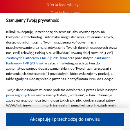
Oferta Dystrybucyjna
Oferta Handlowa
Dostępność
Szanujemy Twoją prywatność
Moje zgody
Kliknij "Akceptuję i przechodzę do serwisu", aby wyrazić zgody na
Procedura zgłoszeń wewnętrznych
korzystanie z technologii automatycznego śledzenia i zbierania danych,
dostęp do informacji na Twoim urządzeniu końcowym i ich
przechowywanie oraz na przetwarzanie Twoich danych osobowych przez
nas, czyli Telewizję Polską S.A. w likwidacji (zwaną dalej również „TVP”),
Zaufanych Partnerów z IAB* (1201 firm)
oraz pozostałych
Zaufanych
Partnerów TVP (93 firm)
, w celach marketingowych (w tym do
zautomatyzowanego dopasowania reklam do Twoich zainteresowań i
mierzenia ich skuteczności) i pozostałych, które wskazujemy poniżej, a
także zgody na udostępnianie przez nas identyfikatora PPID do Google.
Twoje dane osobowe zbierane podczas odwiedzania przez Ciebie naszych
poszczególnych serwisów
zwanych dalej „Portalem”, w tym informacje
zapisywane za pomocą technologii takich jak: pliki cookie, sygnalizatory
WWW lub innych podobnych technologii umożliwiających świadczenie
dopasowanych i bezpiecznych usług, personalizację treści oraz reklam,
udostępnianie funkcji mediów społecznościowych oraz analizowanie ruchu
Akceptuję i przechodzę do serwisu
w Internecie.