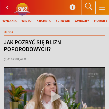
WYDANIA
WIDEO
KUCHNIA
ZDROWIE
GWIAZDY
PORADY
URODA
JAK POZBYĆ SIĘ BLIZN
POPORODOWYCH?
11.03.2019, 08:37