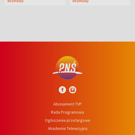
Rozmowy
Rozmowy
prosta
Abonament TVP
Rada Programowa
Ogłoszenia przetargowe
Akademia Telewizyjna