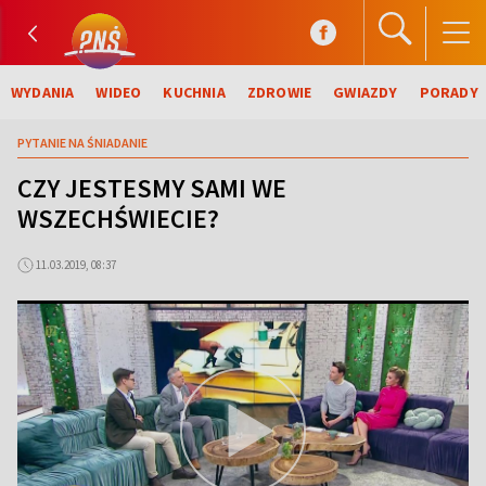
WYDANIA
WIDEO
KUCHNIA
ZDROWIE
GWIAZDY
PORADY
PYTANIE NA ŚNIADANIE
CZY JESTESMY SAMI WE
WSZECHŚWIECIE?
11.03.2019, 08:37