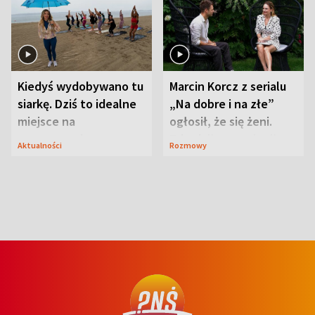
Kiedyś wydobywano tu
Marcin Korcz z serialu
siarkę. Dziś to idealne
„Na dobre i na złe”
miejsce na
ogłosił, że się żeni.
wypoczynek
Zdradził, co zmienił
Aktualności
Rozmowy
syn