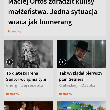
Maciej Orłoś zdradził kulisy
małżeństwa. Jedna sytuacja
wraca jak bumerang
Rozmowy
To dlatego Irena
Tak wyglądał pierwszy
Santor wciąż ma tyle
plan Gelnera i
energii. Jej recepta
Cieleckiej. „Zatoka
jest zaskakująco
szpiegów” od razu ich
Rozmowy
Rozmowy
prosta
zaskoczyła