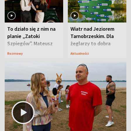
To działo się z nim na
Wiatr nad Jeziorem
planie „Zatoki
Tarnobrzeskim. Dla
Szpiegów”. Mateusz
żeglarzy to dobra
Janicki odsłonił
wiadomość
Rozmowy
Aktualności
aktorski sekret