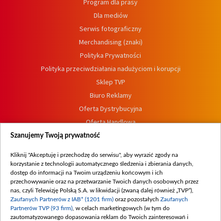
Program dla prasy
Dla mediów
Serwis fotograficzny
Merchandising (znaki)
Polityka Prywatności
Polityka przeciwdziałania nadużyciom i korupcji
Sklep TVP
Biuro Reklamy
Oferta Dystrybucyjna
Oferta Handlowa
Dostępność
Szanujemy Twoją prywatność
Moje zgody
Kliknij "Akceptuję i przechodzę do serwisu", aby wyrazić zgody na
Procedura zgłoszeń wewnętrznych
korzystanie z technologii automatycznego śledzenia i zbierania danych,
dostęp do informacji na Twoim urządzeniu końcowym i ich
przechowywanie oraz na przetwarzanie Twoich danych osobowych przez
nas, czyli Telewizję Polską S.A. w likwidacji (zwaną dalej również „TVP”),
Zaufanych Partnerów z IAB* (1201 firm)
oraz pozostałych
Zaufanych
Partnerów TVP (93 firm)
, w celach marketingowych (w tym do
zautomatyzowanego dopasowania reklam do Twoich zainteresowań i