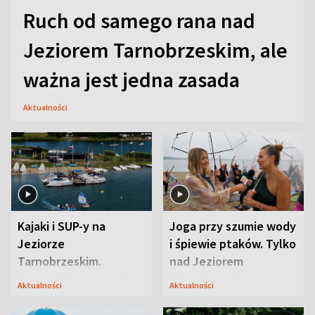
Ruch od samego rana nad
Jeziorem Tarnobrzeskim, ale
ważna jest jedna zasada
Aktualności
Kajaki i SUP-y na
Joga przy szumie wody
Jeziorze
i śpiewie ptaków. Tylko
Tarnobrzeskim.
nad Jeziorem
Przyrodnicy zwracają
Tarnobrzeskim
Aktualności
Aktualności
uwagę na coś jeszcze