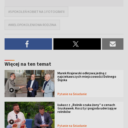
#5 POKOLEŃ KOBIET NA 1 FOTOGRAFII
#WIELOPOKOLENIOWA RODZINA
Więcej na ten temat
Marek Krajewski odkrywa jedną z
najciekawszych miejscowości Dolnego
Śląska
Pytanie na Śniadanie
Łukasz z „Rolnik szuka żony” o cenach
truskawek. Koszty i pogoda uderzają w
rolników
Pytanie na Śniadanie