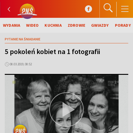
WYDANIA
WIDEO
KUCHNIA
ZDROWIE
GWIAZDY
PORADY
PYTANIE NA ŚNIADANIE
5 pokoleń kobiet na 1 fotografii
08.03.2019, 08:52