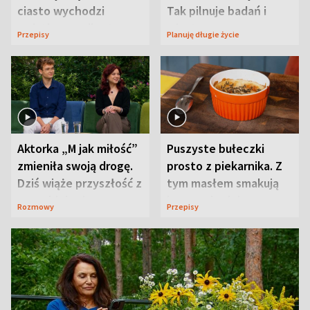
ciasto wychodzi
Tak pilnuje badań i
wyjątkowo wilgotne
wizyt
Przepisy
Planuję długie życie
Aktorka „M jak miłość”
Puszyste bułeczki
zmieniła swoją drogę.
prosto z piekarnika. Z
Dziś wiąże przyszłość z
tym masłem smakują
neurobiologią
jeszcze lepiej
Rozmowy
Przepisy