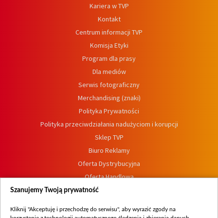
Kariera w TVP
Kontakt
Centrum informacji TVP
Komisja Etyki
Program dla prasy
Dla mediów
Serwis fotograficzny
Merchandising (znaki)
Polityka Prywatności
Polityka przeciwdziałania nadużyciom i korupcji
Sklep TVP
Biuro Reklamy
Oferta Dystrybucyjna
Oferta Handlowa
Dostępność
Szanujemy Twoją prywatność
Moje zgody
Kliknij "Akceptuję i przechodzę do serwisu", aby wyrazić zgody na
Procedura zgłoszeń wewnętrznych