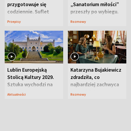
przygotowuje się
„Sanatorium miłości”
codziennie. Suflet
przeszły po wybiegu.
serowy zachwyca
Te stylizacje
Przepisy
Rozmowy
smakiem
przyciągały wzrok
Lublin Europejską
Katarzyna Bujakiewicz
Stolicą Kultury 2029.
zdradziła, co
Sztuka wychodzi na
najbardziej zachwyca
ulice
ją w Lublinie
Aktualności
Rozmowy