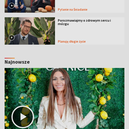
Pytanie na Śniadanie
Porozmawiajmy o zdrowym sercu i
mózgu
Planuję długie życie
Najnowsze