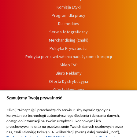
Komisja Etyki
Program dla prasy
Dla mediów
Serwis fotograficzny
Merchandising (znaki)
Polityka Prywatności
Polityka przeciwdziałania nadużyciom i korupcji
Sklep TVP
Biuro Reklamy
Oferta Dystrybucyjna
Oferta Handlowa
Dostępność
Szanujemy Twoją prywatność
Moje zgody
Kliknij "Akceptuję i przechodzę do serwisu", aby wyrazić zgody na
Procedura zgłoszeń wewnętrznych
korzystanie z technologii automatycznego śledzenia i zbierania danych,
dostęp do informacji na Twoim urządzeniu końcowym i ich
przechowywanie oraz na przetwarzanie Twoich danych osobowych przez
nas, czyli Telewizję Polską S.A. w likwidacji (zwaną dalej również „TVP”),