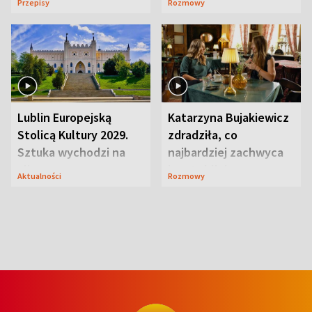
Przepisy
Rozmowy
smakiem
przyciągały wzrok
Lublin Europejską
Katarzyna Bujakiewicz
Stolicą Kultury 2029.
zdradziła, co
Sztuka wychodzi na
najbardziej zachwyca
ulice
ją w Lublinie
Aktualności
Rozmowy