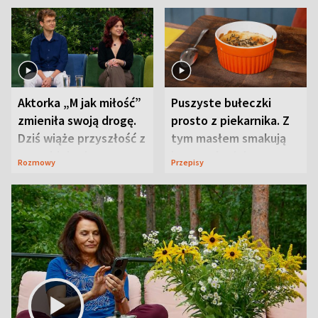
Aktorka „M jak miłość”
Puszyste bułeczki
zmieniła swoją drogę.
prosto z piekarnika. Z
Dziś wiąże przyszłość z
tym masłem smakują
neurobiologią
jeszcze lepiej
Rozmowy
Przepisy