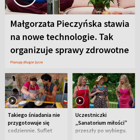
Małgorzata Pieczyńska stawia
na nowe technologie. Tak
organizuje sprawy zdrowotne
Planuję długie życie
Takiego śniadania nie
Uczestniczki
przygotowuje się
„Sanatorium miłości”
codziennie. Suflet
przeszły po wybiegu.
serowy zachwyca
Te stylizacje