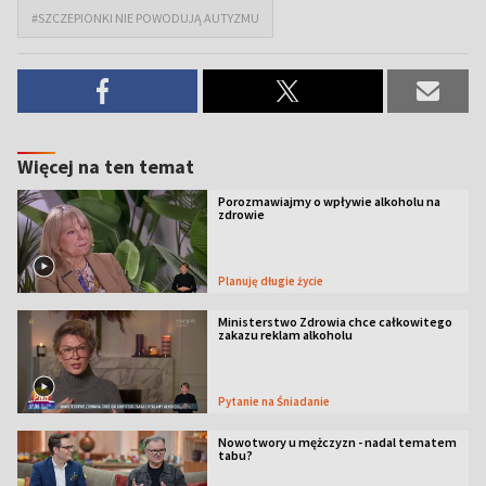
#SZCZEPIONKI NIE POWODUJĄ AUTYZMU
Więcej na ten temat
Porozmawiajmy o wpływie alkoholu na
zdrowie
Planuję długie życie
Ministerstwo Zdrowia chce całkowitego
zakazu reklam alkoholu
Pytanie na Śniadanie
Nowotwory u mężczyzn - nadal tematem
tabu?