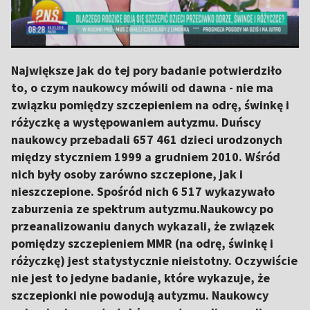
Największe jak do tej pory badanie potwierdziło
to, o czym naukowcy mówili od dawna - nie ma
związku pomiędzy szczepieniem na odrę, świnkę i
różyczkę a występowaniem autyzmu. Duńscy
naukowcy przebadali 657 461 dzieci urodzonych
między styczniem 1999 a grudniem 2010. Wśród
nich były osoby zarówno szczepione, jak i
nieszczepione. Spośród nich 6 517 wykazywało
zaburzenia ze spektrum autyzmu.Naukowcy po
przeanalizowaniu danych wykazali, że związek
pomiędzy szczepieniem MMR (na odrę, świnkę i
różyczkę) jest statystycznie nieistotny. Oczywiście
nie jest to jedyne badanie, które wykazuje, że
szczepionki nie powodują autyzmu. Naukowcy