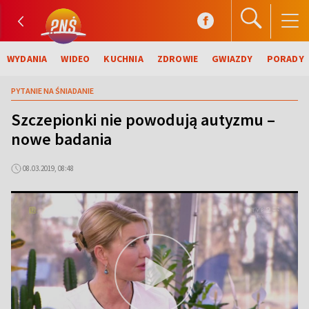
WYDANIA
WIDEO
KUCHNIA
ZDROWIE
GWIAZDY
PORADY
PYTANIE NA ŚNIADANIE
Szczepionki nie powodują autyzmu –
nowe badania
08.03.2019, 08:48