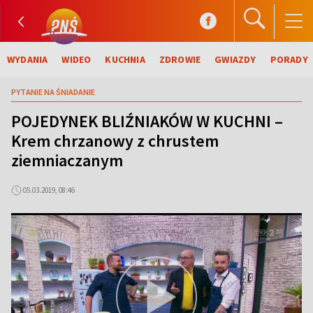
WYDANIA
WIDEO
KUCHNIA
ZDROWIE
GWIAZDY
PORADY
PYTANIE NA ŚNIADANIE
POJEDYNEK BLIŹNIAKÓW W KUCHNI –
Krem chrzanowy z chrustem
ziemniaczanym
05.03.2019, 08:46