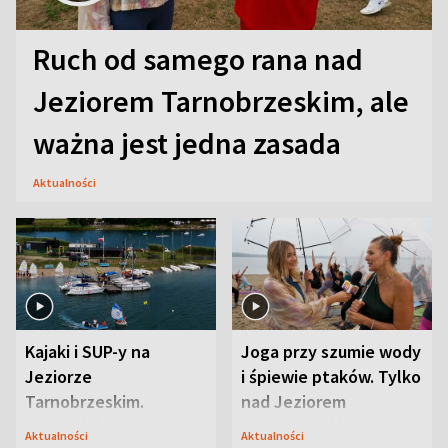
Ruch od samego rana nad
Jeziorem Tarnobrzeskim, ale
ważna jest jedna zasada
Aktualności
Kajaki i SUP-y na
Joga przy szumie wody
Jeziorze
i śpiewie ptaków. Tylko
Tarnobrzeskim.
nad Jeziorem
Przyrodnicy zwracają
Tarnobrzeskim
Aktualności
Aktualności