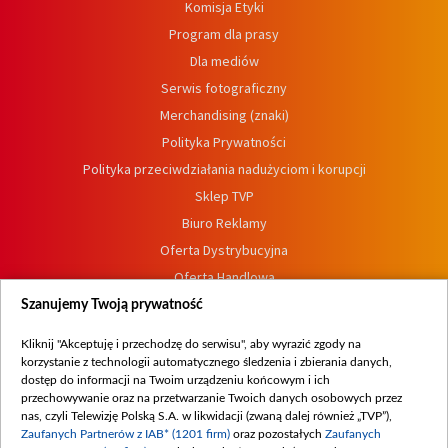
Komisja Etyki
Program dla prasy
Dla mediów
Serwis fotograficzny
Merchandising (znaki)
Polityka Prywatności
Polityka przeciwdziałania nadużyciom i korupcji
Sklep TVP
Biuro Reklamy
Oferta Dystrybucyjna
Oferta Handlowa
Dostępność
Szanujemy Twoją prywatność
Moje zgody
Kliknij "Akceptuję i przechodzę do serwisu", aby wyrazić zgody na
Procedura zgłoszeń wewnętrznych
korzystanie z technologii automatycznego śledzenia i zbierania danych,
dostęp do informacji na Twoim urządzeniu końcowym i ich
przechowywanie oraz na przetwarzanie Twoich danych osobowych przez
nas, czyli Telewizję Polską S.A. w likwidacji (zwaną dalej również „TVP”),
Zaufanych Partnerów z IAB* (1201 firm)
oraz pozostałych
Zaufanych