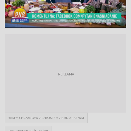
#KREM CHRZANOWY Z CHRUSTEM ZIEMNIACZANYM