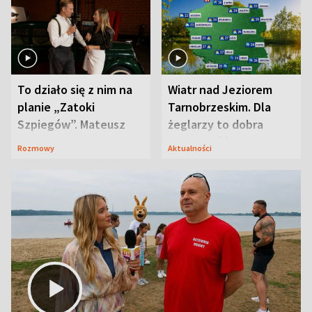
To działo się z nim na
Wiatr nad Jeziorem
planie „Zatoki
Tarnobrzeskim. Dla
Szpiegów”. Mateusz
żeglarzy to dobra
Janicki odsłonił
wiadomość
Rozmowy
Aktualności
aktorski sekret