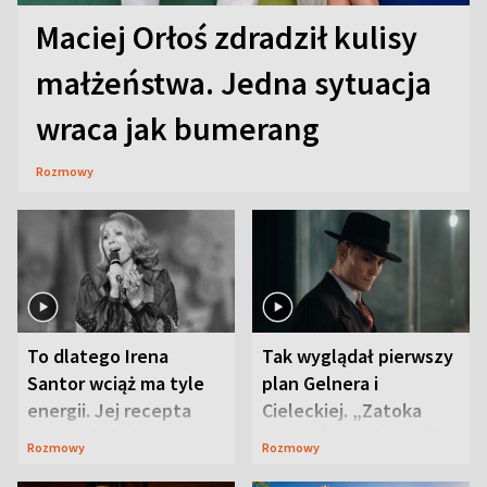
Maciej Orłoś zdradził kulisy
małżeństwa. Jedna sytuacja
wraca jak bumerang
Rozmowy
To dlatego Irena
Tak wyglądał pierwszy
Santor wciąż ma tyle
plan Gelnera i
energii. Jej recepta
Cieleckiej. „Zatoka
jest zaskakująco
szpiegów” od razu ich
Rozmowy
Rozmowy
prosta
zaskoczyła