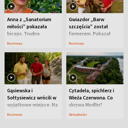
Anna z „Sanatorium
Gwiazdor „Barw
miłości” pokazała
szczęścia” został
biceps. Trudno
farmerem. Pokazał
uwierzyć, co przeszła
swoje niezwykłe
Rozmowy
Rozmowy
wcześniej
ranczo
Gąsiewska i
Cytadela, spichlerz i
Sołtysiewicz wrócili w
Wieża Czerwona. Co
wyjątkowe miejsce. Na
skrywa Modlin?
szlaku czekał
Rozmowy
Aktualności
niedźwiedź