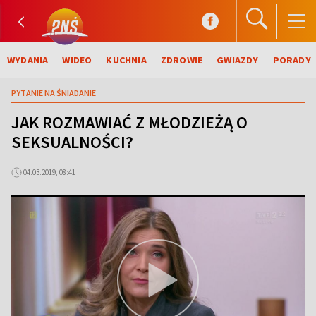
WYDANIA
WIDEO
KUCHNIA
ZDROWIE
GWIAZDY
PORADY
PYTANIE NA ŚNIADANIE
JAK ROZMAWIAĆ Z MŁODZIEŻĄ O
SEKSUALNOŚCI?
04.03.2019, 08:41