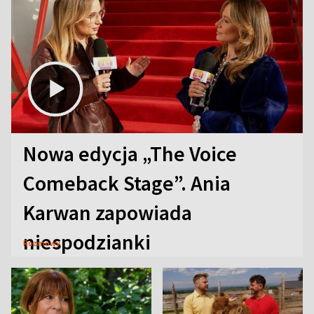
Nowa edycja „The Voice
Comeback Stage”. Ania
Karwan zapowiada
niespodzianki
Rozmowy