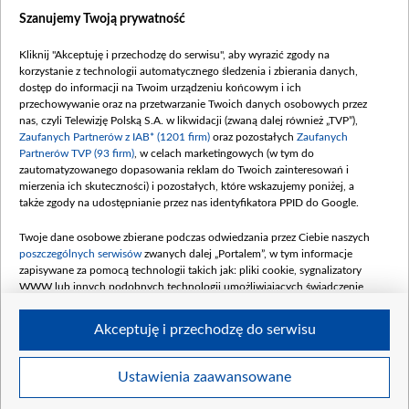
Dostępność
Szanujemy Twoją prywatność
Moje zgody
Kliknij "Akceptuję i przechodzę do serwisu", aby wyrazić zgody na
Procedura zgłoszeń wewnętrznych
korzystanie z technologii automatycznego śledzenia i zbierania danych,
dostęp do informacji na Twoim urządzeniu końcowym i ich
przechowywanie oraz na przetwarzanie Twoich danych osobowych przez
nas, czyli Telewizję Polską S.A. w likwidacji (zwaną dalej również „TVP”),
Zaufanych Partnerów z IAB* (1201 firm)
oraz pozostałych
Zaufanych
Partnerów TVP (93 firm)
, w celach marketingowych (w tym do
zautomatyzowanego dopasowania reklam do Twoich zainteresowań i
mierzenia ich skuteczności) i pozostałych, które wskazujemy poniżej, a
także zgody na udostępnianie przez nas identyfikatora PPID do Google.
Twoje dane osobowe zbierane podczas odwiedzania przez Ciebie naszych
poszczególnych serwisów
zwanych dalej „Portalem”, w tym informacje
zapisywane za pomocą technologii takich jak: pliki cookie, sygnalizatory
WWW lub innych podobnych technologii umożliwiających świadczenie
dopasowanych i bezpiecznych usług, personalizację treści oraz reklam,
udostępnianie funkcji mediów społecznościowych oraz analizowanie ruchu
Akceptuję i przechodzę do serwisu
w Internecie.
Twoje dane osobowe zbierane podczas odwiedzania przez Ciebie
Ustawienia zaawansowane
poszczególnych serwisów
na Portalu, takie jak adresy IP, identyfikatory
© 2026 Telewizja Polska S. A. w likwidacji
Twoich urządzeń końcowych i identyfikatory plików cookie, informacje o