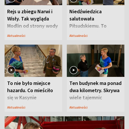
Rejs u zbiegu Narwi i
Niedźwiedzica
Wisły. Tak wygląda
salutowała
Modlin od strony wody
Piłsudskiemu. To
niejedyna tajemnica
Aktualności
Aktualności
Modlina
To nie było miejsce
Ten budynek ma ponad
hazardu. Co mieściło
dwa kilometry. Skrywa
się w Kasynie
wiele tajemnic
Oficerskim?
Aktualności
Aktualności