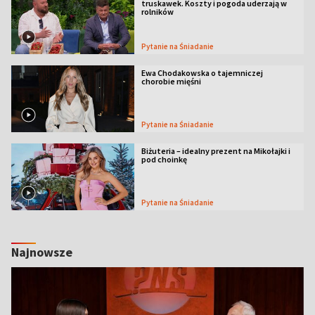
truskawek. Koszty i pogoda uderzają w
rolników
Pytanie na Śniadanie
Ewa Chodakowska o tajemniczej
chorobie mięśni
Pytanie na Śniadanie
Biżuteria – idealny prezent na Mikołajki i
pod choinkę
Pytanie na Śniadanie
Najnowsze