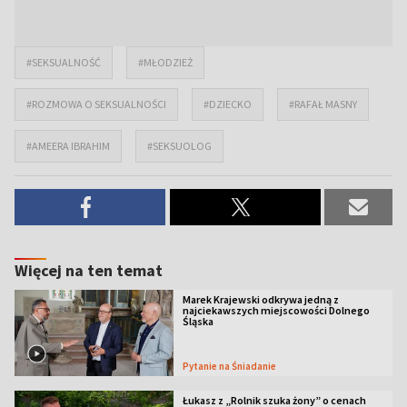
#SEKSUALNOŚĆ
#MŁODZIEŻ
#ROZMOWA O SEKSUALNOŚCI
#DZIECKO
#RAFAŁ MASNY
#AMEERA IBRAHIM
#SEKSUOLOG
Więcej na ten temat
Marek Krajewski odkrywa jedną z
najciekawszych miejscowości Dolnego
Śląska
Pytanie na Śniadanie
Łukasz z „Rolnik szuka żony” o cenach