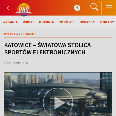
WYDANIA
WIDEO
KUCHNIA
ZDROWIE
GWIAZDY
PORADY
PYTANIE NA ŚNIADANIE
KATOWICE – ŚWIATOWA STOLICA
SPORTÓW ELEKTRONICZNYCH
03.03.2019, 08:24