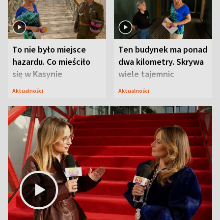
To nie było miejsce
Ten budynek ma ponad
hazardu. Co mieściło
dwa kilometry. Skrywa
się w Kasynie
wiele tajemnic
Oficerskim?
Aktualności
Aktualności