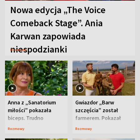
Nowa edycja „The Voice
Comeback Stage”. Ania
Karwan zapowiada
niespodzianki
Rozmowy
Anna z „Sanatorium
Gwiazdor „Barw
miłości” pokazała
szczęścia” został
biceps. Trudno
farmerem. Pokazał
uwierzyć, co przeszła
swoje niezwykłe
Rozmowy
Rozmowy
wcześniej
ranczo