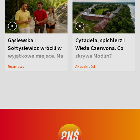
Gąsiewska i
Cytadela, spichlerz i
Sołtysiewicz wrócili w
Wieża Czerwona. Co
wyjątkowe miejsce. Na
skrywa Modlin?
szlaku czekał
Rozmowy
Aktualności
niedźwiedź