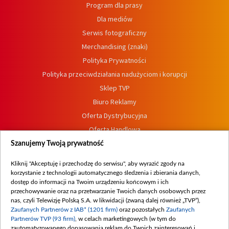
Program dla prasy
Dla mediów
Serwis fotograficzny
Merchandising (znaki)
Polityka Prywatności
Polityka przeciwdziałania nadużyciom i korupcji
Sklep TVP
Biuro Reklamy
Oferta Dystrybucyjna
Oferta Handlowa
Dostępność
Szanujemy Twoją prywatność
Moje zgody
Kliknij "Akceptuję i przechodzę do serwisu", aby wyrazić zgody na
Procedura zgłoszeń wewnętrznych
korzystanie z technologii automatycznego śledzenia i zbierania danych,
dostęp do informacji na Twoim urządzeniu końcowym i ich
przechowywanie oraz na przetwarzanie Twoich danych osobowych przez
nas, czyli Telewizję Polską S.A. w likwidacji (zwaną dalej również „TVP”),
Zaufanych Partnerów z IAB* (1201 firm)
oraz pozostałych
Zaufanych
Partnerów TVP (93 firm)
, w celach marketingowych (w tym do
zautomatyzowanego dopasowania reklam do Twoich zainteresowań i