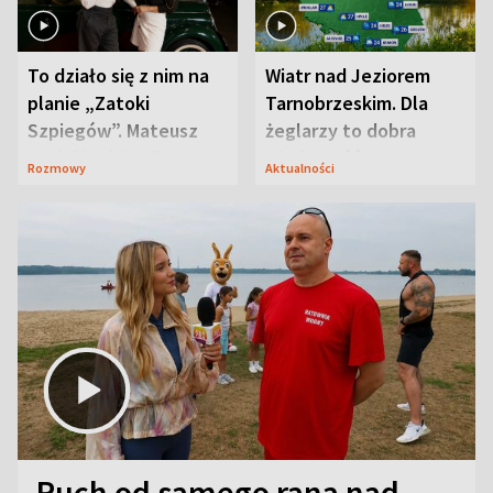
To działo się z nim na
Wiatr nad Jeziorem
planie „Zatoki
Tarnobrzeskim. Dla
Szpiegów”. Mateusz
żeglarzy to dobra
Janicki odsłonił
wiadomość
Rozmowy
Aktualności
aktorski sekret
Ruch od samego rana nad