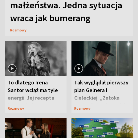
małżeństwa. Jedna sytuacja
wraca jak bumerang
Rozmowy
To dlatego Irena
Tak wyglądał pierwszy
Santor wciąż ma tyle
plan Gelnera i
energii. Jej recepta
Cieleckiej. „Zatoka
jest zaskakująco
szpiegów” od razu ich
Rozmowy
Rozmowy
prosta
zaskoczyła