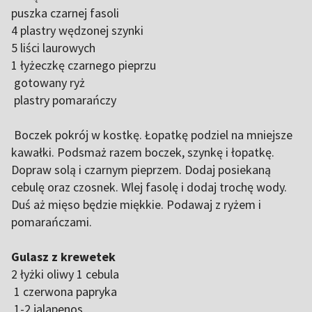
puszka czarnej fasoli
4 plastry wędzonej szynki
5 liści laurowych
1 łyżeczkę czarnego pieprzu
gotowany ryż
plastry pomarańczy
Boczek pokrój w kostkę. Łopatkę podziel na mniejsze
kawałki. Podsmaż razem boczek, szynkę i łopatkę.
Dopraw solą i czarnym pieprzem. Dodaj posiekaną
cebulę oraz czosnek. Wlej fasolę i dodaj trochę wody.
Duś aż mięso będzie miękkie. Podawaj z ryżem i
pomarańczami.
Gulasz z krewetek
2 łyżki oliwy 1 cebula
1 czerwona papryka
1-2 jalapenos,