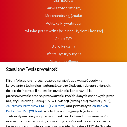
Dla mediów
Serwis fotograficzny
Merchandising (znaki)
Polityka Prywatności
Polityka przeciwdziałania nadużyciom i korupcji
Sklep TVP
Biuro Reklamy
Oferta Dystrybucyjna
Oferta Handlowa
Dostępność
Szanujemy Twoją prywatność
Moje zgody
Kliknij "Akceptuję i przechodzę do serwisu", aby wyrazić zgody na
Procedura zgłoszeń wewnętrznych
korzystanie z technologii automatycznego śledzenia i zbierania danych,
dostęp do informacji na Twoim urządzeniu końcowym i ich
przechowywanie oraz na przetwarzanie Twoich danych osobowych przez
nas, czyli Telewizję Polską S.A. w likwidacji (zwaną dalej również „TVP”),
Zaufanych Partnerów z IAB* (1201 firm)
oraz pozostałych
Zaufanych
Partnerów TVP (93 firm)
, w celach marketingowych (w tym do
zautomatyzowanego dopasowania reklam do Twoich zainteresowań i
mierzenia ich skuteczności) i pozostałych, które wskazujemy poniżej, a
także zgody na udostępnianie przez nas identyfikatora PPID do Google.