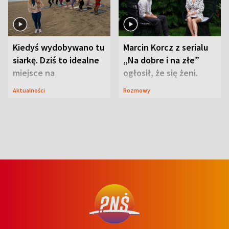
Kiedyś wydobywano tu
Marcin Korcz z serialu
siarkę. Dziś to idealne
„Na dobre i na złe”
miejsce na
ogłosił, że się żeni.
wypoczynek
Zdradził, co zmienił
Aktualności
Rozmowy
syn