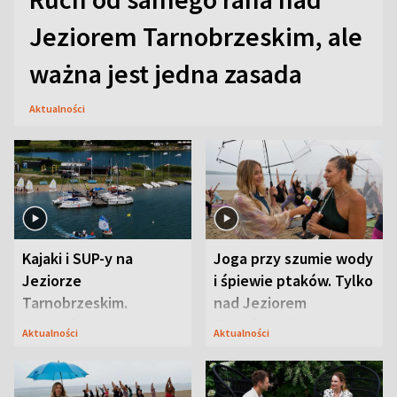
Jeziorem Tarnobrzeskim, ale
ważna jest jedna zasada
Aktualności
Kajaki i SUP-y na
Joga przy szumie wody
Jeziorze
i śpiewie ptaków. Tylko
Tarnobrzeskim.
nad Jeziorem
Przyrodnicy zwracają
Tarnobrzeskim
Aktualności
Aktualności
uwagę na coś jeszcze