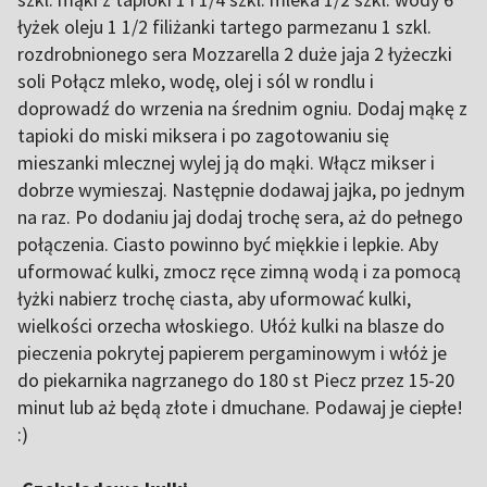
łyżek oleju 1 1/2 filiżanki tartego parmezanu 1 szkl.
rozdrobnionego sera Mozzarella 2 duże jaja 2 łyżeczki
soli Połącz mleko, wodę, olej i sól w rondlu i
doprowadź do wrzenia na średnim ogniu. Dodaj mąkę z
tapioki do miski miksera i po zagotowaniu się
mieszanki mlecznej wylej ją do mąki. Włącz mikser i
dobrze wymieszaj. Następnie dodawaj jajka, po jednym
na raz. Po dodaniu jaj dodaj trochę sera, aż do pełnego
połączenia. Ciasto powinno być miękkie i lepkie. Aby
uformować kulki, zmocz ręce zimną wodą i za pomocą
łyżki nabierz trochę ciasta, aby uformować kulki,
wielkości orzecha włoskiego. Ułóż kulki na blasze do
pieczenia pokrytej papierem pergaminowym i włóż je
do piekarnika nagrzanego do 180 st Piecz przez 15-20
minut lub aż będą złote i dmuchane. Podawaj je ciepłe!
:)