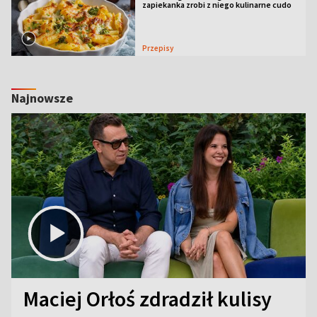
zapiekanka zrobi z niego kulinarne cudo
Przepisy
Najnowsze
Maciej Orłoś zdradził kulisy