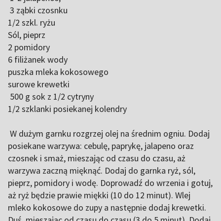
3 ząbki czosnku
1/2 szkl. ryżu
Sól, pieprz
2 pomidory
6 filiżanek wody
puszka mleka kokosowego
surowe krewetki
500 g sok z 1/2 cytryny
1/2 szklanki posiekanej kolendry
W dużym garnku rozgrzej olej na średnim ogniu. Dodaj
posiekane warzywa: cebulę, paprykę, jalapeno oraz
czosnek i smaż, mieszając od czasu do czasu, aż
warzywa zaczną mięknąć. Dodaj do garnka ryż, sól,
pieprz, pomidory i wodę. Doprowadź do wrzenia i gotuj,
aż ryż będzie prawie miękki (10 do 12 minut). Wlej
mleko kokosowe do zupy a następnie dodaj krewetki.
Duś, mieszając od czasu do czasu (3 do 5 minut). Dodaj