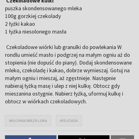
Czekoladowe kulki
puszka skondensowanego mleka
100g gorzkiej czekolady
2 łyżki kakao
1 łyżka niesolonego masła
Czekoladowe wiórki lub granulki do powlekania W
rondlu umieść masło i podgrzej na małym ogniu aż do
stopienia (nie dopuść do piany). Dodaj skondensowane
mleko, czekoladę i kakao, dobrze wymieszaj. Gotuj na
małym ogniu i mieszaj, aż zgęstnieje. Następnie
nabieraj łyżką masę i ulep z niej kulkę. Obtocz gdy
mieszanina ostygnie. Nabierz łyżką, uformuj kulkę i
obtocz w wiórkach czekoladowych.
#KUCHNIA BRAZYLIJSKA
#FEIJOADA