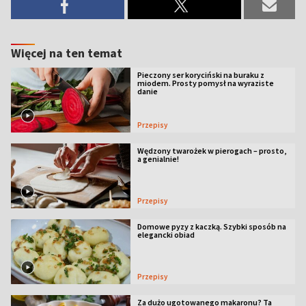
Więcej na ten temat
Pieczony ser koryciński na buraku z
miodem. Prosty pomysł na wyraziste
danie
Przepisy
Wędzony twarożek w pierogach – prosto,
a genialnie!
Przepisy
Domowe pyzy z kaczką. Szybki sposób na
elegancki obiad
Przepisy
Za dużo ugotowanego makaronu? Ta