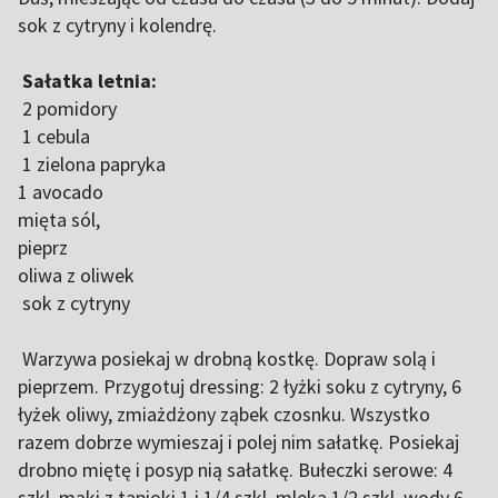
sok z cytryny i kolendrę.
Sałatka letnia:
2 pomidory
1 cebula
1 zielona papryka
1 avocado
mięta sól,
pieprz
oliwa z oliwek
sok z cytryny
Warzywa posiekaj w drobną kostkę. Dopraw solą i
pieprzem. Przygotuj dressing: 2 łyżki soku z cytryny, 6
łyżek oliwy, zmiażdżony ząbek czosnku. Wszystko
razem dobrze wymieszaj i polej nim sałatkę. Posiekaj
drobno miętę i posyp nią sałatkę. Bułeczki serowe: 4
szkl. mąki z tapioki 1 i 1/4 szkl. mleka 1/2 szkl. wody 6