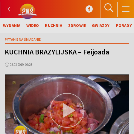
WYDANIA
WIDEO
KUCHNIA
ZDROWIE
GWIAZDY
PORADY
PYTANIE NA ŚNIADANIE
KUCHNIA BRAZYLIJSKA – Feijoada
03.03.2019, 08:23