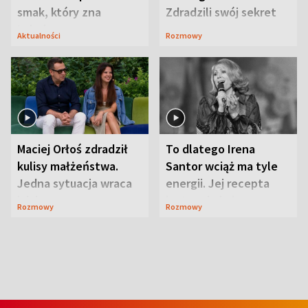
smak, który zna
Zdradzili swój sekret
Lubelszczyzna
Aktualności
Rozmowy
Maciej Orłoś zdradził
To dlatego Irena
kulisy małżeństwa.
Santor wciąż ma tyle
Jedna sytuacja wraca
energii. Jej recepta
jak bumerang
jest zaskakująco
Rozmowy
Rozmowy
prosta