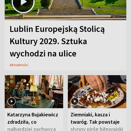
Lublin Europejską Stolicą
Kultury 2029. Sztuka
wychodzi na ulice
Aktualności
Katarzyna Bujakiewicz
Ziemniaki, kasza i
zdradziła, co
twaróg. Tak powstaje
najbardziej zachwyca
słynny piróg biłgorajski