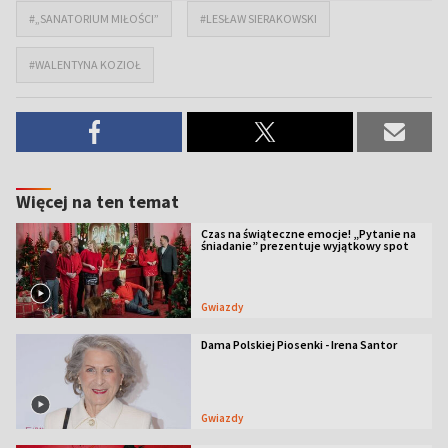
#„SANATORIUM MIŁOŚCI”
#LESŁAW SIERAKOWSKI
#WALENTYNA KOZIOŁ
Więcej na ten temat
Czas na świąteczne emocje! „Pytanie na
śniadanie” prezentuje wyjątkowy spot
Gwiazdy
Dama Polskiej Piosenki - Irena Santor
Gwiazdy