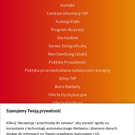
Kontakt
Centrum informacji TVP
Komisja Etyki
Program dla prasy
Dla mediów
Serwis fotograficzny
Merchandising (znaki)
Polityka Prywatności
Polityka przeciwdziałania nadużyciom i korupcji
Sklep TVP
Biuro Reklamy
Oferta Dystrybucyjna
Oferta Handlowa
Dostępność
Szanujemy Twoją prywatność
Moje zgody
Kliknij "Akceptuję i przechodzę do serwisu", aby wyrazić zgody na
Procedura zgłoszeń wewnętrznych
korzystanie z technologii automatycznego śledzenia i zbierania danych,
dostęp do informacji na Twoim urządzeniu końcowym i ich