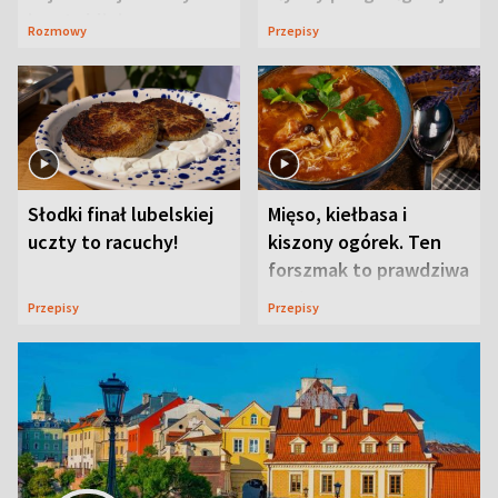
ją w Lublinie
Rozmowy
Przepisy
Słodki finał lubelskiej
Mięso, kiełbasa i
uczty to racuchy!
kiszony ogórek. Ten
forszmak to prawdziwa
uczta
Przepisy
Przepisy