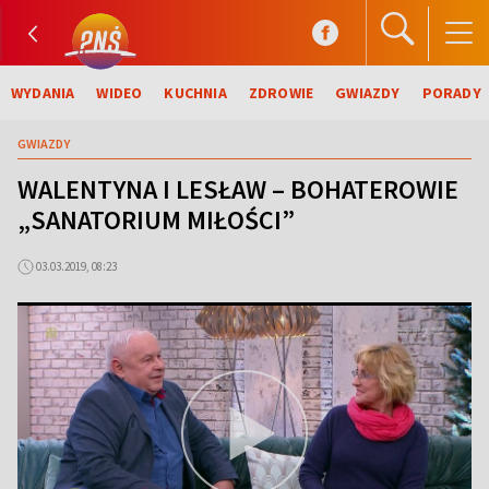
WYDANIA
WIDEO
KUCHNIA
ZDROWIE
GWIAZDY
PORADY
GWIAZDY
WALENTYNA I LESŁAW – BOHATEROWIE
„SANATORIUM MIŁOŚCI”
03.03.2019, 08:23