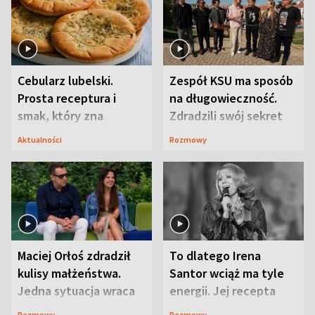
Cebularz lubelski.
Zespół KSU ma sposób
Prosta receptura i
na długowieczność.
smak, który zna
Zdradzili swój sekret
Lubelszczyzna
Aktualności
Rozmowy
Maciej Orłoś zdradził
To dlatego Irena
kulisy małżeństwa.
Santor wciąż ma tyle
Jedna sytuacja wraca
energii. Jej recepta
jak bumerang
jest zaskakująco
Rozmowy
Rozmowy