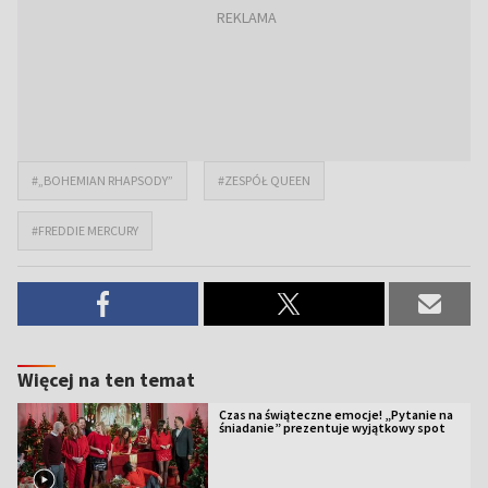
#„BOHEMIAN RHAPSODY”
#ZESPÓŁ QUEEN
#FREDDIE MERCURY
Więcej na ten temat
Czas na świąteczne emocje! „Pytanie na
śniadanie” prezentuje wyjątkowy spot