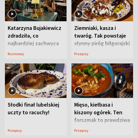
Katarzyna Bujakiewicz
Ziemniaki, kasza i
zdradziła, co
twaróg. Tak powstaje
najbardziej zachwyca
słynny piróg biłgorajski
ją w Lublinie
Rozmowy
Przepisy
Słodki finał lubelskiej
Mięso, kiełbasa i
uczty to racuchy!
kiszony ogórek. Ten
forszmak to prawdziwa
uczta
Przepisy
Przepisy