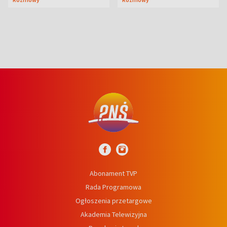
prosta
Abonament TVP
Rada Programowa
Ogłoszenia przetargowe
Akademia Telewizyjna