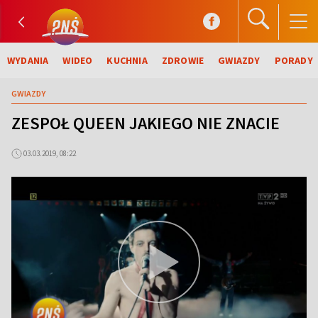
WYDANIA
WIDEO
KUCHNIA
ZDROWIE
GWIAZDY
PORADY
GWIAZDY
ZESPOŁ QUEEN JAKIEGO NIE ZNACIE
03.03.2019, 08:22