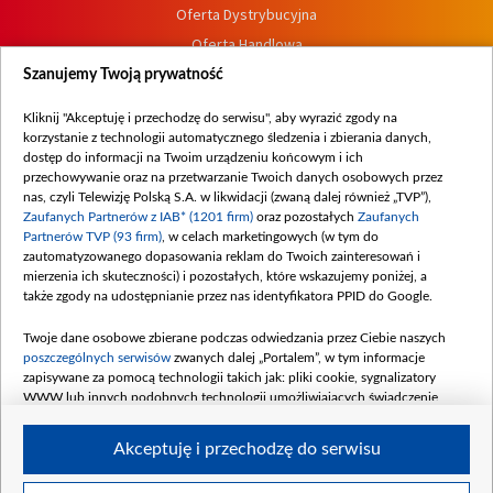
Oferta Dystrybucyjna
Oferta Handlowa
Dostępność
Szanujemy Twoją prywatność
Moje zgody
Kliknij "Akceptuję i przechodzę do serwisu", aby wyrazić zgody na
Procedura zgłoszeń wewnętrznych
korzystanie z technologii automatycznego śledzenia i zbierania danych,
dostęp do informacji na Twoim urządzeniu końcowym i ich
przechowywanie oraz na przetwarzanie Twoich danych osobowych przez
nas, czyli Telewizję Polską S.A. w likwidacji (zwaną dalej również „TVP”),
Zaufanych Partnerów z IAB* (1201 firm)
oraz pozostałych
Zaufanych
Partnerów TVP (93 firm)
, w celach marketingowych (w tym do
zautomatyzowanego dopasowania reklam do Twoich zainteresowań i
mierzenia ich skuteczności) i pozostałych, które wskazujemy poniżej, a
także zgody na udostępnianie przez nas identyfikatora PPID do Google.
Twoje dane osobowe zbierane podczas odwiedzania przez Ciebie naszych
poszczególnych serwisów
zwanych dalej „Portalem”, w tym informacje
zapisywane za pomocą technologii takich jak: pliki cookie, sygnalizatory
WWW lub innych podobnych technologii umożliwiających świadczenie
dopasowanych i bezpiecznych usług, personalizację treści oraz reklam,
udostępnianie funkcji mediów społecznościowych oraz analizowanie ruchu
Akceptuję i przechodzę do serwisu
w Internecie.