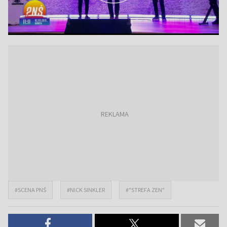
#SCENA PNŚ
#NICK SINKLER
#"STREFA ZEN"