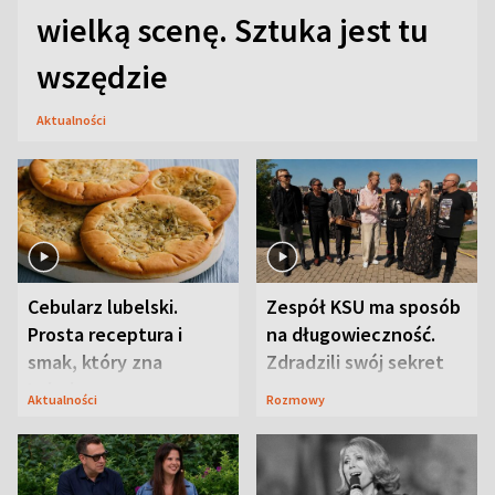
wielką scenę. Sztuka jest tu
wszędzie
Aktualności
Cebularz lubelski.
Zespół KSU ma sposób
Prosta receptura i
na długowieczność.
smak, który zna
Zdradzili swój sekret
Lubelszczyzna
Aktualności
Rozmowy