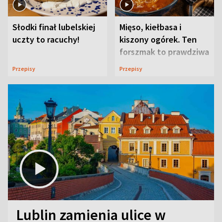
Słodki finał lubelskiej
Mięso, kiełbasa i
uczty to racuchy!
kiszony ogórek. Ten
forszmak to prawdziwa
uczta
Przepisy
Przepisy
Lublin zamienia ulice w