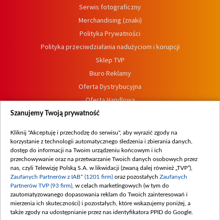
Serwis fotograficzny
Merchandising (znaki)
Polityka Prywatności
Polityka przeciwdziałania nadużyciom i korupcji
Sklep TVP
Biuro Reklamy
Oferta Dystrybucyjna
Oferta Handlowa
Dostępność
Szanujemy Twoją prywatność
Moje zgody
Kliknij "Akceptuję i przechodzę do serwisu", aby wyrazić zgody na
Procedura zgłoszeń wewnętrznych
korzystanie z technologii automatycznego śledzenia i zbierania danych,
dostęp do informacji na Twoim urządzeniu końcowym i ich
przechowywanie oraz na przetwarzanie Twoich danych osobowych przez
nas, czyli Telewizję Polską S.A. w likwidacji (zwaną dalej również „TVP”),
Zaufanych Partnerów z IAB* (1201 firm)
oraz pozostałych
Zaufanych
Partnerów TVP (93 firm)
, w celach marketingowych (w tym do
zautomatyzowanego dopasowania reklam do Twoich zainteresowań i
mierzenia ich skuteczności) i pozostałych, które wskazujemy poniżej, a
także zgody na udostępnianie przez nas identyfikatora PPID do Google.