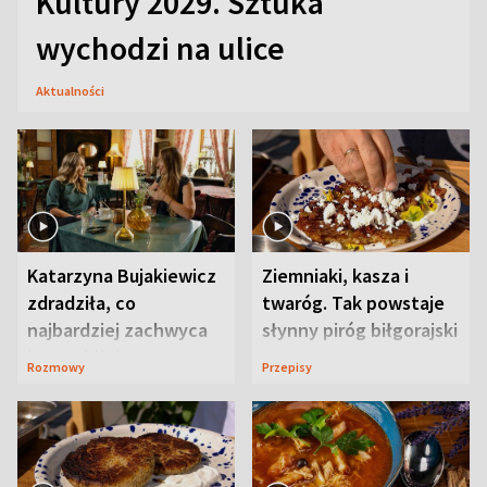
Kultury 2029. Sztuka
wychodzi na ulice
Aktualności
Katarzyna Bujakiewicz
Ziemniaki, kasza i
zdradziła, co
twaróg. Tak powstaje
najbardziej zachwyca
słynny piróg biłgorajski
ją w Lublinie
Rozmowy
Przepisy