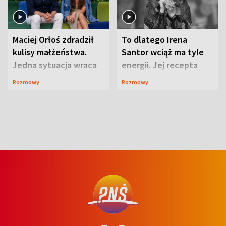
Maciej Orłoś zdradził
To dlatego Irena
kulisy małżeństwa.
Santor wciąż ma tyle
Jedna sytuacja wraca
energii. Jej recepta
jak bumerang
jest zaskakująco
Rozmowy
Rozmowy
prosta