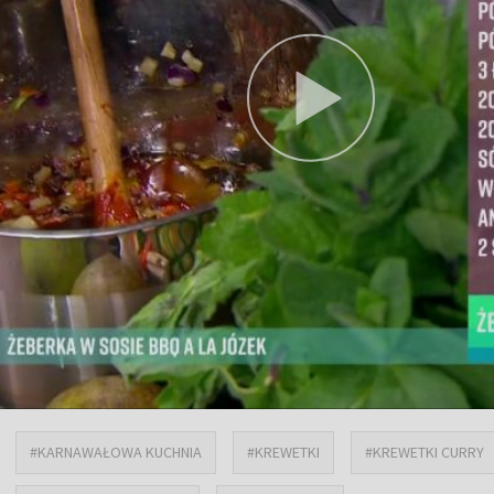
#KARNAWAŁOWA KUCHNIA
#KREWETKI
#KREWETKI CURRY