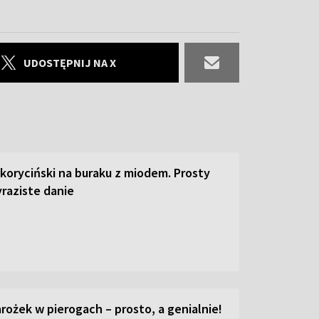
UDOSTĘPNIJ NA X
 koryciński na buraku z miodem. Prosty
raziste danie
ożek w pierogach – prosto, a genialnie!