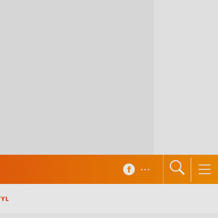
...
TYL