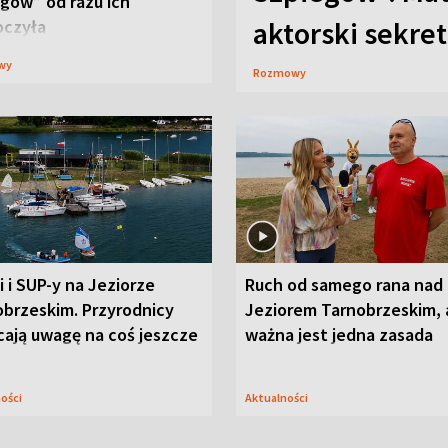
gów” od razu ich
aktorski sekret
oczyła
wy
Rozmowy
i i SUP-y na Jeziorze
Ruch od samego rana nad
obrzeskim. Przyrodnicy
Jeziorem Tarnobrzeskim, 
cają uwagę na coś jeszcze
ważna jest jedna zasada
ności
Aktualności