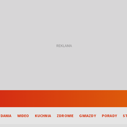
DANIA
WIDEO
KUCHNIA
ZDROWIE
GWIAZDY
PORADY
S