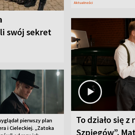
Aktualności
a
i swój sekret
To działo się z
wyglądał pierwszy plan
ra i Cieleckiej. „Zatoka
Szpiegów”. Mat