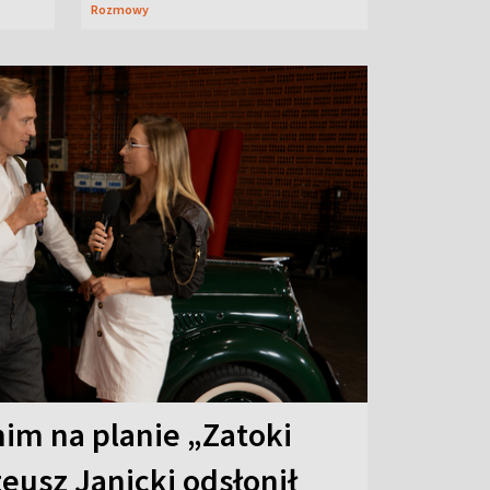
Rozmowy
 nim na planie „Zatoki
eusz Janicki odsłonił