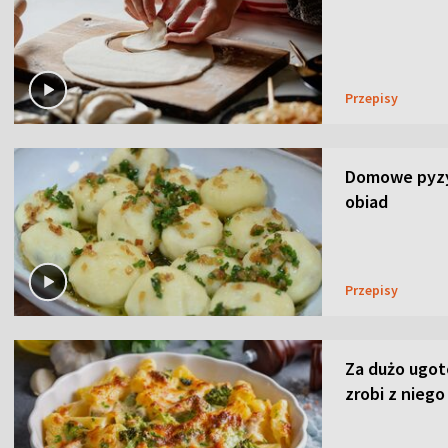
Przepisy
Domowe pyzy 
obiad
Przepisy
Za dużo ugo
zrobi z niego