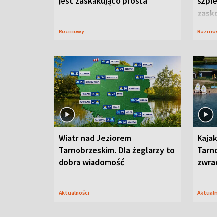
jest zaskakująco prosta
szpie
zask
Rozmowy
Rozmo
Wiatr nad Jeziorem
Kajak
Tarnobrzeskim. Dla żeglarzy to
Tarn
dobra wiadomość
zwra
Aktualności
Aktual