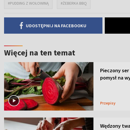
#PUDDING Z WOŁOWINĄ
#ŻEBERKA BBQ
UDOSTĘPNIJ NA FACEBOOKU
Więcej na ten temat
Pieczony ser
pomysł na wy
Przepisy
Wędzony twar