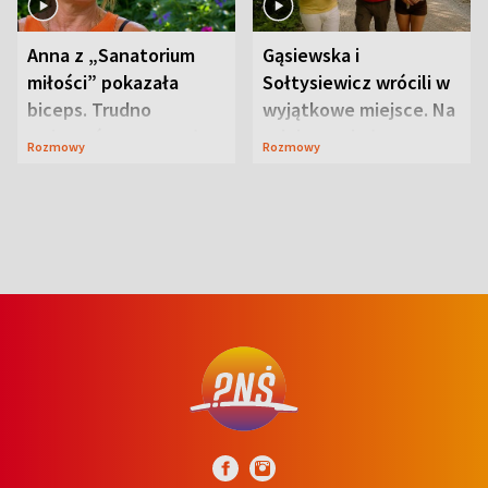
Anna z „Sanatorium
Gąsiewska i
miłości” pokazała
Sołtysiewicz wrócili w
biceps. Trudno
wyjątkowe miejsce. Na
uwierzyć, co przeszła
szlaku czekał
Rozmowy
Rozmowy
wcześniej
niedźwiedź