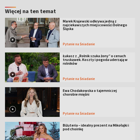
Więcej na ten temat
Marek Krajewski odkrywa jedną z
najciekawszych miejscowości Dolnego
Śląska
Pytanie na Śniadanie
Łukasz z „Rolnik szuka żony” o cenach
truskawek. Koszty i pogoda uderzają w
rolników
Pytanie na Śniadanie
Ewa Chodakowska o tajemniczej
chorobie mięśni
Pytanie na Śniadanie
Biżuteria – idealny prezent na Mikołajki i
pod choinkę