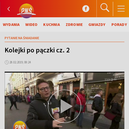
WYDANIA
WIDEO
KUCHNIA
ZDROWIE
GWIAZDY
PORADY
PYTANIE NA ŚNIADANIE
Kolejki po pączki cz. 2
28.02.2019, 08:24