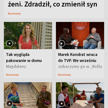
żeni. Zdradził, co zmienił syn
Rozmowy
Tak wygląda
Marek Kondrat wraca
pakowanie w domu
do TVP. We wrześniu
Magdaleny
zobaczymy go w „Królu
Waligórskiej-Lisieckiej.
Maciusiu I”
Rozmowy
Rozmowy
Mąż nie odpuszcza