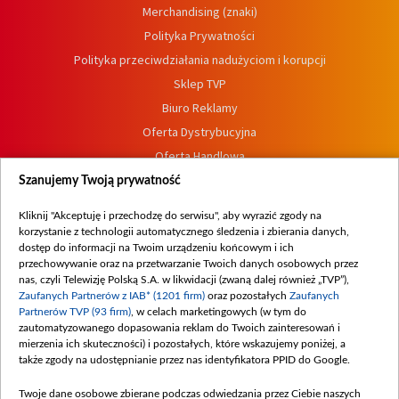
Merchandising (znaki)
Polityka Prywatności
Polityka przeciwdziałania nadużyciom i korupcji
Sklep TVP
Biuro Reklamy
Oferta Dystrybucyjna
Oferta Handlowa
Dostępność
Szanujemy Twoją prywatność
Moje zgody
Kliknij "Akceptuję i przechodzę do serwisu", aby wyrazić zgody na
Procedura zgłoszeń wewnętrznych
korzystanie z technologii automatycznego śledzenia i zbierania danych,
dostęp do informacji na Twoim urządzeniu końcowym i ich
przechowywanie oraz na przetwarzanie Twoich danych osobowych przez
nas, czyli Telewizję Polską S.A. w likwidacji (zwaną dalej również „TVP”),
Zaufanych Partnerów z IAB* (1201 firm)
oraz pozostałych
Zaufanych
Partnerów TVP (93 firm)
, w celach marketingowych (w tym do
zautomatyzowanego dopasowania reklam do Twoich zainteresowań i
mierzenia ich skuteczności) i pozostałych, które wskazujemy poniżej, a
także zgody na udostępnianie przez nas identyfikatora PPID do Google.
Twoje dane osobowe zbierane podczas odwiedzania przez Ciebie naszych