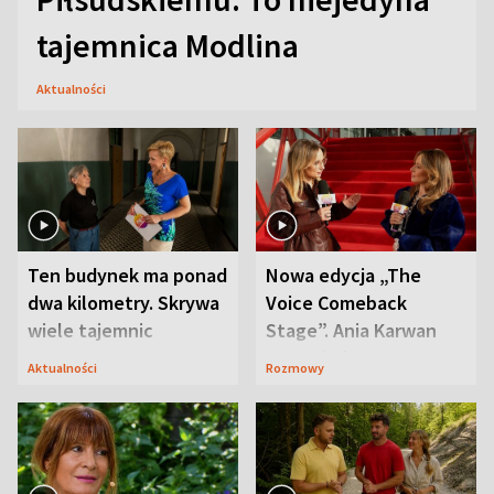
tajemnica Modlina
Aktualności
Ten budynek ma ponad
Nowa edycja „The
dwa kilometry. Skrywa
Voice Comeback
wiele tajemnic
Stage”. Ania Karwan
zapowiada
Aktualności
Rozmowy
niespodzianki