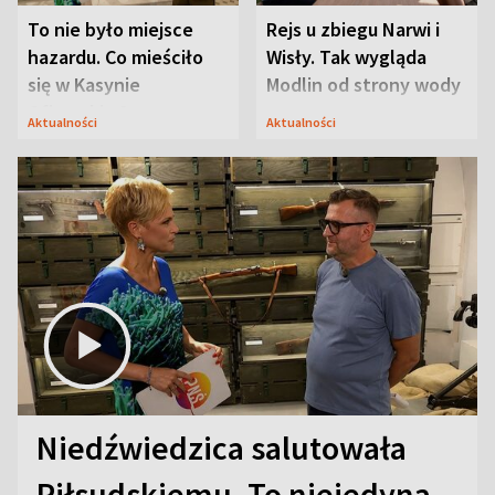
To nie było miejsce
Rejs u zbiegu Narwi i
hazardu. Co mieściło
Wisły. Tak wygląda
się w Kasynie
Modlin od strony wody
Oficerskim?
Aktualności
Aktualności
Niedźwiedzica salutowała
Piłsudskiemu. To niejedyna