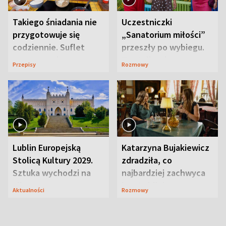
Takiego śniadania nie
Uczestniczki
przygotowuje się
„Sanatorium miłości”
codziennie. Suflet
przeszły po wybiegu.
serowy zachwyca
Te stylizacje
Przepisy
Rozmowy
smakiem
przyciągały wzrok
Lublin Europejską
Katarzyna Bujakiewicz
Stolicą Kultury 2029.
zdradziła, co
Sztuka wychodzi na
najbardziej zachwyca
ulice
ją w Lublinie
Aktualności
Rozmowy