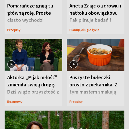
Pomarańcze grają tu
Aneta Zając o zdrowiu i
główną rolę. Proste
natłoku obowiązków.
ciasto wychodzi
Tak pilnuje badań i
wyjątkowo wilgotne
wizyt
Przepisy
Planuję długie życie
Aktorka „M jak miłość”
Puszyste bułeczki
zmieniła swoją drogę.
prosto z piekarnika. Z
Dziś wiąże przyszłość z
tym masłem smakują
neurobiologią
jeszcze lepiej
Rozmowy
Przepisy