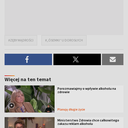
#ZĘBY MĄDROŚCI
#„ÓSEMKI“ U DOROSŁYCH
Więcej na ten temat
Porozmawiajmy o wpływie alkoholu na
zdrowie
Planuję długie życie
Ministerstwo Zdrowia chce całkowitego
zakazu reklam alkoholu