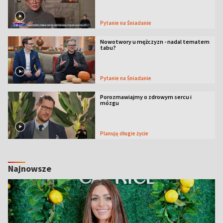
Pytanie na Śniadanie
Nowotwory u mężczyzn - nadal tematem
tabu?
Pytanie na Śniadanie
Porozmawiajmy o zdrowym sercu i
mózgu
Planuję długie życie
Najnowsze