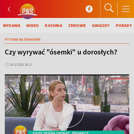
WYDANIA
WIDEO
KUCHNIA
ZDROWIE
GWIAZDY
PORADY
PYTANIE NA ŚNIADANIE
Czy wyrywać "ósemki" u dorosłych?
28.02.2019, 08:21