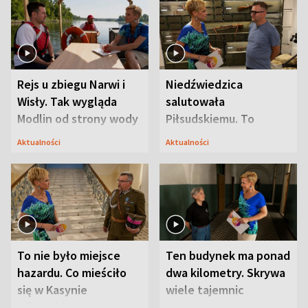
Rejs u zbiegu Narwi i
Niedźwiedzica
Wisły. Tak wygląda
salutowała
Modlin od strony wody
Piłsudskiemu. To
niejedyna tajemnica
Aktualności
Aktualności
Modlina
To nie było miejsce
Ten budynek ma ponad
hazardu. Co mieściło
dwa kilometry. Skrywa
się w Kasynie
wiele tajemnic
Oficerskim?