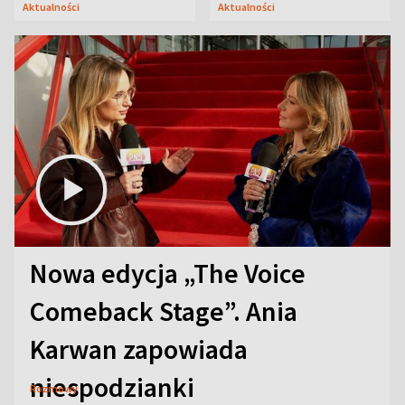
Aktualności
Aktualności
Nowa edycja „The Voice
Comeback Stage”. Ania
Karwan zapowiada
niespodzianki
Rozmowy