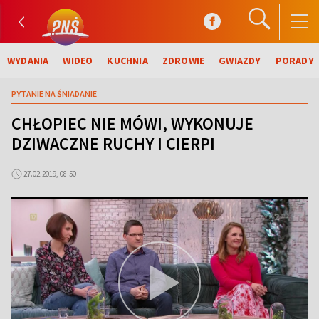
WYDANIA
WIDEO
KUCHNIA
ZDROWIE
GWIAZDY
PORADY
PYTANIE NA ŚNIADANIE
CHŁOPIEC NIE MÓWI, WYKONUJE
DZIWACZNE RUCHY I CIERPI
27.02.2019, 08:50