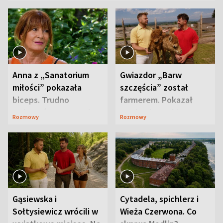
Anna z „Sanatorium
Gwiazdor „Barw
miłości” pokazała
szczęścia” został
biceps. Trudno
farmerem. Pokazał
uwierzyć, co przeszła
swoje niezwykłe
Rozmowy
Rozmowy
wcześniej
ranczo
Gąsiewska i
Cytadela, spichlerz i
Sołtysiewicz wrócili w
Wieża Czerwona. Co