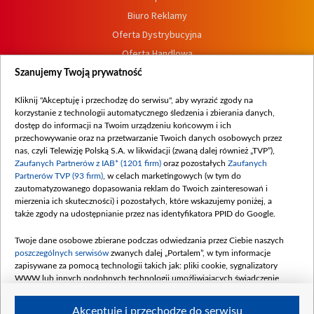
Biuro Reklamy
Oferta Dystrybucyjna
Oferta Handlowa
Dostępność
Szanujemy Twoją prywatność
Moje zgody
Kliknij "Akceptuję i przechodzę do serwisu", aby wyrazić zgody na
Procedura zgłoszeń wewnętrznych
korzystanie z technologii automatycznego śledzenia i zbierania danych,
dostęp do informacji na Twoim urządzeniu końcowym i ich
przechowywanie oraz na przetwarzanie Twoich danych osobowych przez
nas, czyli Telewizję Polską S.A. w likwidacji (zwaną dalej również „TVP”),
Zaufanych Partnerów z IAB* (1201 firm)
oraz pozostałych
Zaufanych
Partnerów TVP (93 firm)
, w celach marketingowych (w tym do
zautomatyzowanego dopasowania reklam do Twoich zainteresowań i
mierzenia ich skuteczności) i pozostałych, które wskazujemy poniżej, a
także zgody na udostępnianie przez nas identyfikatora PPID do Google.
Twoje dane osobowe zbierane podczas odwiedzania przez Ciebie naszych
poszczególnych serwisów
zwanych dalej „Portalem”, w tym informacje
zapisywane za pomocą technologii takich jak: pliki cookie, sygnalizatory
WWW lub innych podobnych technologii umożliwiających świadczenie
dopasowanych i bezpiecznych usług, personalizację treści oraz reklam,
udostępnianie funkcji mediów społecznościowych oraz analizowanie ruchu
Akceptuję i przechodzę do serwisu