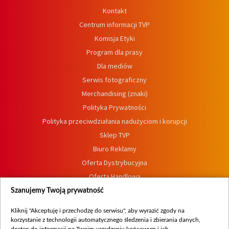
Kontakt
Centrum informacji TVP
Komisja Etyki
Program dla prasy
Dla mediów
Serwis fotograficzny
Merchandising (znaki)
Polityka Prywatności
Polityka przeciwdziałania nadużyciom i korupcji
Sklep TVP
Biuro Reklamy
Oferta Dystrybucyjna
Oferta Handlowa
Dostępność
Szanujemy Twoją prywatność
Moje zgody
Kliknij "Akceptuję i przechodzę do serwisu", aby wyrazić zgody na
Procedura zgłoszeń wewnętrznych
korzystanie z technologii automatycznego śledzenia i zbierania danych,