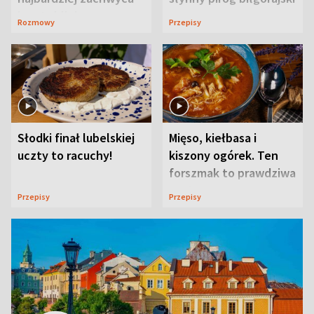
ją w Lublinie
Rozmowy
Przepisy
Słodki finał lubelskiej
Mięso, kiełbasa i
uczty to racuchy!
kiszony ogórek. Ten
forszmak to prawdziwa
uczta
Przepisy
Przepisy