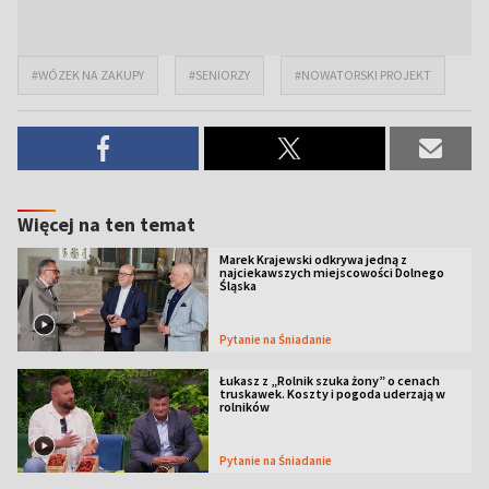
#WÓZEK NA ZAKUPY
#SENIORZY
#NOWATORSKI PROJEKT
Więcej na ten temat
Marek Krajewski odkrywa jedną z
najciekawszych miejscowości Dolnego
Śląska
Pytanie na Śniadanie
Łukasz z „Rolnik szuka żony” o cenach
truskawek. Koszty i pogoda uderzają w
rolników
Pytanie na Śniadanie