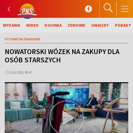
WYDANIA
WIDEO
KUCHNIA
ZDROWIE
GWIAZDY
PORADY
PYTANIE NA ŚNIADANIE
NOWATORSKI WÓZEK NA ZAKUPY DLA
OSÓB STARSZYCH
25.02.2019, 08:47