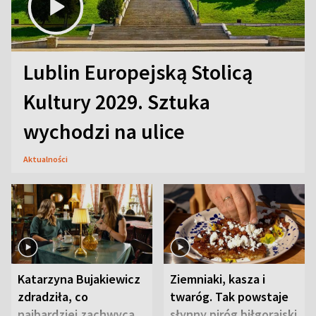
Lublin Europejską Stolicą
Kultury 2029. Sztuka
wychodzi na ulice
Aktualności
Katarzyna Bujakiewicz
Ziemniaki, kasza i
zdradziła, co
twaróg. Tak powstaje
najbardziej zachwyca
słynny piróg biłgorajski