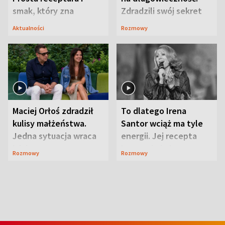
smak, który zna
Zdradzili swój sekret
Lubelszczyzna
Aktualności
Rozmowy
Maciej Orłoś zdradził
To dlatego Irena
kulisy małżeństwa.
Santor wciąż ma tyle
Jedna sytuacja wraca
energii. Jej recepta
jak bumerang
jest zaskakująco
Rozmowy
Rozmowy
prosta