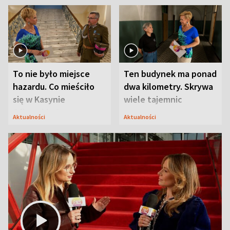
To nie było miejsce
Ten budynek ma ponad
hazardu. Co mieściło
dwa kilometry. Skrywa
się w Kasynie
wiele tajemnic
Oficerskim?
Aktualności
Aktualności