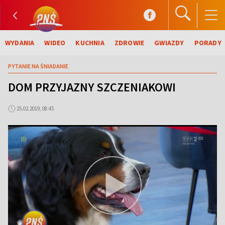
WYDANIA
WIDEO
KUCHNIA
ZDROWIE
GWIAZDY
PORADY
PYTANIE NA ŚNIADANIE
DOM PRZYJAZNY SZCZENIAKOWI
25.02.2019, 08:45