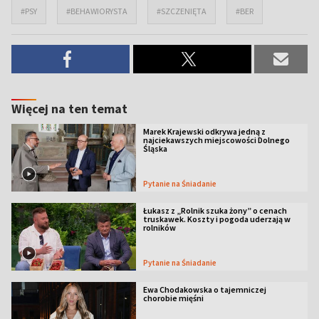
#PSY
#BEHAWIORYSTA
#SZCZENIĘTA
#BER
Więcej na ten temat
Marek Krajewski odkrywa jedną z
najciekawszych miejscowości Dolnego
Śląska
Pytanie na Śniadanie
Łukasz z „Rolnik szuka żony” o cenach
truskawek. Koszty i pogoda uderzają w
rolników
Pytanie na Śniadanie
Ewa Chodakowska o tajemniczej
chorobie mięśni