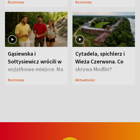
Rozmowy
Rozmowy
wcześniej
ranczo
Gąsiewska i
Cytadela, spichlerz i
Sołtysiewicz wrócili w
Wieża Czerwona. Co
wyjątkowe miejsce. Na
skrywa Modlin?
szlaku czekał
Rozmowy
Aktualności
niedźwiedź