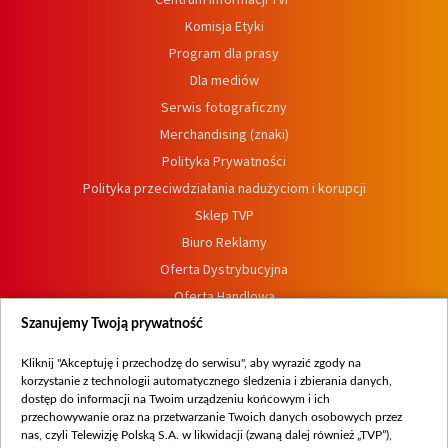
Komisja Etyki
Program dla prasy
Dla mediów
Serwis fotograficzny
Merchandising (znaki)
Polityka Prywatności
Polityka przeciwdziałania nadużyciom i korupcji
Sklep TVP
Biuro Reklamy
Oferta Dystrybucyjna
Oferta Handlowa
Dostępność
Szanujemy Twoją prywatność
Moje zgody
Kliknij "Akceptuję i przechodzę do serwisu", aby wyrazić zgody na
Procedura zgłoszeń wewnętrznych
korzystanie z technologii automatycznego śledzenia i zbierania danych,
dostęp do informacji na Twoim urządzeniu końcowym i ich
przechowywanie oraz na przetwarzanie Twoich danych osobowych przez
nas, czyli Telewizję Polską S.A. w likwidacji (zwaną dalej również „TVP”),