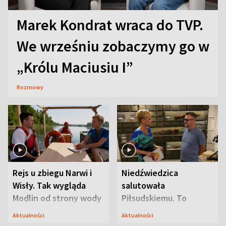
Marek Kondrat wraca do TVP.
We wrześniu zobaczymy go w
„Królu Maciusiu I”
Rozmowy
Rejs u zbiegu Narwi i
Niedźwiedzica
Wisły. Tak wygląda
salutowała
Modlin od strony wody
Piłsudskiemu. To
niejedyna tajemnica
Aktualności
Aktualności
Modlina