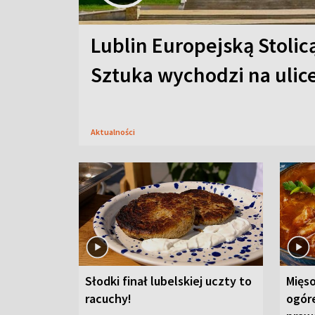
Lublin Europejską Stolic
Sztuka wychodzi na ulic
Aktualności
Słodki finał lubelskiej uczty to
Mięso
racuchy!
ogór